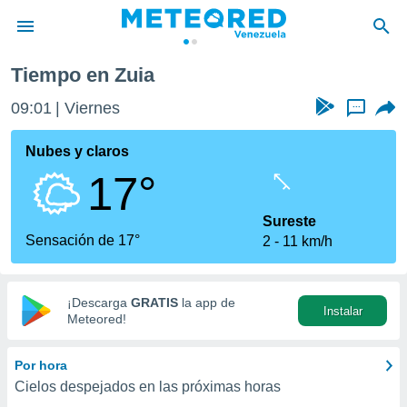
Tiempo en Zuia
privacidad
09:01
Viernes
...
o de
om.ve
com.ve) ha
Nubes y claros
ado por
17°
es para
ue la
 que se
Sureste
e calidad.
Sensación de 17°
2
11 km/h
eder a este
ediante las
opciones:
¡Descarga
GRATIS
la app de
Instalar
ookies y
Meteored!
e forma
Por hora
d digital
Cielos despejados en las próximas horas
ada, basada