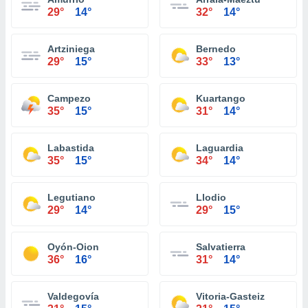
29°
14°
32°
14°
Artziniega
Bernedo
29°
15°
33°
13°
Campezo
Kuartango
35°
15°
31°
14°
Labastida
Laguardia
35°
15°
34°
14°
Legutiano
Llodio
29°
14°
29°
15°
Oyón-Oion
Salvatierra
36°
16°
31°
14°
Valdegovía
Vitoria-Gasteiz