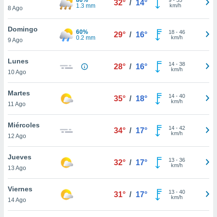
32°
/
14°
ublicidad y
1.3 mm
km/h
8 Ago
do en
Domingo
 mismo.
60%
18
-
46
29°
/
16°
0.2 mm
km/h
sultar más
9 Ago
 en nuestra
 Cookies
y
Lunes
14
-
38
28°
/
16°
ualquier
km/h
10 Ago
ento
Martes
 botón
14
-
40
35°
/
18°
km/h
11 Ago
ación de
kies
 disponible
Miércoles
14
-
42
34°
/
17°
e nuestra
km/h
12 Ago
.
Jueves
IVAMENTE,
13
-
36
32°
/
17°
km/h
13 Ago
as
Viernes
13
-
40
31°
/
17°
 a cookies
km/h
14 Ago
 no aceptar