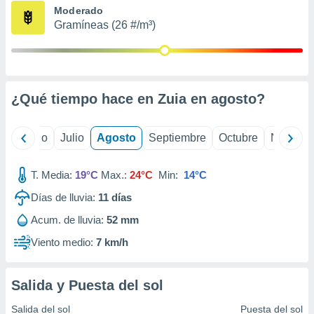
ados con el
Moderado
 seleccionar
Gramíneas (26 #/m³)
o.
calización
precisa e
ión mediante
¿Qué tiempo hace en Zuia en
agosto
?
, publicidad
dos,
yo
Junio
Julio
Agosto
Septiembre
Octubre
Noviemb
 publicidad
,
ón de
T. Media:
19°C
Max.:
24°C
Min:
14°C
 desarrollo
s.
Días de lluvia:
11
días
tros 1199
Acum. de lluvia:
52 mm
ios
Viento medio:
7 km/h
Salida y Puesta del sol
Salida del sol
Puesta del sol