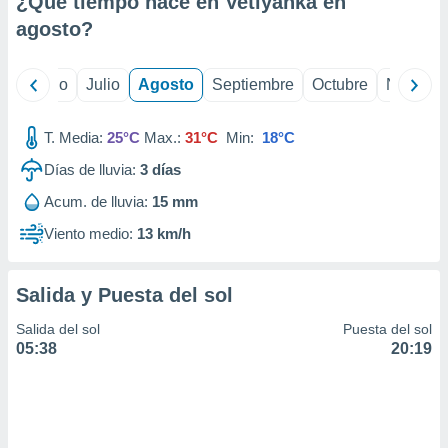
¿Qué tiempo hace en Vetlyanka en
ados con el
 seleccionar
agosto
?
o.
calización
yo
Junio
Julio
Agosto
Septiembre
Octubre
Noviemb
precisa e
ión mediante
T. Media:
25°C
Max.:
31°C
Min:
18°C
, publicidad
Días de lluvia:
3
días
dos,
Acum. de lluvia:
15 mm
 publicidad
,
Viento medio:
13 km/h
ón de
 desarrollo
s.
Salida y Puesta del sol
tros 1199
Salida del sol
Puesta del sol
ios
05:38
20:19