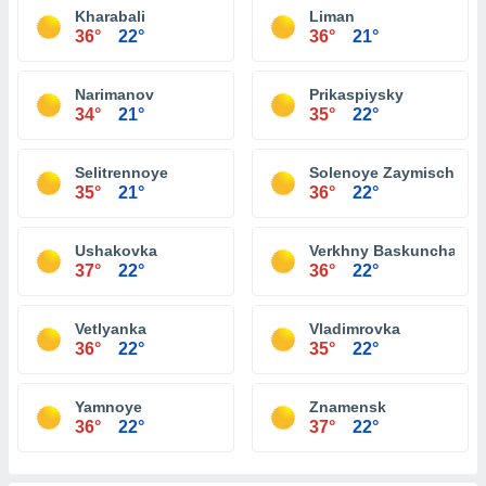
Kharabali
Liman
36°
22°
36°
21°
Narimanov
Prikaspiysky
34°
21°
35°
22°
Selitrennoye
Solenoye Zaymische
35°
21°
36°
22°
Ushakovka
Verkhny Baskunchak
37°
22°
36°
22°
Vetlyanka
Vladimrovka
36°
22°
35°
22°
Yamnoye
Znamensk
36°
22°
37°
22°