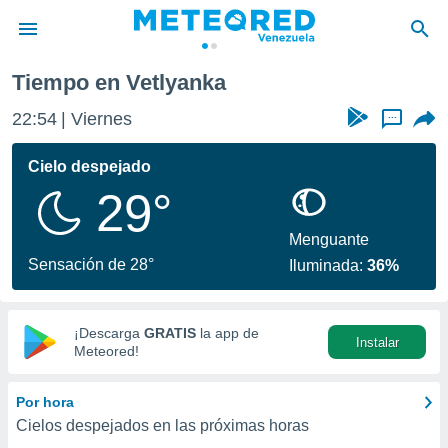
Tiempo en Vetlyanka
privacidad
22:54
Viernes
...
o de
om.ve
com.ve) ha
Cielo despejado
ado por
29°
es para
ue la
 que se
Menguante
e calidad.
Sensación de 28°
Iluminada:
36%
eder a este
ediante las
opciones:
¡Descarga
GRATIS
la app de
Instalar
ookies y
Meteored!
e forma
Por hora
d digital
Cielos despejados en las próximas horas
ada, basada