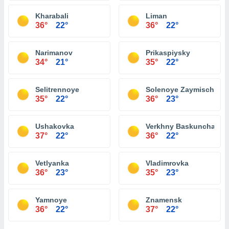
Kharabali
Liman
36°
22°
36°
22°
Narimanov
Prikaspiysky
34°
21°
35°
22°
Selitrennoye
Solenoye Zaymische
35°
22°
36°
23°
Ushakovka
Verkhny Baskunchak
37°
22°
36°
22°
Vetlyanka
Vladimrovka
36°
23°
35°
23°
Yamnoye
Znamensk
36°
22°
37°
22°