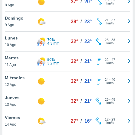
37°
/
20°
ublicidad y
km/h
8 Ago
do en
Domingo
 mismo.
21
-
37
39°
/
23°
km/h
sultar más
9 Ago
 en nuestra
 Cookies
y
Lunes
70%
25
-
38
32°
/
23°
ualquier
4.3 mm
km/h
10 Ago
ento
Martes
 botón
50%
22
-
47
32°
/
21°
3.2 mm
km/h
11 Ago
ación de
kies
 disponible
Miércoles
24
-
40
32°
/
21°
e nuestra
km/h
12 Ago
.
Jueves
IVAMENTE,
26
-
48
32°
/
21°
km/h
13 Ago
as
Viernes
12
-
29
27°
/
16°
 a cookies
km/h
14 Ago
 no aceptar