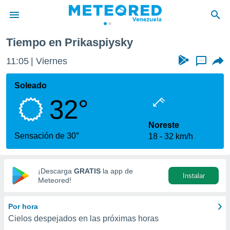
Tiempo en Prikaspiysky
privacidad
11:05
Viernes
...
o de
om.ve
com.ve) ha
Soleado
ado por
32°
es para
ue la
 que se
Noreste
e calidad.
Sensación de 30°
18
32 km/h
eder a este
ediante las
opciones:
¡Descarga
GRATIS
la app de
Instalar
ookies y
Meteored!
e forma
Por hora
d digital
Cielos despejados en las próximas horas
ada, basada