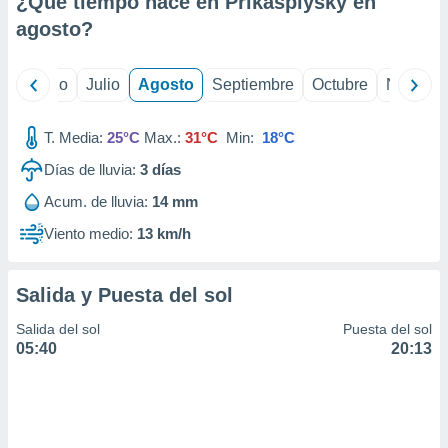
¿Qué tiempo hace en Prikaspiysky en
ados con el
 seleccionar
agosto
?
o.
calización
yo
Junio
Julio
Agosto
Septiembre
Octubre
Noviemb
precisa e
ión mediante
T. Media:
25°C
Max.:
31°C
Min:
18°C
, publicidad
Días de lluvia:
3
días
dos,
Acum. de lluvia:
14 mm
 publicidad
,
Viento medio:
13 km/h
ón de
 desarrollo
s.
Salida y Puesta del sol
tros 1199
Salida del sol
Puesta del sol
ios
05:40
20:13