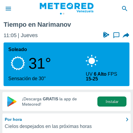
Tiempo en Narimanov
privacidad
11:05
Jueves
...
o de
om.ve
com.ve) ha
Soleado
ado por
31°
es para
ue la
 que se
UV
6 Alto
FPS
e calidad.
Sensación de 30°
15-25
eder a este
ediante las
opciones:
¡Descarga
GRATIS
la app de
Instalar
ookies y
Meteored!
e forma
Por hora
d digital
Cielos despejados en las próximas horas
ada, basada