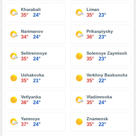
Kharabali
Liman
35°
24°
35°
23°
Narimanov
Prikaspiysky
34°
24°
36°
23°
Selitrennoye
Solenoye Zaymische
35°
24°
35°
23°
Ushakovka
Verkhny Baskunchak
35°
21°
35°
22°
Vetlyanka
Vladimrovka
36°
24°
35°
24°
Yamnoye
Znamensk
37°
24°
35°
22°