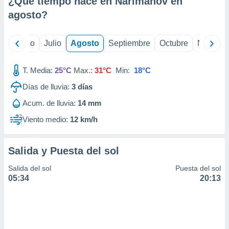
¿Qué tiempo hace en Narimanov en
ados con el
 seleccionar
agosto
?
o.
calización
yo
Junio
Julio
Agosto
Septiembre
Octubre
Noviemb
precisa e
ión mediante
T. Media:
25°C
Max.:
31°C
Min:
18°C
, publicidad
Días de lluvia:
3
días
dos,
Acum. de lluvia:
14 mm
 publicidad
,
Viento medio:
12 km/h
ón de
 desarrollo
s.
Salida y Puesta del sol
tros 1199
Salida del sol
Puesta del sol
ios
05:34
20:13