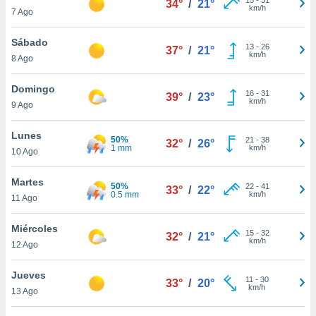
34°
/
21°
ublicidad y
km/h
7 Ago
do en
Sábado
 mismo.
13
-
26
37°
/
21°
km/h
sultar más
8 Ago
 en nuestra
 Cookies
y
Domingo
16
-
31
39°
/
23°
ualquier
km/h
9 Ago
ento
Lunes
 botón
50%
21
-
38
32°
/
26°
1 mm
km/h
10 Ago
ación de
kies
 disponible
Martes
50%
22
-
41
33°
/
22°
e nuestra
0.5 mm
km/h
11 Ago
.
Miércoles
IVAMENTE,
15
-
32
32°
/
21°
km/h
12 Ago
as
Jueves
11
-
30
33°
/
20°
 a cookies
km/h
13 Ago
 no aceptar