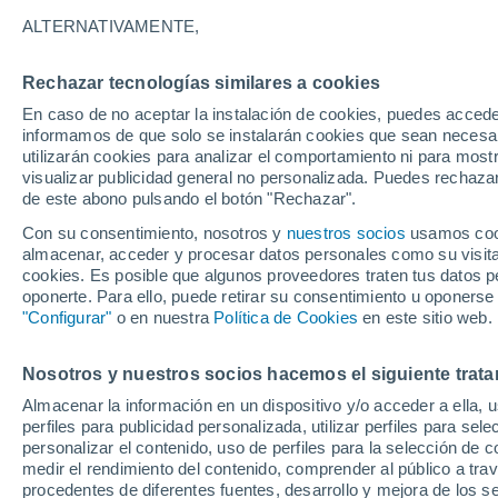
29°
ALTERNATIVAMENTE,
Rechazar tecnologías similares a cookies
Este
En caso de no aceptar la instalación de cookies, puedes accede
Sensación de 33°
6
-
19 km/
informamos de que solo se instalarán cookies que sean necesari
utilizarán cookies para analizar el comportamiento ni para most
visualizar publicidad general no personalizada. Puedes rechazar
de este abono pulsando el botón "Rechazar".
Tiempo 1 - 7 días
Mapa de temperatura
Radar de ll
Con su consentimiento, nosotros y
nuestros socios
usamos cooki
almacenar, acceder y procesar datos personales como su visita e
cookies. Es posible que algunos proveedores traten tus datos pe
oponerte. Para ello, puede retirar su consentimiento u oponerse
Mañana
Lunes
Hoy
"Configurar"
o en nuestra
Política de Cookies
en este sitio web.
9 Ago
10 Ago
8 Ago
Nosotros y nuestros socios hacemos el siguiente trata
Almacenar la información en un dispositivo y/o acceder a ella, 
perfiles para publicidad personalizada, utilizar perfiles para sele
personalizar el contenido, uso de perfiles para la selección de c
32°
/
24°
32°
/
24°
33°
/
24°
medir el rendimiento del contenido, comprender al público a tra
procedentes de diferentes fuentes, desarrollo y mejora de los se