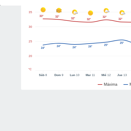
35
33°
32°
32°
32°
32°
32°
30
25
25°
25°
24°
24°
24°
24°
20
°C
Sáb
8
Dom
9
Lun
10
Mar
11
Mié
12
Jue
13
Máxima