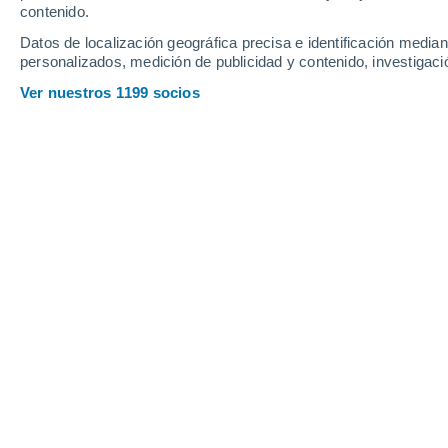
contenido.
13
-
29
km/h
13
-
28
km/h
12
13
-
29
km/h
Datos de localización geográfica precisa e identificación mediant
personalizados, medición de publicidad y contenido, investigació
Tiempo en Vera hoy
, 8 de agosto
Ver nuestros 1199 socios
Soleado
31°
17:00
Sensación T.
34°
Soleado
30°
18:00
Sensación T.
34°
Nubes y claros
30°
19:00
Sensación T.
34°
Soleado
29°
20:00
Sensación T.
33°
Soleado
28°
21:00
Sensación T.
31°