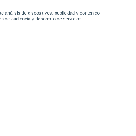
-
28
km/h
13
-
31
km/h
11
-
26
km/h
12
-
28
km/h
e análisis de dispositivos, publicidad y contenido
n de audiencia y desarrollo de servicios.
Este
5 Medio
12
-
28 km/h
FPS:
6-10
Este
3 Medio
10
-
26 km/h
FPS:
6-10
Este
1 Bajo
8
-
23 km/h
FPS:
no
Este
0 Bajo
6
-
19 km/h
FPS:
no
Este
0 Bajo
3
-
15 km/h
FPS:
no