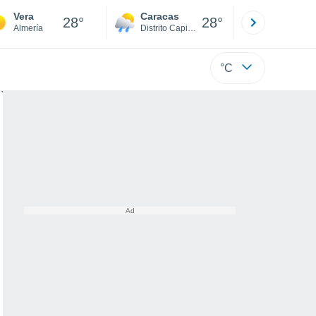
Vera
Caracas
Tucacas
28°
28°
Almería
Distrito Capital
Falcón
°C