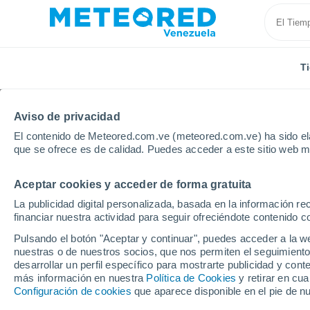
T
Aviso de privacidad
El contenido de Meteored.com.ve (meteored.com.ve) ha sido ela
que se ofrece es de calidad. Puedes acceder a este sitio web m
Aceptar cookies y acceder de forma gratuita
Inicio
España
Andalucía
Provincia de Almería
La publicidad digital personalizada, basada en la información r
financiar nuestra actividad para seguir ofreciéndote contenido c
Tiempo en Vera
Pulsando el botón "Aceptar y continuar", puedes acceder a la w
nuestras o de nuestros socios, que nos permiten el seguimiento
20:29
Sábado
desarrollar un perfil específico para mostrarte publicidad y co
más información en nuestra
Política de Cookies
y retirar en cu
Configuración de cookies
que aparece disponible en el pie de n
Soleado