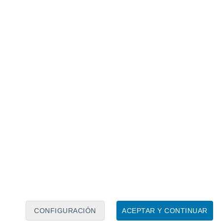
Calendario lunar
Lun
Mar
Mié
Jue
Vie
Sáb
Dom
8
9
10
11
12
13
14
15
16
17
18
19
20
21
CONFIGURACIÓN
ACEPTAR Y CONTINUAR
4