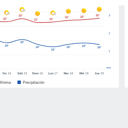
3
33°
33°
32°
32°
32°
31°
31°
2
25°
24°
24°
24°
24°
24°
23°
1
mm
Vie
14
Sáb
15
Dom
16
Lun
17
Mar
18
Mié
19
Jue
20
Mínima
Precipitación