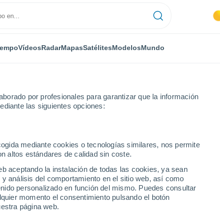
iempo
Vídeos
Radar
Mapas
Satélites
Modelos
Mundo
borado por profesionales para garantizar que la información
ediante las siguientes opciones:
Vera
ecogida mediante cookies o tecnologías similares, nos permite
on altos estándares de calidad sin coste.
eb aceptando la instalación de todas las cookies, ya sean
 y análisis del comportamiento en el sitio web, así como
...
ntenido personalizado en función del mismo. Puedes consultar
alquier momento el consentimiento pulsando el botón
Por hora
uestra página web.
Cielos despejados en las
próximas horas