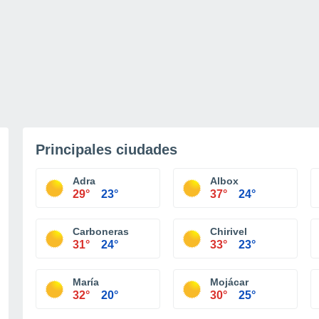
Principales ciudades
Adra
Albox
29°
23°
37°
24°
Carboneras
Chirivel
31°
24°
33°
23°
María
Mojácar
32°
20°
30°
25°