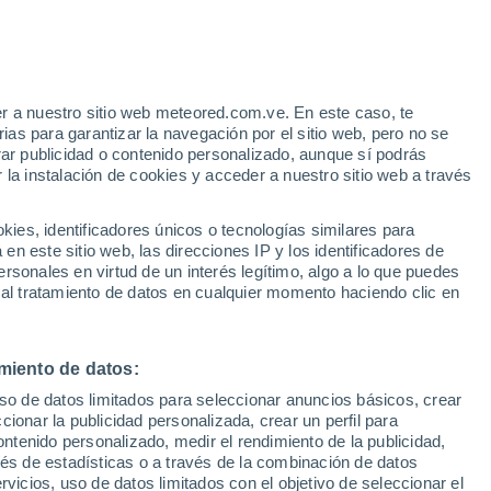
r a nuestro sitio web meteored.com.ve. En este caso, te
h
as para garantizar la navegación por el sitio web, pero no se
rar publicidad o contenido personalizado, aunque sí podrás
 la instalación de cookies y acceder a nuestro sitio web a través
uvia
Satélites
Modelos
es, identificadores únicos o tecnologías similares para
n este sitio web, las direcciones IP y los identificadores de
rsonales en virtud de un interés legítimo, algo a lo que puedes
 al tratamiento de datos en cualquier momento haciendo clic en
Martes
Miércoles
Jueves
Viernes
11 Ago
12 Ago
13 Ago
14 Ago
miento de datos:
uso de datos limitados para seleccionar anuncios básicos, crear
ccionar la publicidad personalizada, crear un perfil para
ontenido personalizado, medir el rendimiento de la publicidad,
32°
/
24°
32°
/
25°
32°
/
25°
32°
/
24°
vés de estadísticas o a través de la combinación de datos
rvicios, uso de datos limitados con el objetivo de seleccionar el