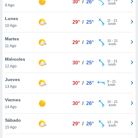
30°
/
26°
ublicidad y
km/h
9 Ago
do en
Lunes
 mismo.
11
-
21
29°
/
25°
km/h
sultar más
10 Ago
 en nuestra
 Cookies
y
Martes
10
-
21
29°
/
26°
ualquier
km/h
11 Ago
ento
Miércoles
 botón
11
-
21
30°
/
25°
km/h
12 Ago
ación de
kies
 disponible
Jueves
9
-
21
30°
/
26°
e nuestra
km/h
13 Ago
.
Viernes
IVAMENTE,
10
-
21
30°
/
26°
km/h
14 Ago
as
Sábado
13
-
24
29°
/
26°
 a cookies
km/h
15 Ago
 no aceptar