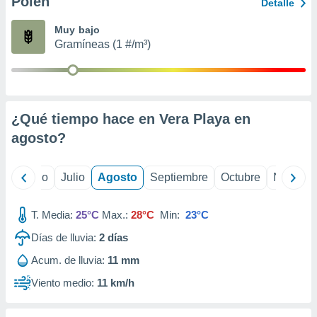
Polen
ados con el
Detalle
 seleccionar
o.
Muy bajo
Gramíneas (1 #/m³)
calización
precisa e
ión mediante
, publicidad
¿Qué tiempo hace en Vera Playa en
dos,
agosto
?
 publicidad
,
ón de
yo
Junio
Julio
Agosto
Septiembre
Octubre
Noviemb
 desarrollo
s.
T. Media:
25°C
Max.:
28°C
Min:
23°C
tros 1199
ios
Días de lluvia:
2
días
Acum. de lluvia:
11 mm
Viento medio:
11 km/h