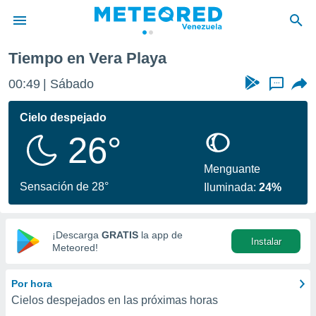
ya
Tiempo en Vera Playa
privacidad
00:49
Sábado
...
o de
om.ve
com.ve) ha
Cielo despejado
ado por
26°
es para
ue la
 que se
Menguante
e calidad.
Sensación de 28°
Iluminada:
24%
eder a este
ediante las
opciones:
¡Descarga
GRATIS
la app de
Instalar
ookies y
Meteored!
e forma
Por hora
d digital
Cielos despejados en las próximas horas
ada, basada