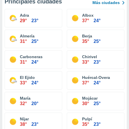
Principales ciudades
Más ciudades
Adra
Albox
29°
23°
37°
24°
Almería
Berja
31°
25°
35°
25°
Carboneras
Chirivel
31°
24°
33°
23°
El Ejido
Huércal-Overa
33°
24°
37°
24°
María
Mojácar
32°
20°
30°
25°
Níjar
Pulpí
38°
23°
35°
23°