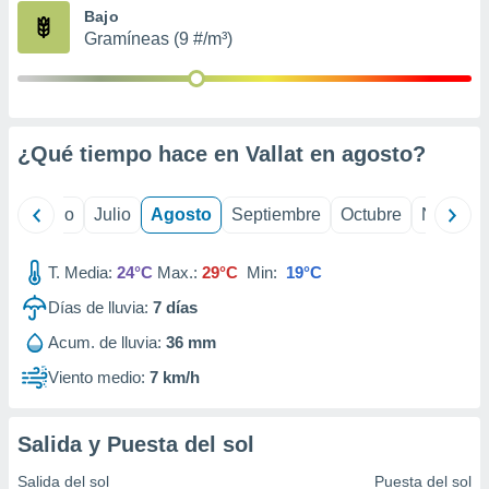
ados con el
Bajo
 seleccionar
Gramíneas (9 #/m³)
o.
calización
precisa e
ión mediante
¿Qué tiempo hace en Vallat en
agosto
?
, publicidad
dos,
yo
Junio
Julio
Agosto
Septiembre
Octubre
Noviemb
 publicidad
,
ón de
T. Media:
24°C
Max.:
29°C
Min:
19°C
 desarrollo
s.
Días de lluvia:
7
días
tros 1199
Acum. de lluvia:
36 mm
ios
Viento medio:
7 km/h
Salida y Puesta del sol
Salida del sol
Puesta del sol