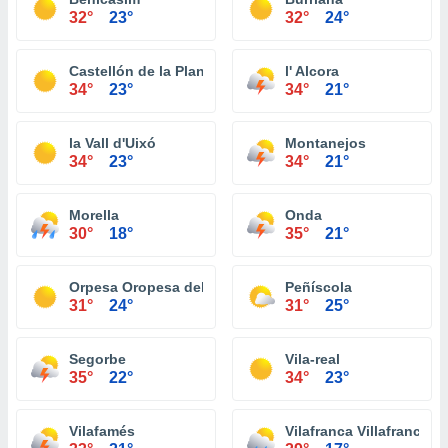
32°
23°
32°
24°
Castellón de la Plana
l' Alcora
34°
23°
34°
21°
la Vall d'Uixó
Montanejos
34°
23°
34°
21°
Morella
Onda
30°
18°
35°
21°
Orpesa Oropesa del Mar
Peñíscola
31°
24°
31°
25°
Segorbe
Vila-real
35°
22°
34°
23°
Vilafamés
Vilafranca Villafranca d