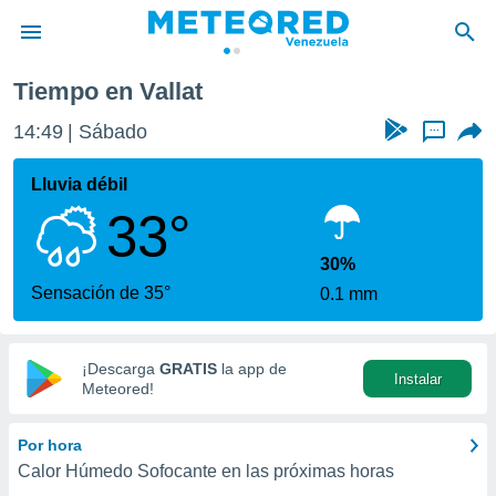
Tiempo en Vallat
privacidad
14:49
Sábado
...
o de
om.ve
com.ve) ha
Lluvia débil
ado por
33°
es para
ue la
 que se
30%
e calidad.
Sensación de 35°
0.1 mm
eder a este
ediante las
opciones:
¡Descarga
GRATIS
la app de
Instalar
ookies y
Meteored!
e forma
Por hora
d digital
Calor Húmedo Sofocante en las próximas horas
ada, basada