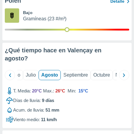
Polen
ados con el
Detalle
 seleccionar
o.
Bajo
Gramíneas (23 #/m³)
calización
precisa e
ión mediante
, publicidad
¿Qué tiempo hace en Valençay en
dos,
agosto
?
 publicidad
,
ón de
yo
Junio
Julio
Agosto
Septiembre
Octubre
Noviemb
 desarrollo
s.
T. Media:
20°C
Max.:
26°C
Min:
15°C
tros 1199
ios
Días de lluvia:
9
días
Acum. de lluvia:
51 mm
Viento medio:
11 km/h