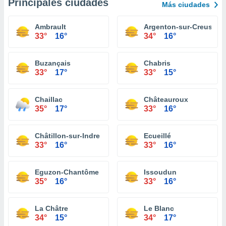
Principales ciudades
Más ciudades
Ambrault
Argenton-sur-Creuse
33°
16°
34°
16°
Buzançais
Chabris
33°
17°
33°
15°
Chaillac
Châteauroux
35°
17°
33°
16°
Châtillon-sur-Indre
Ecueillé
33°
16°
33°
16°
Eguzon-Chantôme
Issoudun
35°
16°
33°
16°
La Châtre
Le Blanc
34°
15°
34°
17°