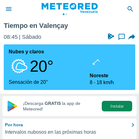
Tiempo en Valençay
privacidad
08:45
Sábado
...
o de
om.ve
com.ve) ha
Nubes y claros
ado por
20°
es para
ue la
 que se
Noreste
e calidad.
Sensación de 20°
8
18 km/h
eder a este
ediante las
opciones:
¡Descarga
GRATIS
la app de
Instalar
ookies y
Meteored!
e forma
Por hora
d digital
Intervalos nubosos en las próximas horas
ada, basada