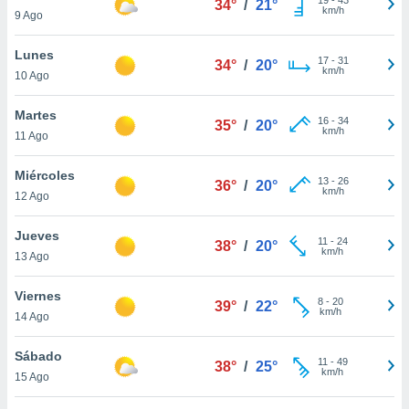
34°
/
21°
ublicidad y
km/h
9 Ago
do en
Lunes
 mismo.
17
-
31
34°
/
20°
km/h
sultar más
10 Ago
 en nuestra
 Cookies
y
Martes
16
-
34
35°
/
20°
ualquier
km/h
11 Ago
ento
Miércoles
 botón
13
-
26
36°
/
20°
km/h
12 Ago
ación de
kies
 disponible
Jueves
11
-
24
38°
/
20°
e nuestra
km/h
13 Ago
.
Viernes
IVAMENTE,
8
-
20
39°
/
22°
km/h
14 Ago
as
Sábado
11
-
49
38°
/
25°
 a cookies
km/h
15 Ago
 no aceptar