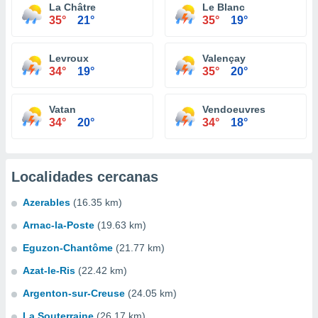
La Châtre
Le Blanc
35°
21°
35°
19°
Levroux
Valençay
34°
19°
35°
20°
Vatan
Vendoeuvres
34°
20°
34°
18°
Localidades cercanas
Azerables
(16.35 km)
Arnac-la-Poste
(19.63 km)
Eguzon-Chantôme
(21.77 km)
Azat-le-Ris
(22.42 km)
Argenton-sur-Creuse
(24.05 km)
La Souterraine
(26.17 km)