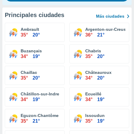
Principales ciudades
Más ciudades
Ambrault
Argenton-sur-Creuse
35°
20°
36°
21°
Buzançais
Chabris
34°
19°
35°
20°
Chaillac
Châteauroux
35°
20°
34°
20°
Châtillon-sur-Indre
Ecueillé
34°
19°
34°
19°
Eguzon-Chantôme
Issoudun
35°
21°
35°
19°