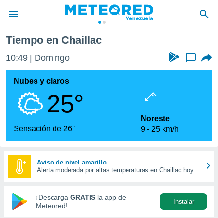
Tiempo en Chaillac
privacidad
10:49
Domingo
...
o de
om.ve
com.ve) ha
Nubes y claros
ado por
25°
es para
ue la
 que se
Noreste
e calidad.
Sensación de 26°
9
25 km/h
eder a este
ediante las
opciones:
Aviso de nivel amarillo
Alerta moderada por altas temperaturas en Chaillac hoy
ookies y
e forma
¡Descarga
GRATIS
la app de
Instalar
d digital
Meteored!
ada, basada