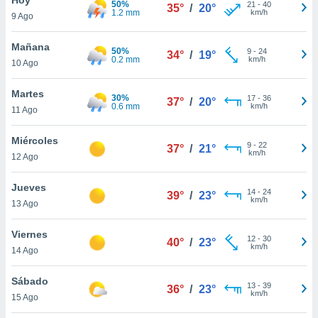
50%
ublicidad y
21
-
40
35°
/
20°
1.2 mm
km/h
9 Ago
do en
 mismo.
Mañana
50%
9
-
24
34°
/
19°
sultar más
0.2 mm
km/h
10 Ago
 en nuestra
 Cookies
y
Martes
30%
17
-
36
ualquier
37°
/
20°
0.6 mm
km/h
11 Ago
ento
 botón
Miércoles
9
-
22
37°
/
21°
ación de
km/h
12 Ago
kies
 disponible
Jueves
14
-
24
e nuestra
39°
/
23°
km/h
13 Ago
.
Viernes
IVAMENTE,
12
-
30
40°
/
23°
km/h
14 Ago
as
Sábado
13
-
39
36°
/
23°
 a cookies
km/h
15 Ago
 no aceptar