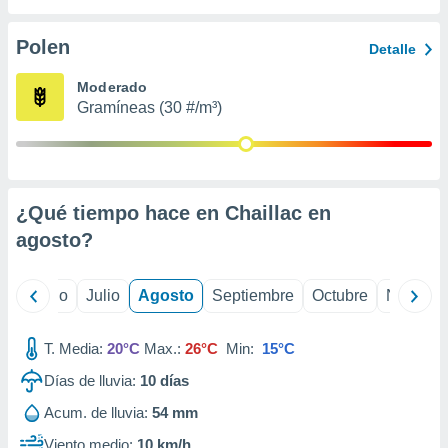
ados con el
 seleccionar
o.
Polen
Detalle
calización
Moderado
precisa e
Gramíneas (30 #/m³)
ión mediante
, publicidad
dos,
 publicidad
¿Qué tiempo hace en Chaillac en
,
agosto
?
ón de
 desarrollo
s.
yo
Junio
Julio
Agosto
Septiembre
Octubre
Noviemb
tros 1199
ios
T. Media:
20°C
Max.:
26°C
Min:
15°C
Días de lluvia:
10
días
Acum. de lluvia:
54 mm
Viento medio:
10 km/h