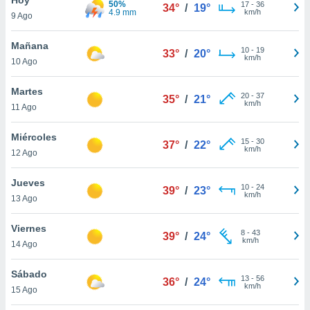
50%
ublicidad y
17
-
36
34°
/
19°
4.9 mm
km/h
9 Ago
do en
 mismo.
Mañana
10
-
19
33°
/
20°
sultar más
km/h
10 Ago
 en nuestra
 Cookies
y
Martes
20
-
37
ualquier
35°
/
21°
km/h
11 Ago
ento
 botón
Miércoles
15
-
30
37°
/
22°
ación de
km/h
12 Ago
kies
 disponible
Jueves
10
-
24
e nuestra
39°
/
23°
km/h
13 Ago
.
Viernes
IVAMENTE,
8
-
43
39°
/
24°
km/h
14 Ago
as
Sábado
13
-
56
36°
/
24°
 a cookies
km/h
15 Ago
 no aceptar