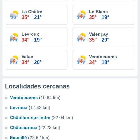
La Châtre
Le Blanc
35°
21°
35°
19°
Levroux
Valençay
34°
19°
35°
20°
Vatan
Vendoeuvres
34°
20°
34°
18°
Localidades cercanas
Vendoeuvres
(10.84 km)
Levroux
(17.42 km)
Châtillon-sur-Indre
(22.04 km)
Châteauroux
(22.23 km)
Ecueillé
(22.62 km)