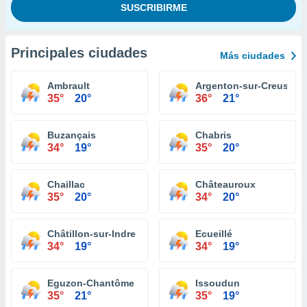
Principales ciudades
Más ciudades
Ambrault
Argenton-sur-Creuse
35°
20°
36°
21°
Buzançais
Chabris
34°
19°
35°
20°
Chaillac
Châteauroux
35°
20°
34°
20°
Châtillon-sur-Indre
Ecueillé
34°
19°
34°
19°
Eguzon-Chantôme
Issoudun
35°
21°
35°
19°