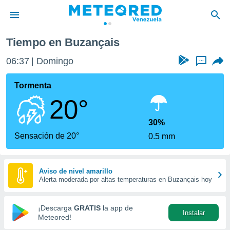
Tiempo en Buzançais
privacidad
06:37
Domingo
...
o de
om.ve
com.ve) ha
Tormenta
ado por
20°
es para
ue la
 que se
30%
e calidad.
Sensación de 20°
0.5 mm
eder a este
ediante las
opciones:
Aviso de nivel amarillo
Alerta moderada por altas temperaturas en Buzançais hoy
ookies y
e forma
¡Descarga
GRATIS
la app de
Instalar
d digital
Meteored!
ada, basada