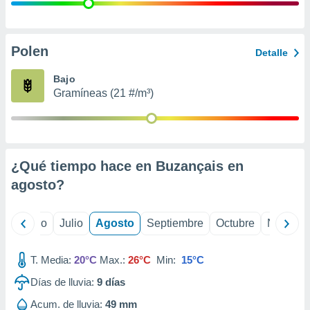
ados con el
 seleccionar
o.
calización
Polen
Detalle
precisa e
ión mediante
Bajo
Gramíneas (21 #/m³)
, publicidad
dos,
 publicidad
,
¿Qué tiempo hace en Buzançais en
ón de
 desarrollo
agosto
?
s.
tros 1199
yo
Junio
Julio
Agosto
Septiembre
Octubre
Noviemb
ios
T. Media:
20°C
Max.:
26°C
Min:
15°C
Días de lluvia:
9
días
Acum. de lluvia:
49 mm