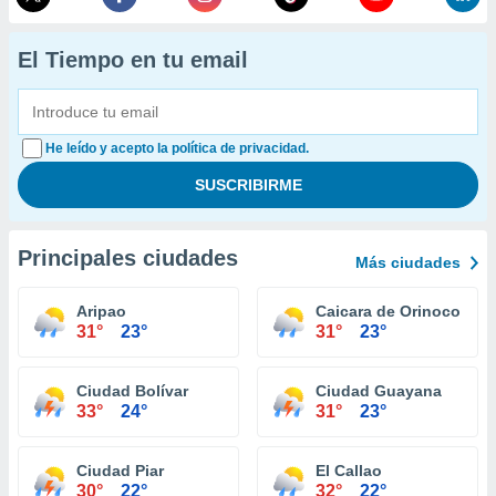
El Tiempo en tu email
He leído y acepto la política de privacidad.
Principales ciudades
Más ciudades
Aripao
Caicara de Orinoco
31°
23°
31°
23°
Ciudad Bolívar
Ciudad Guayana
33°
24°
31°
23°
Ciudad Piar
El Callao
30°
22°
32°
22°