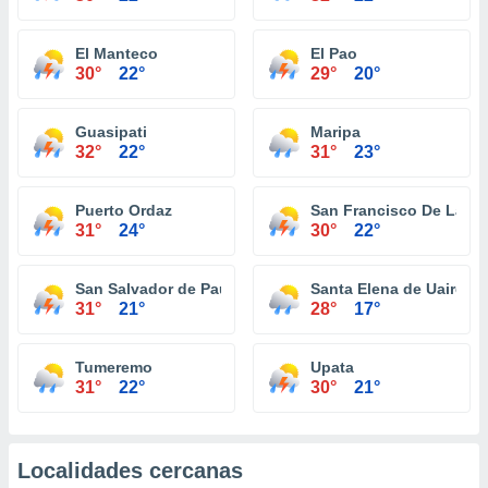
El Manteco
El Pao
30°
22°
29°
20°
Guasipati
Maripa
32°
22°
31°
23°
Puerto Ordaz
San Francisco De La P
31°
24°
30°
22°
San Salvador de Paul
Santa Elena de Uairen
31°
21°
28°
17°
Tumeremo
Upata
31°
22°
30°
21°
Localidades cercanas