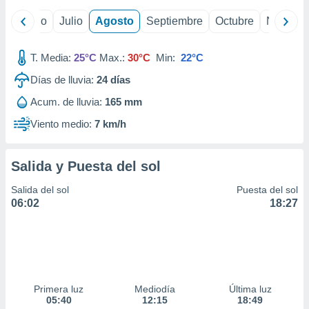
ados con el
 seleccionar
yo
Junio
Julio
Agosto
Septiembre
Octubre
Noviemb
o.
calización
T. Media:
25°C
Max.:
30°C
Min:
22°C
precisa e
ión mediante
Días de lluvia:
24
días
, publicidad
Acum. de lluvia:
165 mm
Viento medio:
7 km/h
dos,
 publicidad
,
Salida y Puesta del sol
ón de
 desarrollo
Salida del sol
Puesta del sol
s.
06:02
18:27
tros 1199
ios
Primera luz
Mediodía
Última luz
05:40
12:15
18:49