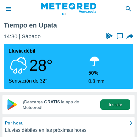
Tiempo en Upata
privacidad
14:30
Sábado
...
o de
om.ve
com.ve) ha
Lluvia débil
ado por
28°
es para
ue la
 que se
50%
e calidad.
Sensación de 32°
0.3 mm
eder a este
ediante las
opciones:
¡Descarga
GRATIS
la app de
Instalar
ookies y
Meteored!
e forma
Por hora
d digital
Lluvias débiles en las próximas horas
ada, basada