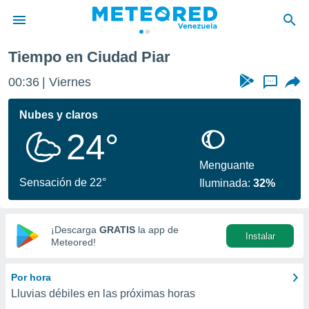
Tiempo en Ciudad Piar
privacidad
00:36
Viernes
...
o de
om.ve
com.ve) ha
Nubes y claros
ado por
24°
es para
ue la
 que se
Menguante
e calidad.
Sensación de 22°
Iluminada:
32%
eder a este
ediante las
opciones:
¡Descarga
GRATIS
la app de
Instalar
ookies y
Meteored!
e forma
Por hora
d digital
Lluvias débiles en las próximas horas
ada, basada