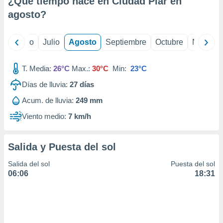
¿Qué tiempo hace en Ciudad Piar en
ados con el
 seleccionar
agosto
?
o.
calización
yo
Junio
Julio
Agosto
Septiembre
Octubre
Noviemb
precisa e
ión mediante
T. Media:
26°C
Max.:
30°C
Min:
23°C
, publicidad
Días de lluvia:
27
días
dos,
Acum. de lluvia:
249 mm
 publicidad
,
Viento medio:
7 km/h
ón de
 desarrollo
s.
Salida y Puesta del sol
tros 1199
Salida del sol
Puesta del sol
ios
06:06
18:31