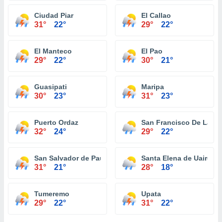
Ciudad Piar
El Callao
31°
22°
29°
22°
El Manteco
El Pao
29°
22°
30°
21°
Guasipati
Maripa
30°
23°
31°
23°
Puerto Ordaz
San Francisco De La P
32°
24°
29°
22°
San Salvador de Paul
Santa Elena de Uairen
31°
21°
28°
18°
Tumeremo
Upata
29°
22°
31°
22°