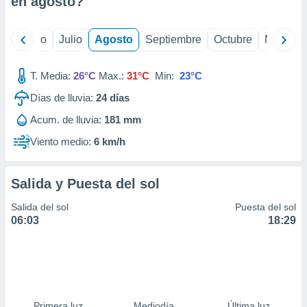
en
agosto
?
ados con el
 seleccionar
o.
yo
Junio
Julio
Agosto
Septiembre
Octubre
Noviemb
calización
precisa e
ión mediante
T. Media:
26°C
Max.:
31°C
Min:
23°C
Días de lluvia:
24
días
, publicidad
Acum. de lluvia:
181 mm
dos,
 publicidad
Viento medio:
6 km/h
,
ón de
 desarrollo
Salida y Puesta del sol
s.
Salida del sol
Puesta del sol
tros 1199
06:03
18:29
ios
Primera luz
Mediodía
Última luz