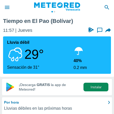
Tiempo en El Pao (Bolívar)
privacidad
11:57
Jueves
...
o de
om.ve
com.ve) ha
Lluvia débil
ado por
29°
es para
ue la
 que se
40%
e calidad.
Sensación de 31°
0.2 mm
eder a este
ediante las
opciones:
¡Descarga
GRATIS
la app de
Instalar
ookies y
Meteored!
e forma
Por hora
d digital
Lluvias débiles en las próximas horas
ada, basada