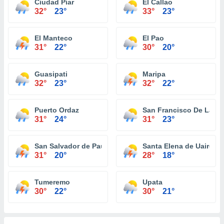
Ciudad Piar
El Callao
32°
23°
33°
23°
El Manteco
El Pao
31°
22°
30°
20°
Guasipati
Maripa
32°
23°
32°
22°
Puerto Ordaz
San Francisco De La P
31°
24°
31°
23°
San Salvador de Paul
Santa Elena de Uairen
31°
20°
28°
18°
Tumeremo
Upata
30°
22°
30°
21°