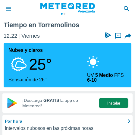
inos
Tiempo en Torremolinos
privacidad
12:22
Viernes
...
o de
om.ve
com.ve) ha
Nubes y claros
ado por
25°
es para
ue la
 que se
UV
5 Medio
FPS
e calidad.
Sensación de 26°
6-10
eder a este
ediante las
opciones:
¡Descarga
GRATIS
la app de
Instalar
ookies y
Meteored!
e forma
Por hora
d digital
Intervalos nubosos en las próximas horas
ada, basada