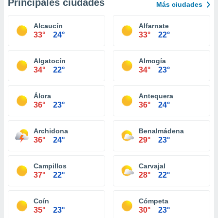
Principales ciudades
Más ciudades
Alcaucín
Alfarnate
33°
24°
33°
22°
Algatocín
Almogía
34°
22°
34°
23°
Álora
Antequera
36°
23°
36°
24°
Archidona
Benalmádena
36°
24°
29°
23°
Campillos
Carvajal
37°
22°
28°
22°
Coín
Cómpeta
35°
23°
30°
23°