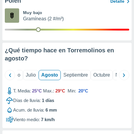
Polen
ados con el
Detalle
 seleccionar
o.
Muy bajo
Gramíneas (2 #/m³)
calización
precisa e
ión mediante
, publicidad
¿Qué tiempo hace en Torremolinos en
dos,
agosto
?
 publicidad
,
ón de
yo
Junio
Julio
Agosto
Septiembre
Octubre
Noviemb
 desarrollo
s.
T. Media:
25°C
Max.:
29°C
Min:
20°C
tros 1199
ios
Días de lluvia:
1
días
Acum. de lluvia:
6 mm
Viento medio:
7 km/h