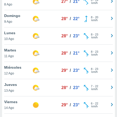
27°
/
21°
ublicidad y
km/h
8 Ago
do en
Domingo
 mismo.
8
-
20
28°
/
22°
km/h
sultar más
9 Ago
 en nuestra
 Cookies
y
Lunes
8
-
23
28°
/
23°
ualquier
km/h
10 Ago
ento
Martes
 botón
8
-
23
28°
/
21°
km/h
11 Ago
ación de
kies
 disponible
Miércoles
8
-
23
29°
/
23°
e nuestra
km/h
12 Ago
.
Jueves
IVAMENTE,
7
-
22
28°
/
23°
km/h
13 Ago
as
Viernes
6
-
22
29°
/
23°
 a cookies
km/h
14 Ago
 no aceptar