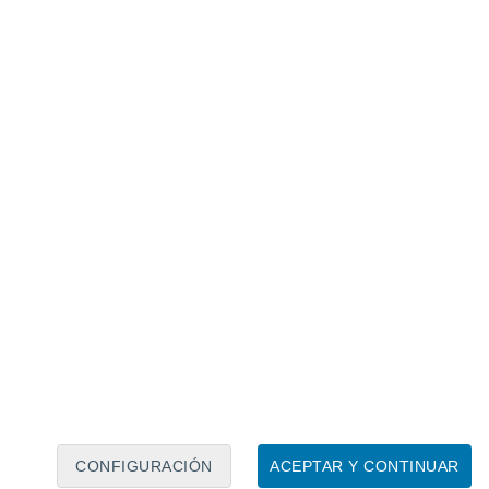
Calendario lunar
Lun
Mar
Mié
Jue
Vie
Sáb
Dom
8
9
10
11
12
13
14
15
16
17
18
19
20
21
CONFIGURACIÓN
ACEPTAR Y CONTINUAR
4