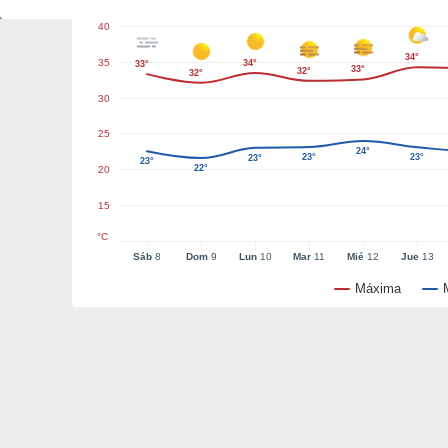
40
34°
35
34°
33°
33°
32°
32°
30
25
24°
23°
23°
23°
23°
22°
20
15
°C
Sáb
8
Dom
9
Lun
10
Mar
11
Mié
12
Jue
13
Máxima