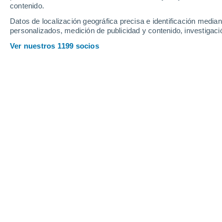
contenido.
12
-
33
km/h
13
-
34
km/h
12
17
-
30
km/h
Datos de localización geográfica precisa e identificación mediant
personalizados, medición de publicidad y contenido, investigació
Tiempo en Alhaurín de la Torre hoy
, 
Ver nuestros 1199 socios
Nubes y claros
30°
17:00
Sensación T.
34°
Soleado
32°
18:00
Sensación T.
36°
Nubes y claros
32°
19:00
Sensación T.
36°
Nubes y claros
31°
20:00
Sensación T.
35°
Nubes y claros
30°
21:00
Sensación T.
33°