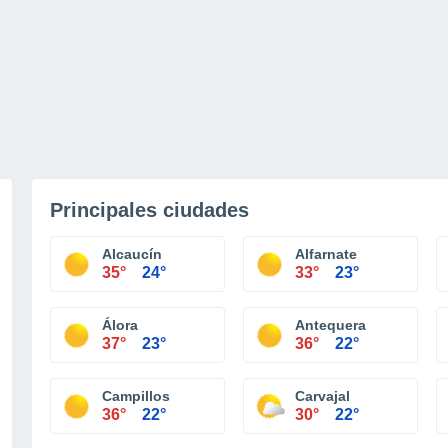
Principales ciudades
Alcaucín
Alfarnate
35°
24°
33°
23°
Álora
Antequera
37°
23°
36°
22°
Campillos
Carvajal
36°
22°
30°
22°