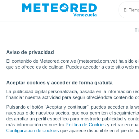
T
Aviso de privacidad
El contenido de Meteored.com.ve (meteored.com.ve) ha sido ela
que se ofrece es de calidad. Puedes acceder a este sitio web m
Aceptar cookies y acceder de forma gratuita
Inicio
España
Andalucía
Provincia de Málaga
La publicidad digital personalizada, basada en la información r
financiar nuestra actividad para seguir ofreciéndote contenido c
Tiempo en Alhaurín de 
Pulsando el botón "Aceptar y continuar", puedes acceder a la w
nuestras o de nuestros socios, que nos permiten el seguimiento
20:27
Sábado
desarrollar un perfil específico para mostrarte publicidad y co
más información en nuestra
Política de Cookies
y retirar en cu
Configuración de cookies
que aparece disponible en el pie de n
Nubes y claros