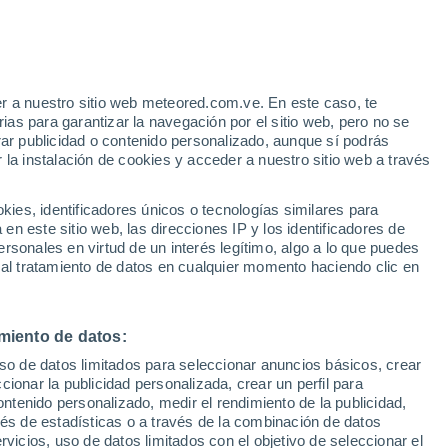
r a nuestro sitio web meteored.com.ve. En este caso, te
/h
as para garantizar la navegación por el sitio web, pero no se
rar publicidad o contenido personalizado, aunque sí podrás
 la instalación de cookies y acceder a nuestro sitio web a través
via
Satélites
Modelos
es, identificadores únicos o tecnologías similares para
n este sitio web, las direcciones IP y los identificadores de
rsonales en virtud de un interés legítimo, algo a lo que puedes
 al tratamiento de datos en cualquier momento haciendo clic en
Martes
Miércoles
Jueves
Viernes
11 Ago
12 Ago
13 Ago
14 Ago
miento de datos:
uso de datos limitados para seleccionar anuncios básicos, crear
ccionar la publicidad personalizada, crear un perfil para
ontenido personalizado, medir el rendimiento de la publicidad,
32°
/
23°
33°
/
24°
34°
/
23°
34°
/
23°
vés de estadísticas o a través de la combinación de datos
rvicios, uso de datos limitados con el objetivo de seleccionar el