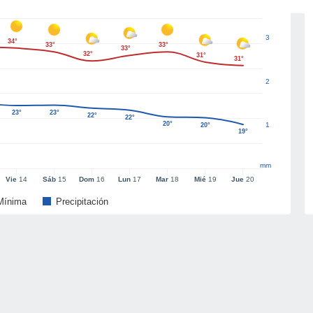
3
34°
33°
33°
33°
32°
31°
31°
2
23°
23°
22°
22°
20°
1
20°
19°
mm
Vie
14
Sáb
15
Dom
16
Lun
17
Mar
18
Mié
19
Jue
20
Mínima
Precipitación