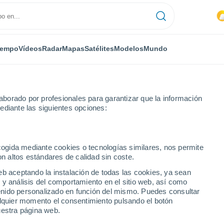
iempo
Vídeos
Radar
Mapas
Satélites
Modelos
Mundo
borado por profesionales para garantizar que la información
ediante las siguientes opciones:
Alhaurín de la Torre
ecogida mediante cookies o tecnologías similares, nos permite
on altos estándares de calidad sin coste.
la Torre
eb aceptando la instalación de todas las cookies, ya sean
 y análisis del comportamiento en el sitio web, así como
...
ntenido personalizado en función del mismo. Puedes consultar
alquier momento el consentimiento pulsando el botón
Por hora
uestra página web.
Intervalos nubosos en las
próximas horas