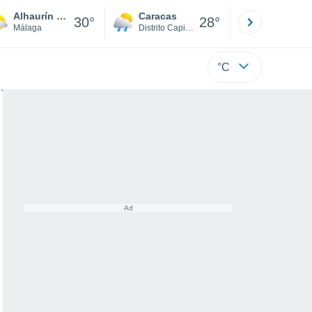
Alhaurín de la Torre
Caracas
Tucacas
30°
28°
Málaga
Distrito Capital
Falcón
°C