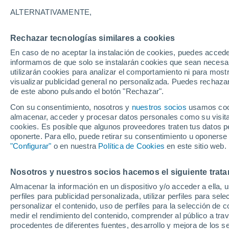
31°
ALTERNATIVAMENTE,
Rechazar tecnologías similares a cookies
Sureste
En caso de no aceptar la instalación de cookies, puedes accede
Sensación de 35°
13
-
23 km
informamos de que solo se instalarán cookies que sean necesari
utilizarán cookies para analizar el comportamiento ni para most
visualizar publicidad general no personalizada. Puedes rechazar
de este abono pulsando el botón "Rechazar".
Tiempo 1 - 7 días
Mapa de nubosidad
Radar de llu
Con su consentimiento, nosotros y
nuestros socios
usamos cooki
almacenar, acceder y procesar datos personales como su visita e
cookies. Es posible que algunos proveedores traten tus datos pe
oponerte. Para ello, puede retirar su consentimiento u oponerse
Mañana
Lunes
Hoy
"Configurar"
o en nuestra
Política de Cookies
en este sitio web.
9 Ago
10 Ago
8 Ago
Nosotros y nuestros socios hacemos el siguiente trata
Almacenar la información en un dispositivo y/o acceder a ella, 
perfiles para publicidad personalizada, utilizar perfiles para sele
personalizar el contenido, uso de perfiles para la selección de c
32°
/
22°
34°
/
23°
33°
/
23°
medir el rendimiento del contenido, comprender al público a tra
procedentes de diferentes fuentes, desarrollo y mejora de los se