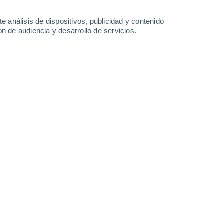
-
34
km/h
12
-
33
km/h
12
-
35
km/h
13
-
37
km/h
e análisis de dispositivos, publicidad y contenido
n de audiencia y desarrollo de servicios.
8 de agosto
Sureste
5 Medio
17
-
30 km/h
FPS:
6-10
Sureste
3 Medio
13
-
30 km/h
FPS:
6-10
Sureste
1 Bajo
15
-
27 km/h
FPS:
no
Sureste
0 Bajo
13
-
23 km/h
FPS:
no
Sureste
0 Bajo
13
-
20 km/h
FPS:
no