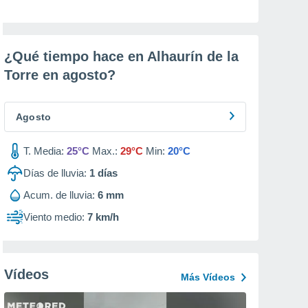
¿Qué tiempo hace en Alhaurín de la
Torre en
agosto
?
Agosto
T. Media:
25°C
Max.:
29°C
Min:
20°C
Días de lluvia:
1
días
Acum. de lluvia:
6 mm
Viento medio:
7 km/h
Vídeos
Más Vídeos