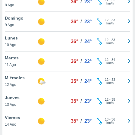
36°
/
23°
ublicidad y
km/h
8 Ago
do en
Domingo
 mismo.
12
-
33
36°
/
23°
km/h
sultar más
9 Ago
 en nuestra
 Cookies
y
Lunes
12
-
33
36°
/
24°
ualquier
km/h
10 Ago
ento
Martes
 botón
12
-
34
36°
/
22°
km/h
11 Ago
ación de
kies
 disponible
Miércoles
12
-
33
35°
/
24°
e nuestra
km/h
12 Ago
.
Jueves
IVAMENTE,
12
-
35
35°
/
23°
km/h
13 Ago
as
Viernes
13
-
36
35°
/
23°
 a cookies
km/h
14 Ago
 no aceptar