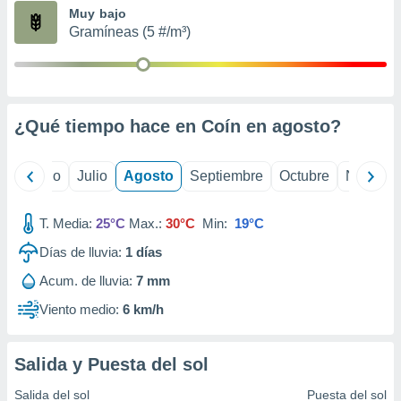
ados con el
Muy bajo
 seleccionar
Gramíneas (5 #/m³)
o.
calización
precisa e
ión mediante
¿Qué tiempo hace en Coín en
agosto
?
, publicidad
dos,
yo
Junio
Julio
Agosto
Septiembre
Octubre
Noviemb
 publicidad
,
ón de
T. Media:
25°C
Max.:
30°C
Min:
19°C
 desarrollo
s.
Días de lluvia:
1
días
tros 1199
Acum. de lluvia:
7 mm
ios
Viento medio:
6 km/h
Salida y Puesta del sol
Salida del sol
Puesta del sol