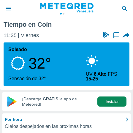
Tiempo en Coín
privacidad
11:35
Viernes
...
o de
om.ve
com.ve) ha
Soleado
ado por
32°
es para
ue la
 que se
UV
6 Alto
FPS
e calidad.
Sensación de 32°
15-25
eder a este
ediante las
opciones:
¡Descarga
GRATIS
la app de
Instalar
ookies y
Meteored!
e forma
Por hora
d digital
Cielos despejados en las próximas horas
ada, basada