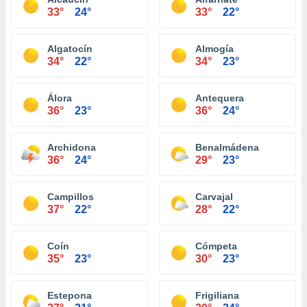
33°
24°
33°
22°
Algatocín
Almogía
34°
22°
34°
23°
Álora
Antequera
36°
23°
36°
24°
Archidona
Benalmádena
36°
24°
29°
23°
Campillos
Carvajal
37°
22°
28°
22°
Coín
Cómpeta
35°
23°
30°
23°
Estepona
Frigiliana