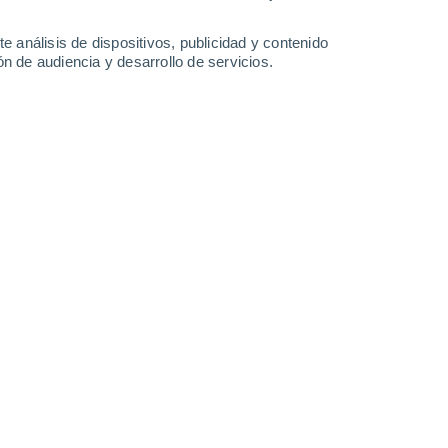
-
56
km/h
10
-
51
km/h
8
-
44
km/h
8
-
45
km/h
e análisis de dispositivos, publicidad y contenido
n de audiencia y desarrollo de servicios.
arte del día
. Esta mañana las temperaturas estarán alrededor
te la noche
, las temperaturas estarán cercanas a los
15°C
.
idad media de
10 km/h
.
Sureste
5 Medio
°
9
-
44 km/h
FPS:
6-10
Sureste
2 Bajo
°
7
-
40 km/h
FPS:
no
Sureste
0 Bajo
°
7
-
34 km/h
FPS:
no
Sureste
0 Bajo
°
7
-
35 km/h
FPS:
no