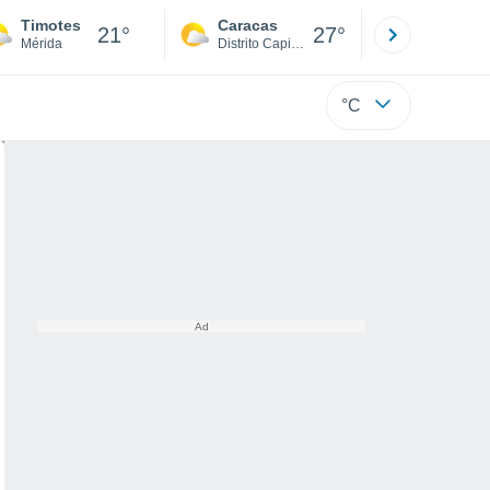
Timotes
Caracas
Tucacas
21°
27°
Mérida
Distrito Capital
Falcón
°C