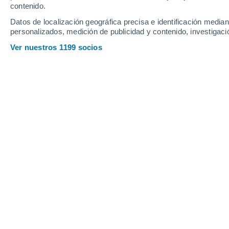
contenido.
10
-
48
km/h
8
-
44
km/h
11
10
-
47
km/h
Datos de localización geográfica precisa e identificación mediant
personalizados, medición de publicidad y contenido, investigació
Tiempo en Timotes hoy
, 7 de agosto
Ver nuestros 1199 socios
Tiempo en Timotes hoy
Hoy en Timotes tendremos nubes y claros
la mayor p
de los
19°C
y por la tarde en torno a los
21°C
.
Duran
Vientos del Sureste a lo largo del día, con una veloc
Nubes y claros
21°
16:00
Sensación T.
21
Nubes y claros
21°
17:00
Sensación T.
21
Nubes y claros
19°
18:00
Sensación T.
19
Nubes y claros
18°
19:00
Sensación T.
18