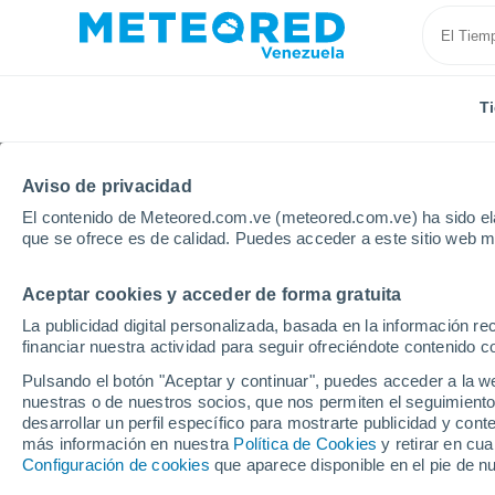
T
Aviso de privacidad
El contenido de Meteored.com.ve (meteored.com.ve) ha sido ela
que se ofrece es de calidad. Puedes acceder a este sitio web m
Aceptar cookies y acceder de forma gratuita
Inicio
Estado de Mérida
Timotes
La publicidad digital personalizada, basada en la información r
financiar nuestra actividad para seguir ofreciéndote contenido c
Tiempo en Timotes
Pulsando el botón "Aceptar y continuar", puedes acceder a la w
nuestras o de nuestros socios, que nos permiten el seguimiento
16:15
Viernes
desarrollar un perfil específico para mostrarte publicidad y co
más información en nuestra
Política de Cookies
y retirar en cu
Configuración de cookies
que aparece disponible en el pie de n
Nubes y claros