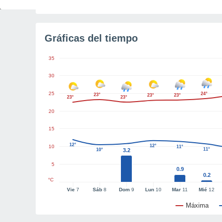
Gráficas del tiempo
35
30
25
24°
23°
23°
23°
23°
23°
20
15
12°
12°
10
11°
11°
10°
3.2
5
0.9
0.2
°C
Vie
7
Sáb
8
Dom
9
Lun
10
Mar
11
Mié
12
Máxima