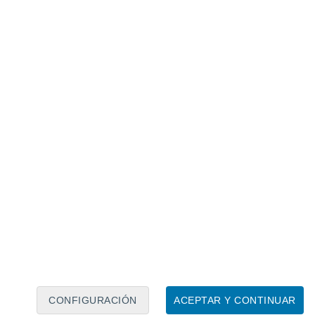
Calendario lunar
Lun
Mar
Mié
Jue
Vie
Sáb
Dom
7
8
9
10
11
12
13
14
15
16
17
18
19
20
CONFIGURACIÓN
ACEPTAR Y CONTINUAR