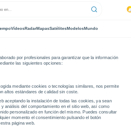
iempo
Vídeos
Radar
Mapas
Satélites
Modelos
Mundo
borado por profesionales para garantizar que la información
ediante las siguientes opciones:
ecogida mediante cookies o tecnologías similares, nos permite
on altos estándares de calidad sin coste.
eb aceptando la instalación de todas las cookies, ya sean
 y análisis del comportamiento en el sitio web, así como
...
ntenido personalizado en función del mismo. Puedes consultar
alquier momento el consentimiento pulsando el botón
Por hora
uestra página web.
Intervalos nubosos en las
próximas horas