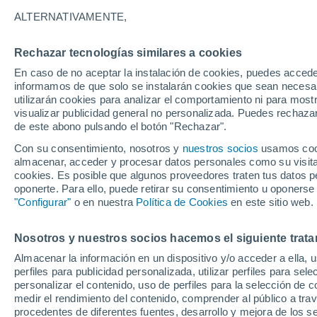
21°
ALTERNATIVAMENTE,
Rechazar tecnologías similares a cookies
Sureste
En caso de no aceptar la instalación de cookies, puedes accede
Sensación de 21°
9
-
44 km/
informamos de que solo se instalarán cookies que sean necesari
utilizarán cookies para analizar el comportamiento ni para most
visualizar publicidad general no personalizada. Puedes rechazar
de este abono pulsando el botón "Rechazar".
Tiempo 1 - 7 días
Mapa de nubosidad
Radar de llu
Con su consentimiento, nosotros y
nuestros socios
usamos cooki
almacenar, acceder y procesar datos personales como su visita e
cookies. Es posible que algunos proveedores traten tus datos pe
oponerte. Para ello, puede retirar su consentimiento u oponerse
Mañana
Domingo
Hoy
"Configurar"
o en nuestra
Política de Cookies
en este sitio web.
8 Ago
9 Ago
7 Ago
Nosotros y nuestros socios hacemos el siguiente trata
Almacenar la información en un dispositivo y/o acceder a ella, 
90%
perfiles para publicidad personalizada, utilizar perfiles para sele
3.2 mm
personalizar el contenido, uso de perfiles para la selección de c
23°
/
10°
23°
/
11°
23°
/
12°
medir el rendimiento del contenido, comprender al público a tra
procedentes de diferentes fuentes, desarrollo y mejora de los se