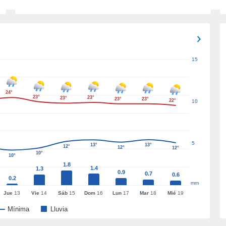
15
24°
23°
23°
23°
23°
23°
22°
10
5
13°
13°
12°
12°
12°
10°
10°
1.8
1.4
1.3
0.9
0.7
0.6
0.2
mm
Jue
13
Vie
14
Sáb
15
Dom
16
Lun
17
Mar
18
Mié
19
Mínima
Lluvia