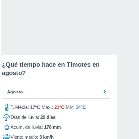
¿Qué tiempo hace en Timotes en
agosto
?
Agosto
T. Media:
17°C
Max.:
21°C
Min:
14°C
Días de lluvia:
29
días
Acum. de lluvia:
178 mm
Viento medio:
3 km/h