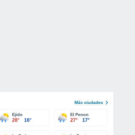
Más ciudades
Ejido
El Penon
28°
16°
27°
17°