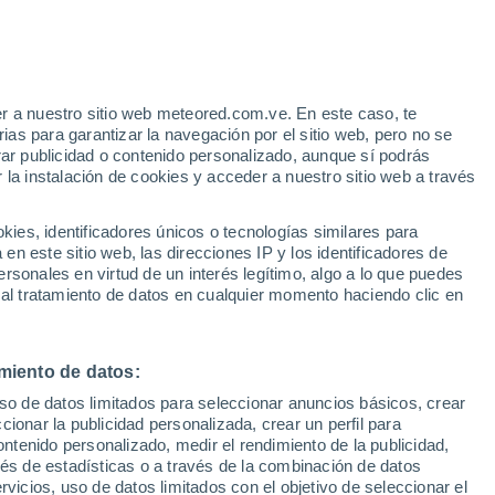
r a nuestro sitio web meteored.com.ve. En este caso, te
h
as para garantizar la navegación por el sitio web, pero no se
rar publicidad o contenido personalizado, aunque sí podrás
 la instalación de cookies y acceder a nuestro sitio web a través
via
Satélites
Modelos
es, identificadores únicos o tecnologías similares para
n este sitio web, las direcciones IP y los identificadores de
rsonales en virtud de un interés legítimo, algo a lo que puedes
 al tratamiento de datos en cualquier momento haciendo clic en
Lunes
Martes
Miércoles
Jueves
10 Ago
11 Ago
12 Ago
13 Ago
miento de datos:
uso de datos limitados para seleccionar anuncios básicos, crear
90%
70%
70%
ccionar la publicidad personalizada, crear un perfil para
0.9 mm
0.2 mm
0.2 mm
ontenido personalizado, medir el rendimiento de la publicidad,
23°
/
12°
23°
/
11°
24°
/
11°
24°
/
10°
vés de estadísticas o a través de la combinación de datos
rvicios, uso de datos limitados con el objetivo de seleccionar el