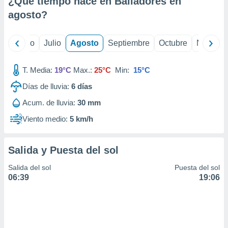
¿Qué tiempo hace en Bailadores en
ados con el
 seleccionar
agosto
?
o.
calización
yo
Junio
Julio
Agosto
Septiembre
Octubre
Noviemb
precisa e
ión mediante
T. Media:
19°C
Max.:
25°C
Min:
15°C
, publicidad
Días de lluvia:
6
días
dos,
Acum. de lluvia:
30 mm
 publicidad
,
Viento medio:
5 km/h
ón de
 desarrollo
s.
Salida y Puesta del sol
tros 1199
Salida del sol
Puesta del sol
ios
06:39
19:06