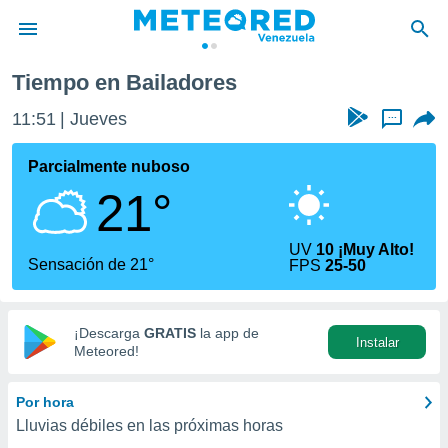
Tiempo en Bailadores
privacidad
11:51
Jueves
...
o de
om.ve
com.ve) ha
Parcialmente nuboso
ado por
21°
es para
ue la
 que se
UV
10 ¡Muy Alto!
e calidad.
Sensación de 21°
FPS
25-50
eder a este
ediante las
opciones:
¡Descarga
GRATIS
la app de
Instalar
ookies y
Meteored!
e forma
Por hora
d digital
Lluvias débiles en las próximas horas
ada, basada