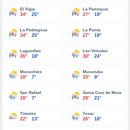
El Vigia
La Parroquia
34°
25°
27°
19°
La Pedregosa
La Punta
34°
25°
27°
19°
Lagunillas
Las Virtudes
26°
18°
30°
24°
Mucuchies
Mucuruba
18°
7°
20°
9°
San Rafael
Santa Cruz de Mora
18°
7°
28°
21°
Timotes
Tovar
22°
13°
26°
18°