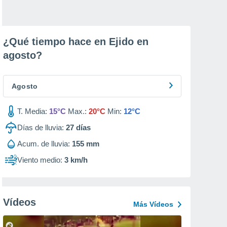
¿Qué tiempo hace en Ejido en
agosto
?
Agosto
T. Media:
15°C
Max.:
20°C
Min:
12°C
Días de lluvia:
27
días
Acum. de lluvia:
155 mm
Viento medio:
3 km/h
Vídeos
Más Vídeos