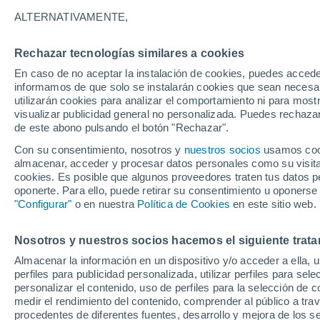
18°
ALTERNATIVAMENTE,
Rechazar tecnologías similares a cookies
30%
En caso de no aceptar la instalación de cookies, puedes accede
Sensación de 18°
0.5 mm
informamos de que solo se instalarán cookies que sean necesari
utilizarán cookies para analizar el comportamiento ni para most
visualizar publicidad general no personalizada. Puedes rechazar
de este abono pulsando el botón "Rechazar".
Tiempo 1 - 7 días
Mapa de temperatura
Radar de ll
Con su consentimiento, nosotros y
nuestros socios
usamos cooki
almacenar, acceder y procesar datos personales como su visita e
cookies. Es posible que algunos proveedores traten tus datos pe
oponerte. Para ello, puede retirar su consentimiento u oponerse
Mañana
Domingo
Hoy
"Configurar"
o en nuestra
Política de Cookies
en este sitio web.
8 Ago
9 Ago
7 Ago
Nosotros y nuestros socios hacemos el siguiente trata
Almacenar la información en un dispositivo y/o acceder a ella, 
70%
90%
90%
perfiles para publicidad personalizada, utilizar perfiles para sele
4.4 mm
4.5 mm
10 mm
personalizar el contenido, uso de perfiles para la selección de c
29°
/
16°
28°
/
18°
27°
/
17°
medir el rendimiento del contenido, comprender al público a tra
procedentes de diferentes fuentes, desarrollo y mejora de los se