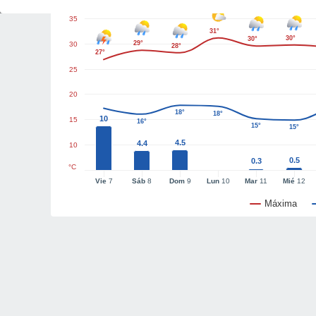
35
31°
30°
30°
29°
30
28°
27°
25
20
18°
18°
10
15
16°
15°
15°
4.5
4.4
10
0.5
0.3
°C
Vie
7
Sáb
8
Dom
9
Lun
10
Mar
11
Mié
12
Máxima