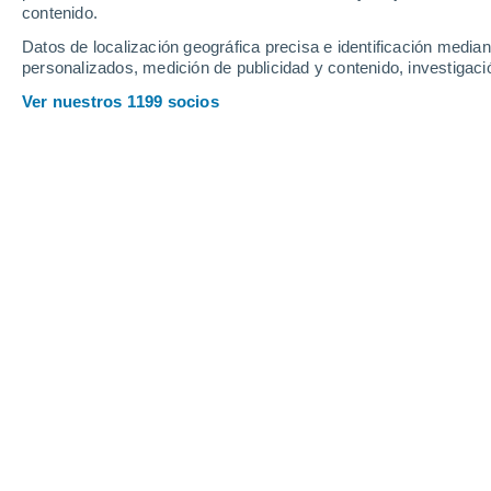
contenido.
8
-
42
km/h
7
-
36
km/h
10
7
-
40
km/h
Datos de localización geográfica precisa e identificación mediant
personalizados, medición de publicidad y contenido, investigació
Tiempo en Ejido hoy
, 7 de agosto
Ver nuestros 1199 socios
Lluvia débil
30%
18°
07:00
0.5 mm
Sensación T.
18°
Lluvia débil
30%
20°
08:00
0.2 mm
Sensación T.
20°
Lluvia débil
30%
22°
09:00
0.3 mm
Sensación T.
22°
Tormenta
50%
27°
11:00
1.1 mm
Sensación T.
27°
Tormenta
80%
25°
14:00
2.5 mm
Sensación T.
26°