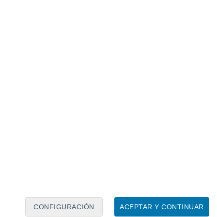
Calendario lunar
Lun
Mar
Mié
Jue
Vie
Sáb
Dom
7
8
9
10
11
12
13
14
15
16
17
18
19
20
CONFIGURACIÓN
ACEPTAR Y CONTINUAR
40