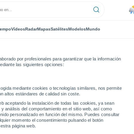
iempo
Vídeos
Radar
Mapas
Satélites
Modelos
Mundo
borado por profesionales para garantizar que la información
ediante las siguientes opciones:
ecogida mediante cookies o tecnologías similares, nos permite
on altos estándares de calidad sin coste.
eb aceptando la instalación de todas las cookies, ya sean
 y análisis del comportamiento en el sitio web, así como
...
ntenido personalizado en función del mismo. Puedes consultar
alquier momento el consentimiento pulsando el botón
Por hora
uestra página web.
Riesgo de tormentas en las
próximas horas