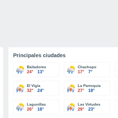
Principales ciudades
Bailadores
Chachopo
24°
13°
17°
7°
El Vigia
La Parroquia
32°
24°
27°
18°
Lagunillas
Las Virtudes
26°
16°
29°
23°