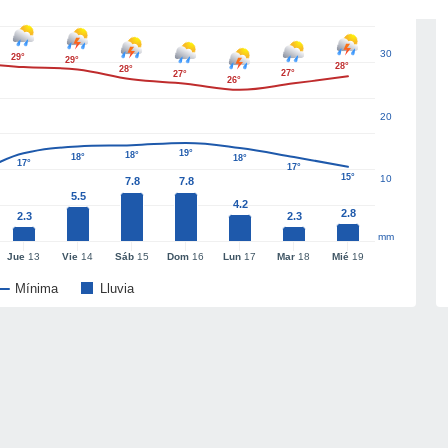
30
29°
29°
28°
28°
27°
27°
26°
20
19°
18°
18°
18°
17°
17°
15°
10
7.8
7.8
5.5
4.2
2.8
2.3
2.3
mm
Jue
13
Vie
14
Sáb
15
Dom
16
Lun
17
Mar
18
Mié
19
Mínima
Lluvia