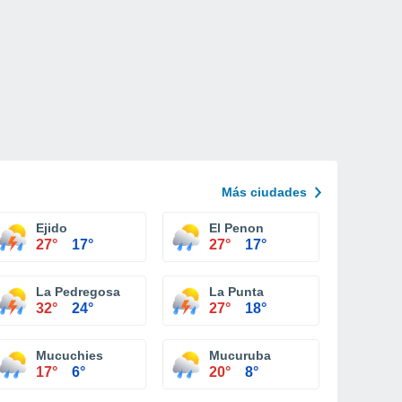
Más ciudades
Ejido
El Penon
27°
17°
27°
17°
La Pedregosa
La Punta
32°
24°
27°
18°
Mucuchies
Mucuruba
17°
6°
20°
8°