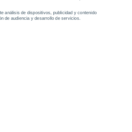
-
51
km/h
9
-
45
km/h
8
-
42
km/h
8
-
42
km/h
e análisis de dispositivos, publicidad y contenido
n de audiencia y desarrollo de servicios.
Noreste
0 Bajo
1
-
14 km/h
FPS:
no
Noroeste
1 Bajo
0
-
17 km/h
FPS:
no
Suroeste
2 Bajo
2
-
20 km/h
FPS:
no
Suroeste
8 ¡Muy Alto!
6
-
34 km/h
FPS:
25-50
Suroeste
10 ¡Muy Alto!
6
-
35 km/h
FPS:
25-50