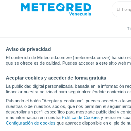
T
Aviso de privacidad
El contenido de Meteored.com.ve (meteored.com.ve) ha sido ela
que se ofrece es de calidad. Puedes acceder a este sitio web m
Aceptar cookies y acceder de forma gratuita
Inicio
Estado de Mérida
Ejido
La publicidad digital personalizada, basada en la información r
financiar nuestra actividad para seguir ofreciéndote contenido c
Tiempo en Ejido
Pulsando el botón "Aceptar y continuar", puedes acceder a la w
nuestras o de nuestros socios, que nos permiten el seguimiento
07:17
Viernes
desarrollar un perfil específico para mostrarte publicidad y co
más información en nuestra
Política de Cookies
y retirar en cu
Configuración de cookies
que aparece disponible en el pie de n
Lluvia débil