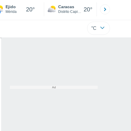
Ejido
Caracas
Tucacas
20°
20°
Mérida
Distrito Capital
Falcón
°C