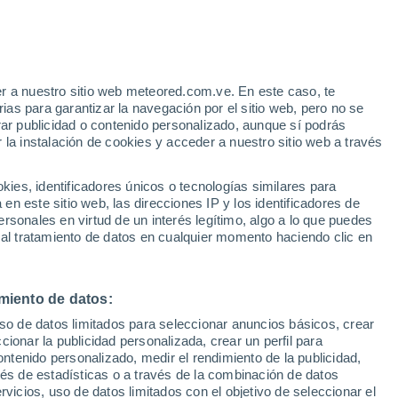
r a nuestro sitio web meteored.com.ve. En este caso, te
as para garantizar la navegación por el sitio web, pero no se
rar publicidad o contenido personalizado, aunque sí podrás
 la instalación de cookies y acceder a nuestro sitio web a través
uvia
Satélites
Modelos
es, identificadores únicos o tecnologías similares para
n este sitio web, las direcciones IP y los identificadores de
rsonales en virtud de un interés legítimo, algo a lo que puedes
 al tratamiento de datos en cualquier momento haciendo clic en
Lunes
Martes
Miércoles
Jueves
10 Ago
11 Ago
12 Ago
13 Ago
miento de datos:
uso de datos limitados para seleccionar anuncios básicos, crear
70%
60%
90%
ccionar la publicidad personalizada, crear un perfil para
0.3 mm
0.5 mm
2.3 mm
ontenido personalizado, medir el rendimiento de la publicidad,
31°
/
18°
30°
/
15°
30°
/
15°
29°
/
17°
vés de estadísticas o a través de la combinación de datos
rvicios, uso de datos limitados con el objetivo de seleccionar el