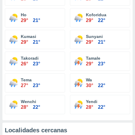
Ho
Koforidua
29°
21°
29°
22°
Kumasi
Sunyani
29°
21°
29°
21°
Takoradi
Tamale
26°
23°
29°
23°
Tema
Wa
27°
23°
30°
22°
Wenchi
Yendi
28°
22°
28°
22°
Localidades cercanas