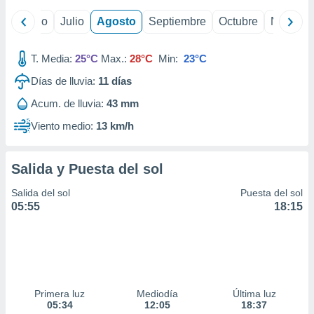
ados con el
 seleccionar
yo
Junio
Julio
Agosto
Septiembre
Octubre
Noviemb
o.
calización
T. Media:
25°C
Max.:
28°C
Min:
23°C
precisa e
ión mediante
Días de lluvia:
11
días
, publicidad
Acum. de lluvia:
43 mm
Viento medio:
13 km/h
dos,
 publicidad
,
Salida y Puesta del sol
ón de
 desarrollo
Salida del sol
Puesta del sol
s.
05:55
18:15
tros 1199
ios
Primera luz
Mediodía
Última luz
05:34
12:05
18:37