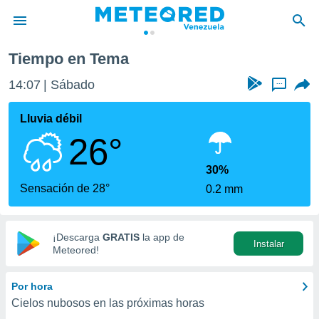
Tiempo en Tema
privacidad
14:07
Sábado
...
o de
om.ve
com.ve) ha
Lluvia débil
ado por
26°
es para
ue la
 que se
30%
e calidad.
Sensación de 28°
0.2 mm
eder a este
ediante las
opciones:
¡Descarga
GRATIS
la app de
Instalar
ookies y
Meteored!
e forma
Por hora
d digital
Cielos nubosos en las próximas horas
ada, basada