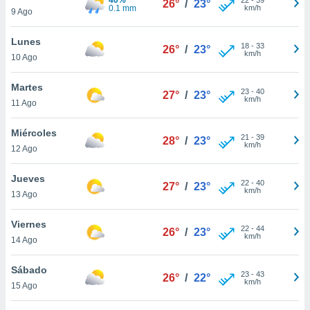
26°
/
23°
ublicidad y
0.1 mm
km/h
9 Ago
do en
Lunes
 mismo.
18
-
33
26°
/
23°
km/h
sultar más
10 Ago
 en nuestra
 Cookies
y
Martes
23
-
40
27°
/
23°
ualquier
km/h
11 Ago
ento
Miércoles
 botón
21
-
39
28°
/
23°
km/h
12 Ago
ación de
kies
 disponible
Jueves
22
-
40
27°
/
23°
e nuestra
km/h
13 Ago
.
Viernes
IVAMENTE,
22
-
44
26°
/
23°
km/h
14 Ago
as
Sábado
23
-
43
26°
/
22°
 a cookies
km/h
15 Ago
 no aceptar