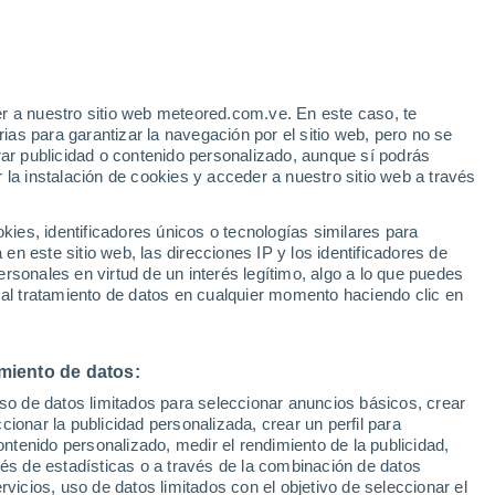
e
r a nuestro sitio web meteored.com.ve. En este caso, te
:
45%
as para garantizar la navegación por el sitio web, pero no se
rar publicidad o contenido personalizado, aunque sí podrás
 la instalación de cookies y acceder a nuestro sitio web a través
via
Satélites
Modelos
es, identificadores únicos o tecnologías similares para
n este sitio web, las direcciones IP y los identificadores de
rsonales en virtud de un interés legítimo, algo a lo que puedes
 al tratamiento de datos en cualquier momento haciendo clic en
omingo
Lunes
Martes
Miércoles
9 Ago
10 Ago
11 Ago
12 Ago
miento de datos:
uso de datos limitados para seleccionar anuncios básicos, crear
90%
80%
90%
80%
ccionar la publicidad personalizada, crear un perfil para
3.2 mm
1.2 mm
1.8 mm
1 mm
ontenido personalizado, medir el rendimiento de la publicidad,
29°
/
23°
30°
/
23°
30°
/
23°
30°
/
23°
vés de estadísticas o a través de la combinación de datos
rvicios, uso de datos limitados con el objetivo de seleccionar el