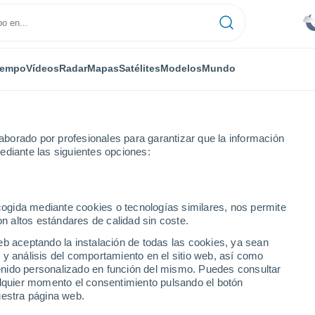
iempo
Vídeos
Radar
Mapas
Satélites
Modelos
Mundo
borado por profesionales para garantizar que la información
ediante las siguientes opciones:
ecogida mediante cookies o tecnologías similares, nos permite
on altos estándares de calidad sin coste.
eb aceptando la instalación de todas las cookies, ya sean
 y análisis del comportamiento en el sitio web, así como
...
ntenido personalizado en función del mismo. Puedes consultar
alquier momento el consentimiento pulsando el botón
Por hora
uestra página web.
Cielos nubosos en las próximas
horas