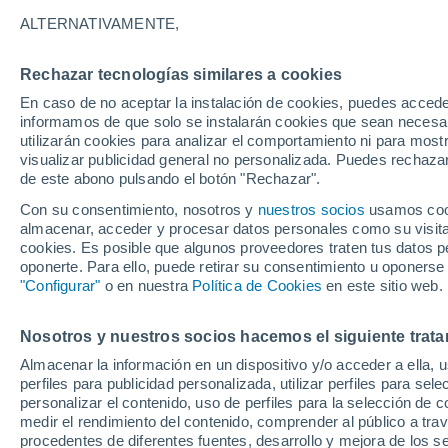
25°
ALTERNATIVAMENTE,
Rechazar tecnologías similares a cookies
Menguant
En caso de no aceptar la instalación de cookies, puedes accede
Iluminada
Sensación de 25°
informamos de que solo se instalarán cookies que sean necesari
utilizarán cookies para analizar el comportamiento ni para most
visualizar publicidad general no personalizada. Puedes rechazar
de este abono pulsando el botón "Rechazar".
Tiempo 1 - 7 días
Mapa de nubosidad
Radar de llu
Con su consentimiento, nosotros y
nuestros socios
usamos cooki
almacenar, acceder y procesar datos personales como su visita e
cookies. Es posible que algunos proveedores traten tus datos pe
oponerte. Para ello, puede retirar su consentimiento u oponerse
Mañana
Sábado
D
Hoy
"Configurar"
o en nuestra
Política de Cookies
en este sitio web.
7 Ago
8 Ago
6 Ago
Nosotros y nuestros socios hacemos el siguiente trata
Almacenar la información en un dispositivo y/o acceder a ella, 
80%
80%
90%
perfiles para publicidad personalizada, utilizar perfiles para sele
2.6 mm
6.8 mm
10 mm
personalizar el contenido, uso de perfiles para la selección de c
31°
/
23°
30°
/
23°
30°
/
23°
medir el rendimiento del contenido, comprender al público a tra
procedentes de diferentes fuentes, desarrollo y mejora de los se