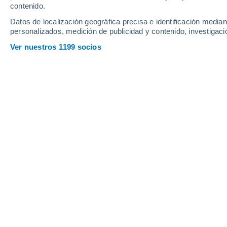
contenido.
16
-
31
km/h
15
-
31
km/h
15
18
-
34
km/h
Datos de localización geográfica precisa e identificación mediant
personalizados, medición de publicidad y contenido, investigació
Tiempo en Akuse hoy
, 6 de agosto
Ver nuestros 1199 socios
Parcialmente 
27°
17:00
Sensación T.
29
Parcialmente 
26°
18:00
Sensación T.
28
Parcialmente 
25°
19:00
Sensación T.
26
Parcialmente 
25°
20:00
Sensación T.
25
Nubes altas
24°
21:00
Sensación T.
24