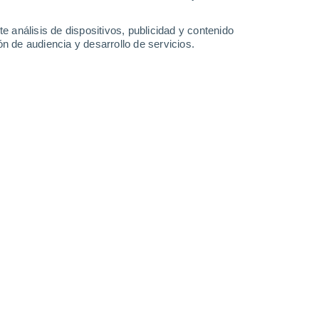
-
32
km/h
13
-
29
km/h
12
-
25
km/h
13
-
29
km/h
e análisis de dispositivos, publicidad y contenido
n de audiencia y desarrollo de servicios.
nuboso
Sur
1 Bajo
°
18
-
33 km/h
FPS:
no
nuboso
Sur
0 Bajo
°
16
-
33 km/h
FPS:
no
nuboso
Sur
0 Bajo
°
14
-
29 km/h
FPS:
no
nuboso
Sur
0 Bajo
°
11
-
25 km/h
FPS:
no
Sur
0 Bajo
°
10
-
20 km/h
FPS:
no