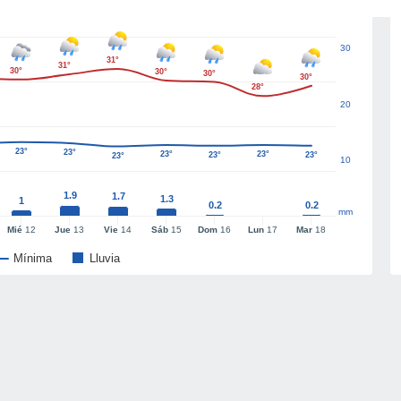
30
31°
31°
30°
30°
30°
30°
28°
20
23°
23°
23°
23°
23°
23°
23°
10
1.9
1.7
1.3
1
0.2
0.2
mm
Mié
12
Jue
13
Vie
14
Sáb
15
Dom
16
Lun
17
Mar
18
Mínima
Lluvia