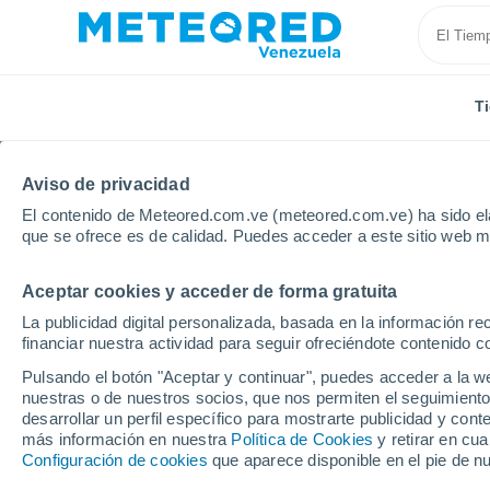
T
Aviso de privacidad
El contenido de Meteored.com.ve (meteored.com.ve) ha sido ela
que se ofrece es de calidad. Puedes acceder a este sitio web m
Aceptar cookies y acceder de forma gratuita
Inicio
Ghana
Akuse
La publicidad digital personalizada, basada en la información r
financiar nuestra actividad para seguir ofreciéndote contenido c
Tiempo en Akuse
Pulsando el botón "Aceptar y continuar", puedes acceder a la w
nuestras o de nuestros socios, que nos permiten el seguimiento
20:07
Jueves
desarrollar un perfil específico para mostrarte publicidad y co
más información en nuestra
Política de Cookies
y retirar en cu
Configuración de cookies
que aparece disponible en el pie de n
Parcialmente nuboso