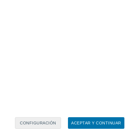
Calendario lunar
Lun
Mar
Mié
Jue
Vie
Sáb
Dom
6
7
8
9
10
11
12
13
14
15
16
17
18
19
CONFIGURACIÓN
ACEPTAR Y CONTINUAR
40