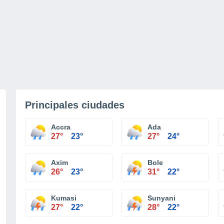
Principales ciudades
Accra
Ada
27°
23°
27°
24°
Axim
Bole
26°
23°
31°
22°
Kumasi
Sunyani
27°
22°
28°
22°