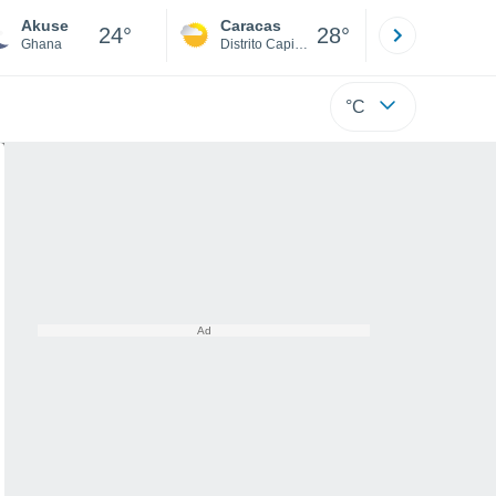
Akuse
Caracas
Tucacas
24°
28°
Ghana
Distrito Capital
Falcón
°C