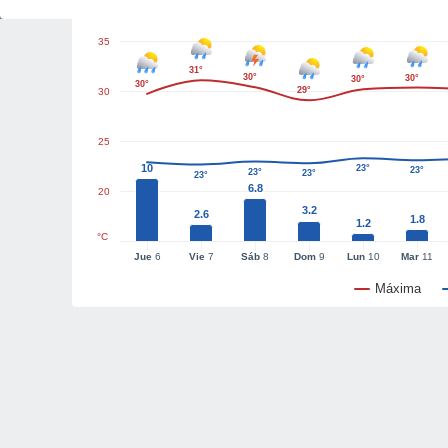
35
31°
30°
30°
30°
30°
29°
30
25
10
23°
23°
23°
23°
23°
6.8
20
3.2
2.6
1.8
1.2
°C
Jue
6
Vie
7
Sáb
8
Dom
9
Lun
10
Mar
11
Máxima