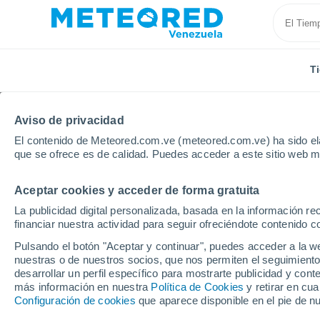
T
Aviso de privacidad
El contenido de Meteored.com.ve (meteored.com.ve) ha sido ela
que se ofrece es de calidad. Puedes acceder a este sitio web m
Aceptar cookies y acceder de forma gratuita
Inicio
Ghana
Bole
La publicidad digital personalizada, basada en la información r
financiar nuestra actividad para seguir ofreciéndote contenido c
Tiempo en Bole
Pulsando el botón "Aceptar y continuar", puedes acceder a la w
nuestras o de nuestros socios, que nos permiten el seguimiento
11:19
Viernes
desarrollar un perfil específico para mostrarte publicidad y co
más información en nuestra
Política de Cookies
y retirar en cu
Configuración de cookies
que aparece disponible en el pie de n
Lluvia débil