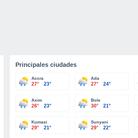
Principales ciudades
Accra
Ada
27°
23°
27°
24°
Axim
Bole
26°
23°
30°
21°
Kumasi
Sunyani
29°
21°
29°
22°