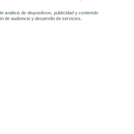
-
31
km/h
11
-
29
km/h
10
-
29
km/h
9
-
28
km/h
e análisis de dispositivos, publicidad y contenido
n de audiencia y desarrollo de servicios.
Suroeste
8 ¡Muy Alto!
10
-
25 km/h
FPS:
25-50
Suroeste
9 ¡Muy Alto!
10
-
25 km/h
FPS:
25-50
Suroeste
5 Medio
9
-
25 km/h
FPS:
6-10
Suroeste
4 Medio
8
-
22 km/h
FPS:
6-10
Suroeste
4 Medio
7
-
20 km/h
FPS:
6-10