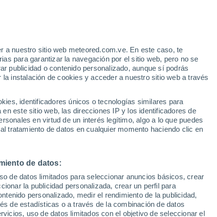
r a nuestro sitio web meteored.com.ve. En este caso, te
as para garantizar la navegación por el sitio web, pero no se
rar publicidad o contenido personalizado, aunque sí podrás
 la instalación de cookies y acceder a nuestro sitio web a través
atélites
Modelos
es, identificadores únicos o tecnologías similares para
n este sitio web, las direcciones IP y los identificadores de
rsonales en virtud de un interés legítimo, algo a lo que puedes
 al tratamiento de datos en cualquier momento haciendo clic en
Lunes
Martes
Miércoles
Jueves
10 Ago
11 Ago
12 Ago
13 Ago
miento de datos:
uso de datos limitados para seleccionar anuncios básicos, crear
90%
80%
90%
90%
ccionar la publicidad personalizada, crear un perfil para
1.7 mm
0.2 mm
3.3 mm
6.5 mm
ontenido personalizado, medir el rendimiento de la publicidad,
28°
/
22°
29°
/
21°
30°
/
21°
28°
/
21°
vés de estadísticas o a través de la combinación de datos
rvicios, uso de datos limitados con el objetivo de seleccionar el