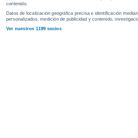
contenido.
15
-
32
km/h
9
-
22
km/h
15
12
-
26
km/h
Datos de localización geográfica precisa e identificación mediant
personalizados, medición de publicidad y contenido, investigació
Tiempo en Bole hoy
, 7 de agosto
Ver nuestros 1199 socios
Lluvia débil
40%
28°
11:00
0.3 mm
Sensación T.
30°
Lluvia débil
40%
29°
12:00
0.2 mm
Sensación T.
32°
Cubierto
29°
13:00
Sensación T.
33°
Cubierto
29°
14:00
Sensación T.
33°
Lluvia débil
30%
28°
15:00
0.2 mm
Sensación T.
31°