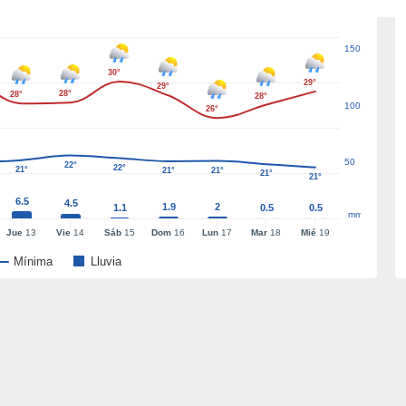
150
30°
29°
29°
28°
28°
28°
100
26°
50
22°
22°
21°
21°
21°
21°
21°
6.5
4.5
1.9
2
1.1
0.5
0.5
mm
Jue
13
Vie
14
Sáb
15
Dom
16
Lun
17
Mar
18
Mié
19
Mínima
Lluvia