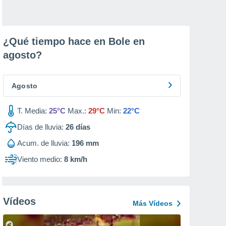
¿Qué tiempo hace en Bole en
agosto
?
Agosto
T. Media:
25°C
Max.:
29°C
Min:
22°C
Días de lluvia:
26
días
Acum. de lluvia:
196 mm
Viento medio:
8 km/h
Vídeos
Más Vídeos