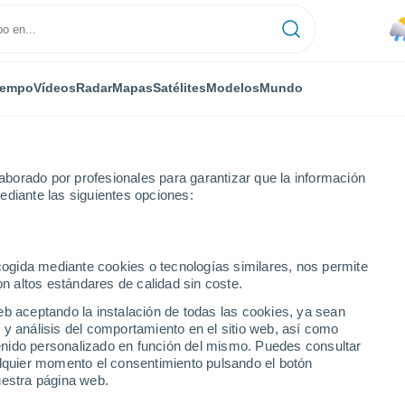
iempo
Vídeos
Radar
Mapas
Satélites
Modelos
Mundo
borado por profesionales para garantizar que la información
ediante las siguientes opciones:
ecogida mediante cookies o tecnologías similares, nos permite
on altos estándares de calidad sin coste.
eb aceptando la instalación de todas las cookies, ya sean
 y análisis del comportamiento en el sitio web, así como
...
ntenido personalizado en función del mismo. Puedes consultar
alquier momento el consentimiento pulsando el botón
Por hora
uestra página web.
Lluvias débiles en las próximas
horas