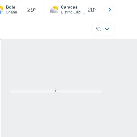
Bole
Caracas
Tucacas
29°
20°
Ghana
Distrito Capital
Falcón
°C