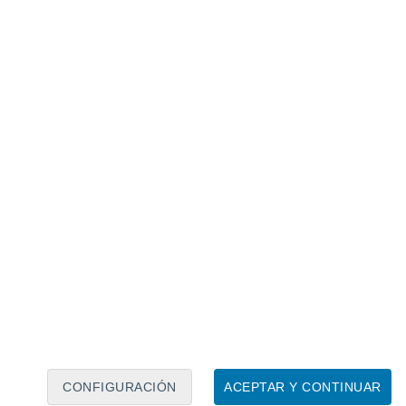
Calendario lunar
Lun
Mar
Mié
Jue
Vie
Sáb
Dom
7
8
9
10
11
12
13
14
15
16
17
18
19
20
CONFIGURACIÓN
ACEPTAR Y CONTINUAR
200