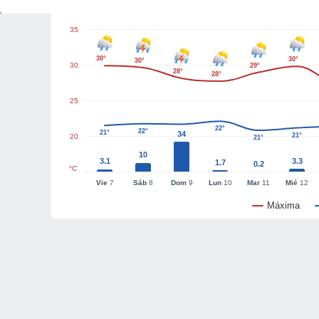
35
30°
30°
30°
30
29°
28°
28°
25
22°
22°
21°
34
21°
20
21°
10
3.1
3.3
1.7
0.2
°C
Vie
7
Sáb
8
Dom
9
Lun
10
Mar
11
Mié
12
Máxima