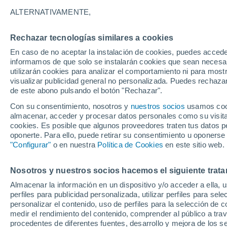
28°
ALTERNATIVAMENTE,
Rechazar tecnologías similares a cookies
40%
En caso de no aceptar la instalación de cookies, puedes accede
Sensación de 30°
0.3 mm
informamos de que solo se instalarán cookies que sean necesari
utilizarán cookies para analizar el comportamiento ni para most
visualizar publicidad general no personalizada. Puedes rechazar
de este abono pulsando el botón "Rechazar".
Tiempo 1 - 7 días
Mapa de lluvia
Radar de lluvia
S
Con su consentimiento, nosotros y
nuestros socios
usamos cooki
almacenar, acceder y procesar datos personales como su visita e
cookies. Es posible que algunos proveedores traten tus datos pe
oponerte. Para ello, puede retirar su consentimiento u oponerse
Mañana
Domingo
Hoy
"Configurar"
o en nuestra
Política de Cookies
en este sitio web.
8 Ago
9 Ago
7 Ago
Nosotros y nuestros socios hacemos el siguiente trata
Almacenar la información en un dispositivo y/o acceder a ella, 
80%
90%
70%
perfiles para publicidad personalizada, utilizar perfiles para sele
10 mm
34 mm
3.1 mm
personalizar el contenido, uso de perfiles para la selección de c
30°
/
22°
28°
/
22°
30°
/
21°
medir el rendimiento del contenido, comprender al público a tra
procedentes de diferentes fuentes, desarrollo y mejora de los se