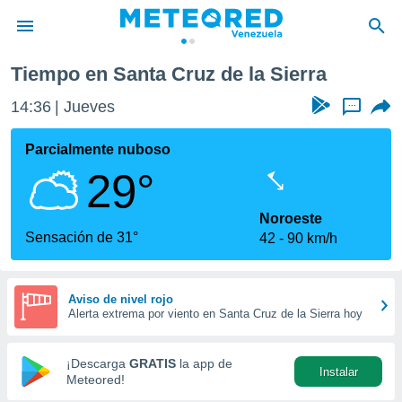
a Sierra
Tiempo en Santa Cruz de la Sierra
privacidad
14:36
Jueves
...
o de
om.ve
com.ve) ha
Parcialmente nuboso
ado por
29°
es para
ue la
 que se
Noroeste
e calidad.
Sensación de 31°
42
90 km/h
eder a este
ediante las
opciones:
Aviso de nivel rojo
Alerta extrema por viento en Santa Cruz de la Sierra hoy
ookies y
e forma
¡Descarga
GRATIS
la app de
Instalar
d digital
Meteored!
ada, basada