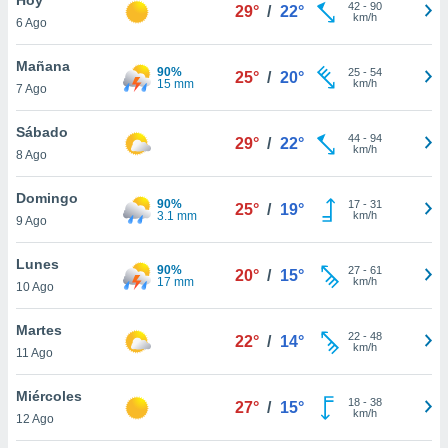
ublicidad y
42
-
90
29°
/
22°
km/h
6 Ago
do en
 mismo.
Mañana
90%
25
-
54
25°
/
20°
sultar más
15 mm
km/h
7 Ago
 en nuestra
 Cookies
y
Sábado
44
-
94
ualquier
29°
/
22°
km/h
8 Ago
ento
 botón
Domingo
90%
17
-
31
25°
/
19°
ación de
3.1 mm
km/h
9 Ago
kies
 disponible
Lunes
90%
27
-
61
e nuestra
20°
/
15°
17 mm
km/h
10 Ago
.
Martes
IVAMENTE,
22
-
48
22°
/
14°
km/h
11 Ago
as
Miércoles
18
-
38
27°
/
15°
 a cookies
km/h
12 Ago
 no aceptar