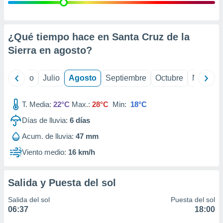
ados con el
 seleccionar
o.
calización
¿Qué tiempo hace en Santa Cruz de la
precisa e
Sierra en
agosto
?
ión mediante
, publicidad
yo
Junio
Julio
Agosto
Septiembre
Octubre
Noviemb
dos,
 publicidad
T. Media:
22°C
Max.:
28°C
Min:
18°C
,
Días de lluvia:
6
días
ón de
 desarrollo
Acum. de lluvia:
47 mm
s.
Viento medio:
16 km/h
tros 1199
ios
Salida y Puesta del sol
Salida del sol
Puesta del sol
06:37
18:00