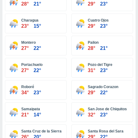
ón de
28°
21°
29°
23°
uedes
uestro sitio
ed.com.ve.
Charagua
Cuatro Ojos
o, te
23°
15°
29°
23°
 de que
talarán
e sean
Montero
Pailon
27°
22°
28°
21°
para
a
por el sitio
Portachuelo
Pozo del Tigre
o se
27°
22°
31°
23°
cookies para
nto ni para
Roboré
Sagrado Corazon
licidad o
34°
23°
29°
22°
ado, aunque
sualizar
Samaipata
San Jose de Chiquitos
general no
21°
14°
32°
23°
ada. Puedes
 instalación
y acceder a
Santa Cruz de la Sierra
Santa Rosa del Sara
io web a
26°
20°
29°
22°