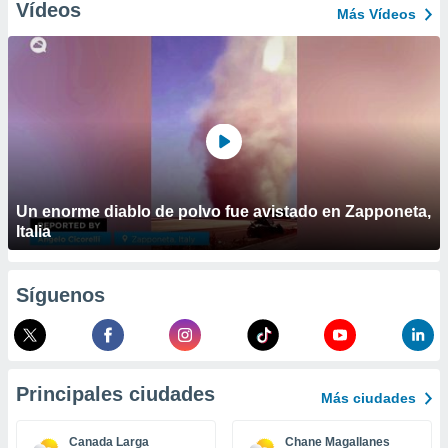
ublicidad y
Vídeos
Más Vídeos
do en
 mismo.
sultar más
 en nuestra
 Cookies
y
ualquier
ento
 botón
Un enorme diablo de polvo fue avistado en Zapponeta,
ación de
Italia
kies
 disponible
e nuestra
.
Síguenos
IVAMENTE,
as
Principales ciudades
Más ciudades
 a cookies
 no aceptar
Canada Larga
Chane Magallanes