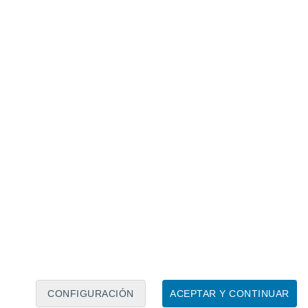
Calendario lunar
Lun
Mar
Mié
Jue
Vie
Sáb
Dom
7
8
9
10
11
12
13
14
15
16
17
18
19
20
CONFIGURACIÓN
ACEPTAR Y CONTINUAR