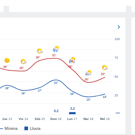
100
31°
30°
75
26°
26°
25°
22°
50
20°
21°
18°
17°
16°
16°
25
14°
13°
3.2
0.2
mm
Jue
13
Vie
14
Sáb
15
Dom
16
Lun
17
Mar
18
Mié
19
Mínima
Lluvia