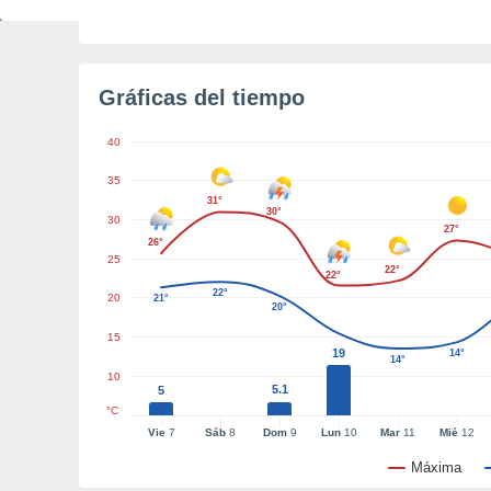
Tiempo para el amanecer
3h 19m
Gráficas del tiempo
40
35
31°
30°
30
27°
26°
25
22°
22°
22°
20
21°
20°
15
19
14°
14°
10
5.1
5
°C
Vie
7
Sáb
8
Dom
9
Lun
10
Mar
11
Mié
12
Máxima