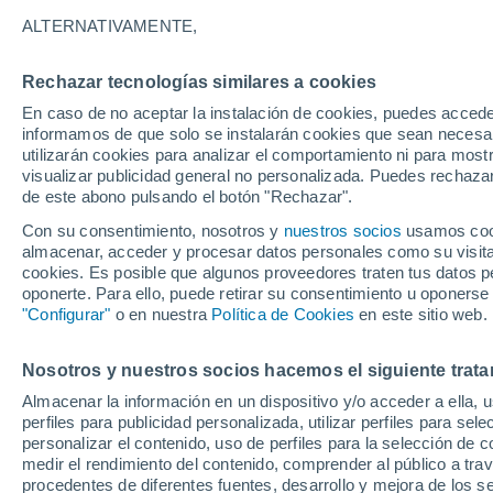
24°
ALTERNATIVAMENTE,
Rechazar tecnologías similares a cookies
Menguant
En caso de no aceptar la instalación de cookies, puedes accede
Iluminada
Sensación de 24°
informamos de que solo se instalarán cookies que sean necesari
utilizarán cookies para analizar el comportamiento ni para most
visualizar publicidad general no personalizada. Puedes rechazar
de este abono pulsando el botón "Rechazar".
Tiempo 1 - 7 días
Mapa de lluvia
Radar de lluvia
S
Con su consentimiento, nosotros y
nuestros socios
usamos cooki
almacenar, acceder y procesar datos personales como su visita e
cookies. Es posible que algunos proveedores traten tus datos pe
oponerte. Para ello, puede retirar su consentimiento u oponerse
Mañana
Domingo
Hoy
"Configurar"
o en nuestra
Política de Cookies
en este sitio web.
8 Ago
9 Ago
7 Ago
Nosotros y nuestros socios hacemos el siguiente trata
Almacenar la información en un dispositivo y/o acceder a ella, 
80%
90%
perfiles para publicidad personalizada, utilizar perfiles para sele
5.1 mm
5 mm
personalizar el contenido, uso de perfiles para la selección de c
31°
/
22°
30°
/
20°
26°
/
21°
medir el rendimiento del contenido, comprender al público a tra
procedentes de diferentes fuentes, desarrollo y mejora de los se