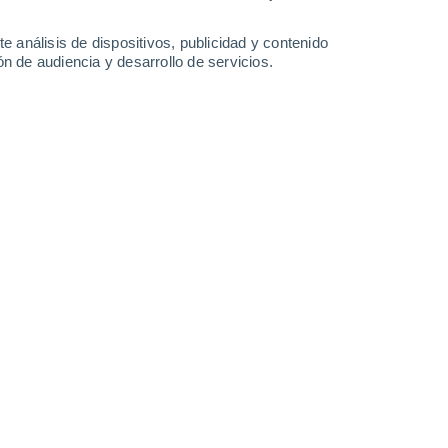
-
70
km/h
27
-
52
km/h
16
-
29
km/h
25
-
51
km/h
e análisis de dispositivos, publicidad y contenido
n de audiencia y desarrollo de servicios.
Oeste
0 Bajo
11
-
22 km/h
FPS:
no
Noroeste
0 Bajo
14
-
24 km/h
FPS:
no
Oeste
0 Bajo
9
-
25 km/h
FPS:
no
Sur
0 Bajo
14
-
29 km/h
FPS:
no
Sur
0 Bajo
14
-
30 km/h
FPS:
no