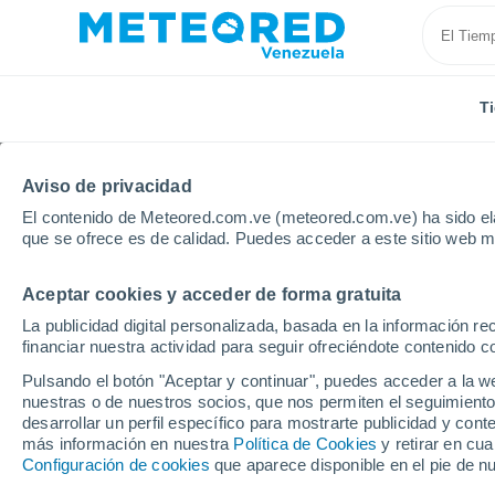
T
Aviso de privacidad
El contenido de Meteored.com.ve (meteored.com.ve) ha sido ela
que se ofrece es de calidad. Puedes acceder a este sitio web m
Aceptar cookies y acceder de forma gratuita
Inicio
Bolivia
Departamento de Santa Cruz
Mon
La publicidad digital personalizada, basada en la información r
financiar nuestra actividad para seguir ofreciéndote contenido c
Tiempo en Montero
Pulsando el botón "Aceptar y continuar", puedes acceder a la w
nuestras o de nuestros socios, que nos permiten el seguimiento
02:54
Viernes
desarrollar un perfil específico para mostrarte publicidad y co
más información en nuestra
Política de Cookies
y retirar en cu
Configuración de cookies
que aparece disponible en el pie de n
Nubes y claros