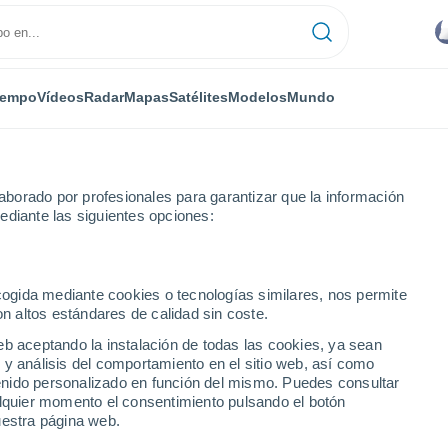
iempo
Vídeos
Radar
Mapas
Satélites
Modelos
Mundo
borado por profesionales para garantizar que la información
ediante las siguientes opciones:
tero
ecogida mediante cookies o tecnologías similares, nos permite
on altos estándares de calidad sin coste.
eb aceptando la instalación de todas las cookies, ya sean
 y análisis del comportamiento en el sitio web, así como
...
ntenido personalizado en función del mismo. Puedes consultar
alquier momento el consentimiento pulsando el botón
Por hora
uestra página web.
Lluvias débiles en las próximas
horas