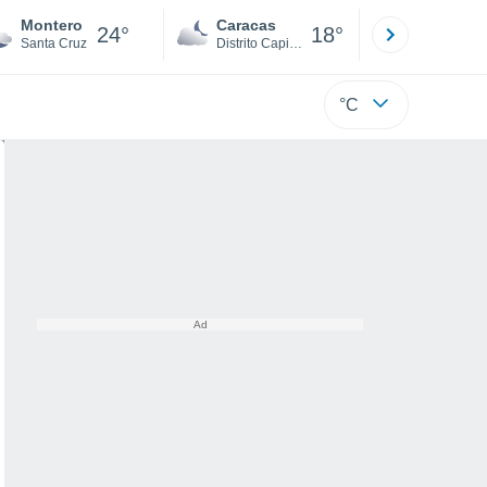
Montero
Caracas
Tucacas
24°
18°
Santa Cruz
Distrito Capital
Falcón
°C