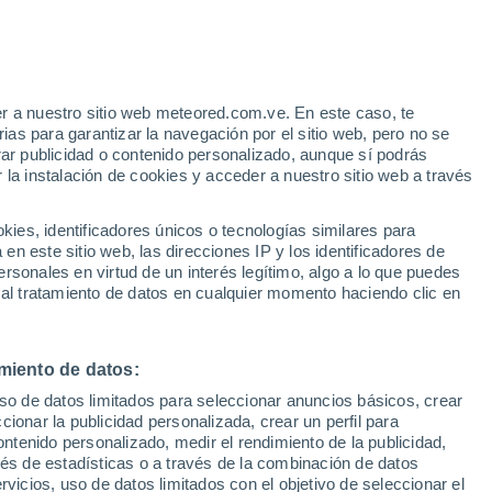
e
r a nuestro sitio web meteored.com.ve. En este caso, te
:
32%
as para garantizar la navegación por el sitio web, pero no se
rar publicidad o contenido personalizado, aunque sí podrás
 la instalación de cookies y acceder a nuestro sitio web a través
atélites
Modelos
es, identificadores únicos o tecnologías similares para
n este sitio web, las direcciones IP y los identificadores de
rsonales en virtud de un interés legítimo, algo a lo que puedes
 al tratamiento de datos en cualquier momento haciendo clic en
Lunes
Martes
Miércoles
Jueves
10 Ago
11 Ago
12 Ago
13 Ago
miento de datos:
uso de datos limitados para seleccionar anuncios básicos, crear
90%
ccionar la publicidad personalizada, crear un perfil para
19 mm
ontenido personalizado, medir el rendimiento de la publicidad,
22°
/
15°
22°
/
14°
27°
/
14°
26°
/
18°
vés de estadísticas o a través de la combinación de datos
rvicios, uso de datos limitados con el objetivo de seleccionar el