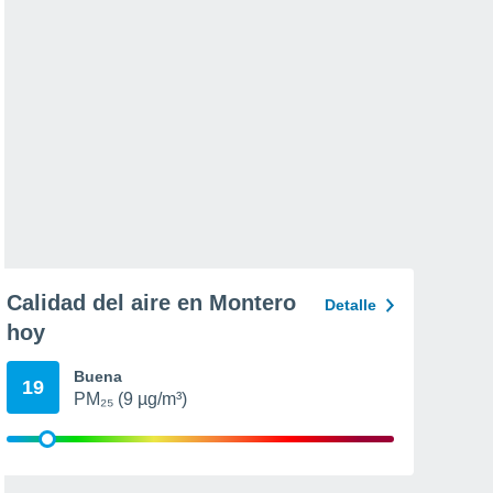
Calidad del aire en Montero
Detalle
hoy
Buena
19
PM₂₅ (9 µg/m³)