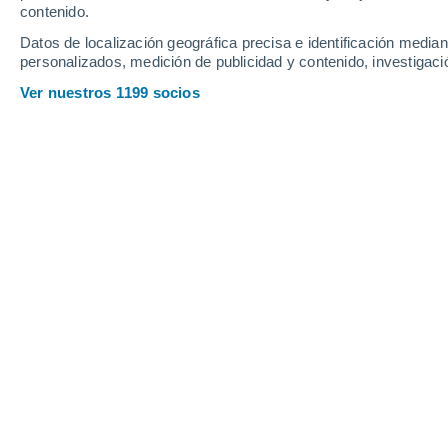
contenido.
38
-
75
km/h
18
-
43
km/h
35
17
-
34
km/h
Datos de localización geográfica precisa e identificación mediant
personalizados, medición de publicidad y contenido, investigació
Tiempo en Montero hoy
, 7 de agosto
Ver nuestros 1199 socios
Nubes y claros
24°
03:00
Sensación T.
24°
Nubes y claros
23°
04:00
Sensación T.
23°
Nubes y claros
23°
05:00
Sensación T.
23°
Lluvia débil
60%
23°
06:00
0.7 mm
Sensación T.
21°
Lluvia débil
80%
22°
08:00
3.7 mm
Sensación T.
22°