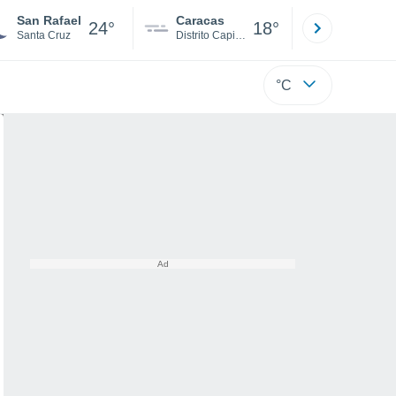
San Rafael
Caracas
Tucacas
24°
18°
Santa Cruz
Distrito Capital
Falcón
°C