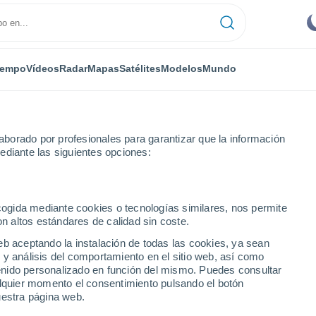
iempo
Vídeos
Radar
Mapas
Satélites
Modelos
Mundo
borado por profesionales para garantizar que la información
ediante las siguientes opciones:
Rafael
ecogida mediante cookies o tecnologías similares, nos permite
on altos estándares de calidad sin coste.
Bolivia)
eb aceptando la instalación de todas las cookies, ya sean
 y análisis del comportamiento en el sitio web, así como
...
ntenido personalizado en función del mismo. Puedes consultar
alquier momento el consentimiento pulsando el botón
Por hora
uestra página web.
Cielos despejados en las
próximas horas