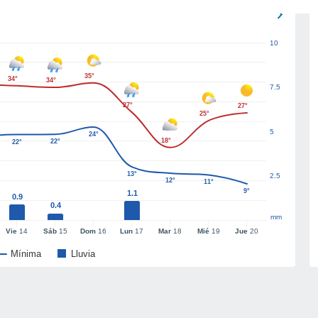
10
35°
34°
34°
7.5
27°
27°
25°
5
24°
18°
22°
22°
13°
2.5
12°
11°
9°
1.1
0.9
0.4
mm
Vie
14
Sáb
15
Dom
16
Lun
17
Mar
18
Mié
19
Jue
20
Mínima
Lluvia