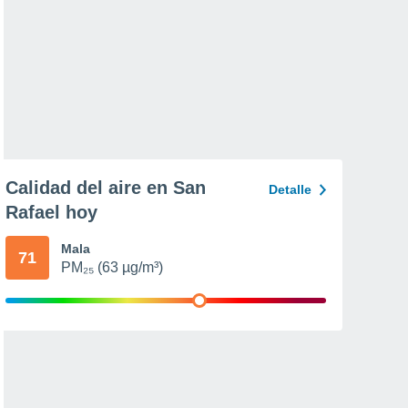
Calidad del aire en San
Detalle
Rafael hoy
Mala
71
PM₂₅ (63 µg/m³)