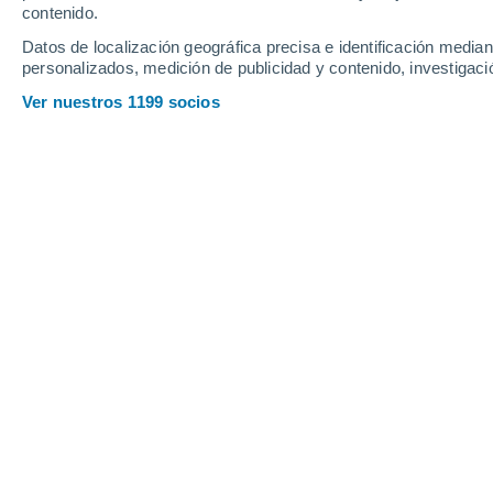
contenido.
20
-
50
km/h
18
-
43
km/h
15
29
-
65
km/h
Datos de localización geográfica precisa e identificación mediant
personalizados, medición de publicidad y contenido, investigació
Tiempo en San Rafael hoy
, 8 de agos
Ver nuestros 1199 socios
Cielo despejado
24°
04:00
Sensación T.
24°
Cielo despejado
24°
05:00
Sensación T.
24°
Cielo despejado
24°
06:00
Sensación T.
24°
Soleado
26°
08:00
Sensación T.
27°
Nubes y claros
31°
11:00
Sensación T.
33°