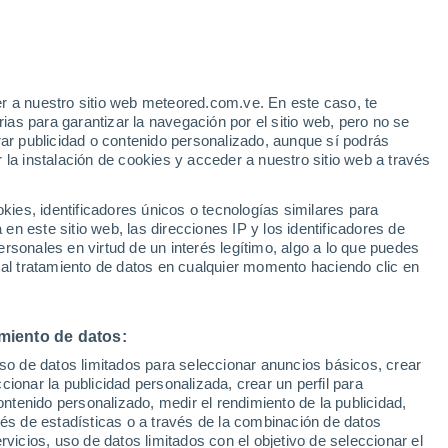
e
r a nuestro sitio web meteored.com.ve. En este caso, te
:
22%
as para garantizar la navegación por el sitio web, pero no se
rar publicidad o contenido personalizado, aunque sí podrás
 la instalación de cookies y acceder a nuestro sitio web a través
uvia
Satélites
Modelos
es, identificadores únicos o tecnologías similares para
n este sitio web, las direcciones IP y los identificadores de
rsonales en virtud de un interés legítimo, algo a lo que puedes
 al tratamiento de datos en cualquier momento haciendo clic en
Martes
Miércoles
Jueves
Viernes
11 Ago
12 Ago
13 Ago
14 Ago
miento de datos:
uso de datos limitados para seleccionar anuncios básicos, crear
50%
70%
ccionar la publicidad personalizada, crear un perfil para
0.3 mm
0.9 mm
ontenido personalizado, medir el rendimiento de la publicidad,
29°
/
14°
35°
/
17°
34°
/
21°
34°
/
22°
vés de estadísticas o a través de la combinación de datos
rvicios, uso de datos limitados con el objetivo de seleccionar el