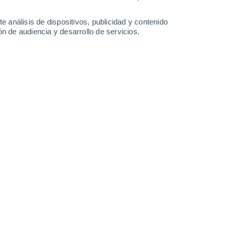
-
32
km/h
14
-
37
km/h
17
-
43
km/h
15
-
39
km/h
e análisis de dispositivos, publicidad y contenido
n de audiencia y desarrollo de servicios.
to
Noroeste
0 Bajo
17
-
35 km/h
FPS:
no
Noroeste
0 Bajo
18
-
35 km/h
FPS:
no
Noroeste
0 Bajo
18
-
37 km/h
FPS:
no
Norte
1 Bajo
17
-
40 km/h
FPS:
no
Noroeste
7 Alto
29
-
61 km/h
FPS:
15-25