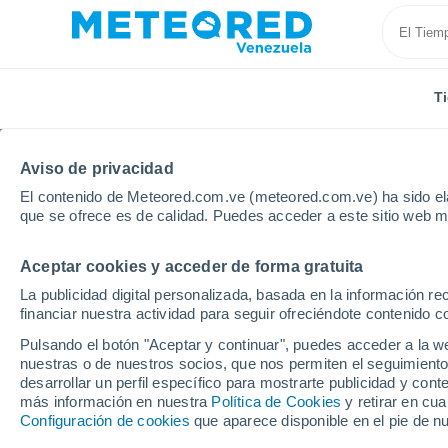
T
Aviso de privacidad
El contenido de Meteored.com.ve (meteored.com.ve) ha sido ela
que se ofrece es de calidad. Puedes acceder a este sitio web m
Aceptar cookies y acceder de forma gratuita
Inicio
Bolivia
Departamento de Santa Cruz
San 
La publicidad digital personalizada, basada en la información r
financiar nuestra actividad para seguir ofreciéndote contenido c
Tiempo en San Rafael (
Pulsando el botón "Aceptar y continuar", puedes acceder a la w
nuestras o de nuestros socios, que nos permiten el seguimiento
04:22
Sábado
desarrollar un perfil específico para mostrarte publicidad y co
más información en nuestra
Política de Cookies
y retirar en cu
Configuración de cookies
que aparece disponible en el pie de n
Cielo despejado