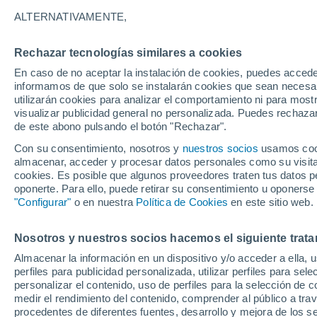
24°
ALTERNATIVAMENTE,
Rechazar tecnologías similares a cookies
Menguant
En caso de no aceptar la instalación de cookies, puedes accede
Iluminada
Sensación de 24°
informamos de que solo se instalarán cookies que sean necesari
utilizarán cookies para analizar el comportamiento ni para most
visualizar publicidad general no personalizada. Puedes rechazar
de este abono pulsando el botón "Rechazar".
Tiempo 1 - 7 días
Mapa de temperatura
Radar de ll
Con su consentimiento, nosotros y
nuestros socios
usamos cooki
almacenar, acceder y procesar datos personales como su visita e
cookies. Es posible que algunos proveedores traten tus datos pe
oponerte. Para ello, puede retirar su consentimiento u oponerse
Mañana
Lunes
Hoy
"Configurar"
o en nuestra
Política de Cookies
en este sitio web.
9 Ago
10 Ago
8 Ago
Nosotros y nuestros socios hacemos el siguiente trata
Almacenar la información en un dispositivo y/o acceder a ella, 
70%
perfiles para publicidad personalizada, utilizar perfiles para sele
2 mm
personalizar el contenido, uso de perfiles para la selección de c
33°
/
24°
28°
/
17°
34°
/
24°
medir el rendimiento del contenido, comprender al público a tra
procedentes de diferentes fuentes, desarrollo y mejora de los se