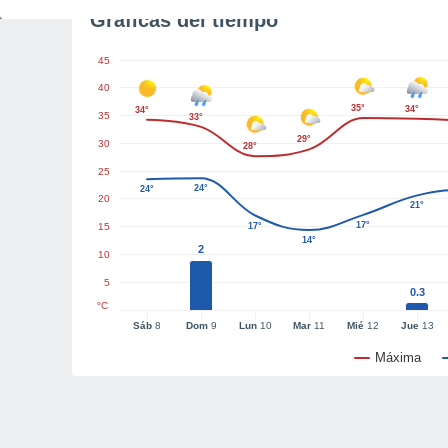
Gráficas del tiempo
45
40
35°
34°
34°
35
33°
29°
30
28°
25
24°
24°
20
21°
17°
15
17°
14°
2
10
5
0.3
°C
Sáb
8
Dom
9
Lun
10
Mar
11
Mié
12
Jue
13
Máxima