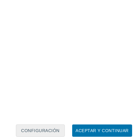
Calendario lunar
Lun
Mar
Mié
Jue
Vie
Sáb
Dom
8
9
10
11
12
13
14
15
16
17
18
19
20
21
CONFIGURACIÓN
ACEPTAR Y CONTINUAR