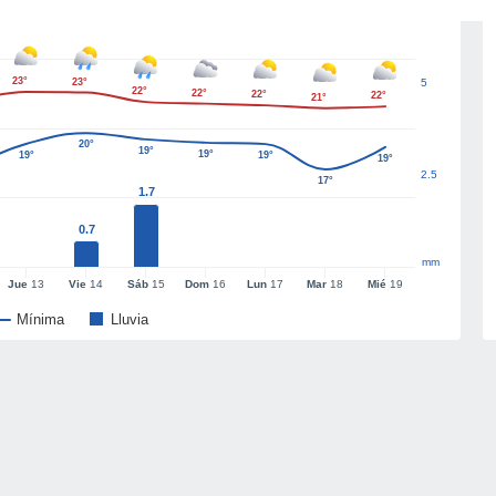
23°
23°
5
22°
22°
22°
22°
21°
20°
19°
19°
19°
19°
19°
2.5
17°
1.7
0.7
mm
Jue
13
Vie
14
Sáb
15
Dom
16
Lun
17
Mar
18
Mié
19
Mínima
Lluvia