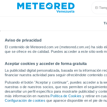
T
Aviso de privacidad
El contenido de Meteored.com.ve (meteored.com.ve) ha sido ela
que se ofrece es de calidad. Puedes acceder a este sitio web m
Aceptar cookies y acceder de forma gratuita
Inicio
España
Galicia
Provincia de Lugo
Ri
La publicidad digital personalizada, basada en la información r
financiar nuestra actividad para seguir ofreciéndote contenido c
Tiempo en Ribadeo
Pulsando el botón "Aceptar y continuar", puedes acceder a la w
nuestras o de nuestros socios, que nos permiten el seguimiento
21:39
Viernes
desarrollar un perfil específico para mostrarte publicidad y co
más información en nuestra
Política de Cookies
y retirar en cu
Configuración de cookies
que aparece disponible en el pie de n
Calima