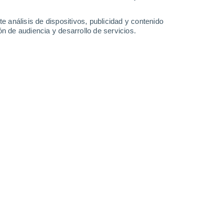
-
22
km/h
10
-
23
km/h
9
-
20
km/h
10
-
25
km/h
e análisis de dispositivos, publicidad y contenido
n de audiencia y desarrollo de servicios.
Noreste
5 Medio
14
-
28 km/h
FPS:
6-10
Noreste
3 Medio
12
-
27 km/h
FPS:
6-10
Noreste
1 Bajo
8
-
22 km/h
FPS:
no
Noreste
1 Bajo
5
-
16 km/h
FPS:
no
Norte
0 Bajo
3
-
12 km/h
FPS:
no