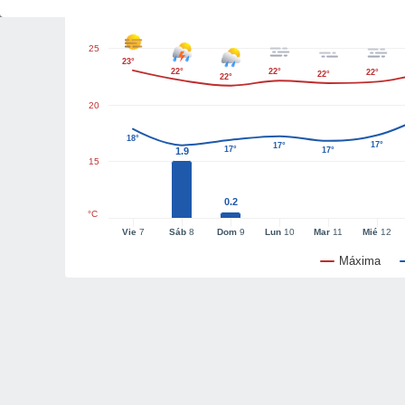
25
23°
22°
22°
22°
22°
22°
20
18°
17°
17°
17°
1.9
17°
15
0.2
°C
Vie
7
Sáb
8
Dom
9
Lun
10
Mar
11
Mié
12
Máxima