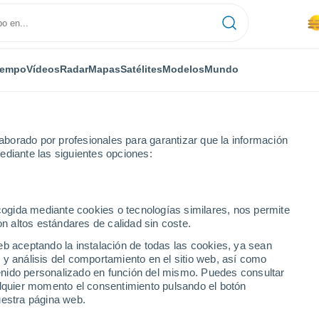
iempo
Vídeos
Radar
Mapas
Satélites
Modelos
Mundo
borado por profesionales para garantizar que la información
ediante las siguientes opciones:
badeo
ecogida mediante cookies o tecnologías similares, nos permite
on altos estándares de calidad sin coste.
eb aceptando la instalación de todas las cookies, ya sean
 y análisis del comportamiento en el sitio web, así como
...
ntenido personalizado en función del mismo. Puedes consultar
alquier momento el consentimiento pulsando el botón
Por hora
uestra página web.
Se esperan bancos de niebla en
las próximas horas