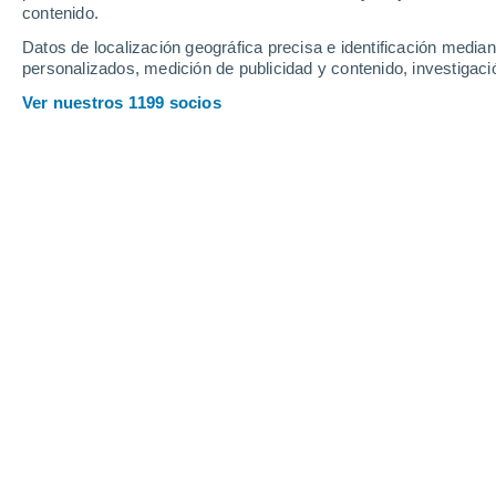
contenido.
9
-
20
km/h
10
-
23
km/h
11
17
-
30
km/h
Datos de localización geográfica precisa e identificación mediant
personalizados, medición de publicidad y contenido, investigació
Tiempo en Ribadeo hoy
, 7 de agosto
Ver nuestros 1199 socios
Nubes y claros
22°
17:00
Sensación T.
23°
Nubes y claros
22°
18:00
Sensación T.
22°
Nubes y claros
21°
19:00
Sensación T.
21°
Nubes y claros
21°
20:00
Sensación T.
21°
Calima
20°
21:00
Sensación T.
20°