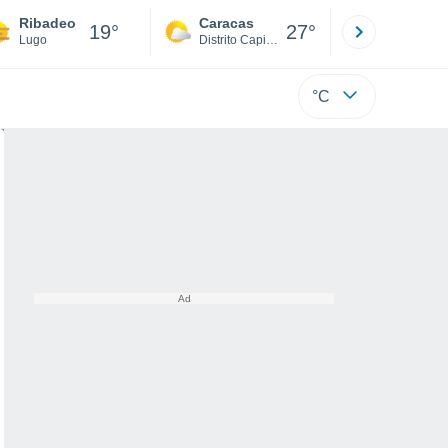
Ribadeo
Caracas
Tucacas
19°
27°
Lugo
Distrito Capital
Falcón
°C