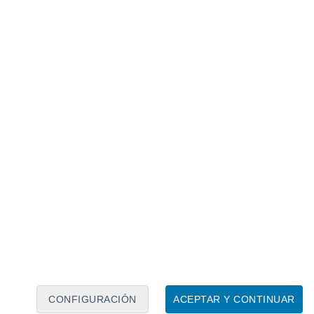
Calendario lunar
Lun
Mar
Mié
Jue
Vie
Sáb
Dom
7
8
9
10
11
12
13
14
15
16
17
18
19
20
CONFIGURACIÓN
ACEPTAR Y CONTINUAR
7.5