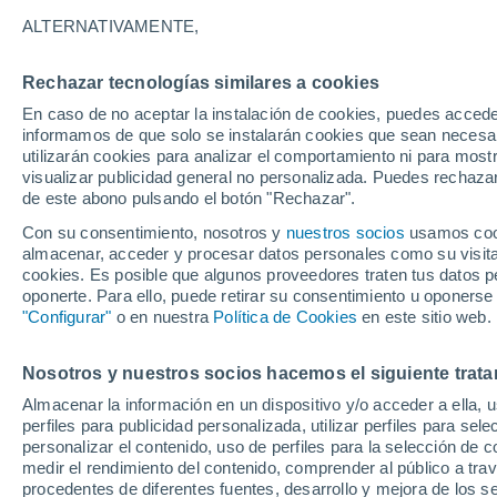
19°
ALTERNATIVAMENTE,
Rechazar tecnologías similares a cookies
Noreste
En caso de no aceptar la instalación de cookies, puedes accede
Sensación de 19°
1
-
7 km/h
informamos de que solo se instalarán cookies que sean necesari
utilizarán cookies para analizar el comportamiento ni para most
visualizar publicidad general no personalizada. Puedes rechazar
de este abono pulsando el botón "Rechazar".
Tiempo 1 - 7 días
Mapa de lluvia
Radar de lluvia
S
Con su consentimiento, nosotros y
nuestros socios
usamos cooki
almacenar, acceder y procesar datos personales como su visita e
cookies. Es posible que algunos proveedores traten tus datos pe
oponerte. Para ello, puede retirar su consentimiento u oponerse
Mañana
Domingo
Hoy
"Configurar"
o en nuestra
Política de Cookies
en este sitio web.
8 Ago
9 Ago
7 Ago
Nosotros y nuestros socios hacemos el siguiente trata
Almacenar la información en un dispositivo y/o acceder a ella, 
80%
50%
perfiles para publicidad personalizada, utilizar perfiles para sele
1.9 mm
0.2 mm
personalizar el contenido, uso de perfiles para la selección de c
22°
/
16°
22°
/
17°
23°
/
18°
medir el rendimiento del contenido, comprender al público a tra
procedentes de diferentes fuentes, desarrollo y mejora de los se