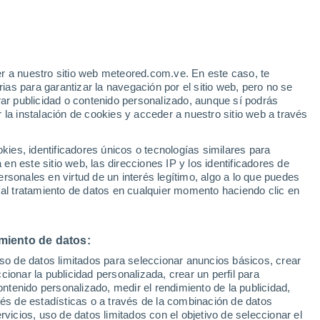
r a nuestro sitio web meteored.com.ve. En este caso, te
as para garantizar la navegación por el sitio web, pero no se
rar publicidad o contenido personalizado, aunque sí podrás
 la instalación de cookies y acceder a nuestro sitio web a través
atélites
Modelos
es, identificadores únicos o tecnologías similares para
n este sitio web, las direcciones IP y los identificadores de
rsonales en virtud de un interés legítimo, algo a lo que puedes
 al tratamiento de datos en cualquier momento haciendo clic en
Lunes
Martes
Miércoles
Jueves
10 Ago
11 Ago
12 Ago
13 Ago
miento de datos:
uso de datos limitados para seleccionar anuncios básicos, crear
ccionar la publicidad personalizada, crear un perfil para
ontenido personalizado, medir el rendimiento de la publicidad,
22°
/
17°
22°
/
17°
22°
/
17°
23°
/
19°
vés de estadísticas o a través de la combinación de datos
rvicios, uso de datos limitados con el objetivo de seleccionar el