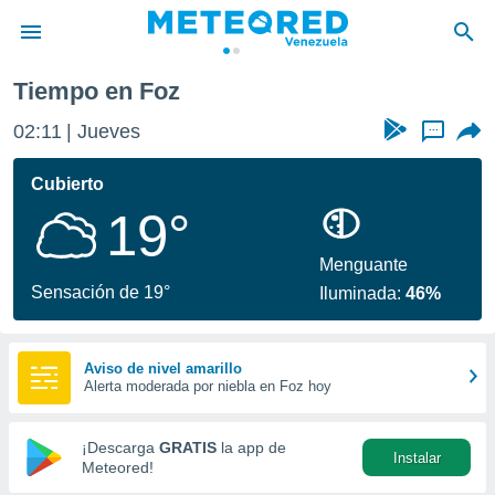
Tiempo en Foz
privacidad
02:11
Jueves
...
o de
om.ve
com.ve) ha
Cubierto
ado por
19°
es para
ue la
 que se
Menguante
e calidad.
Sensación de 19°
Iluminada:
46%
eder a este
ediante las
opciones:
Aviso de nivel amarillo
Alerta moderada por niebla en Foz hoy
ookies y
e forma
¡Descarga
GRATIS
la app de
Instalar
d digital
Meteored!
ada, basada