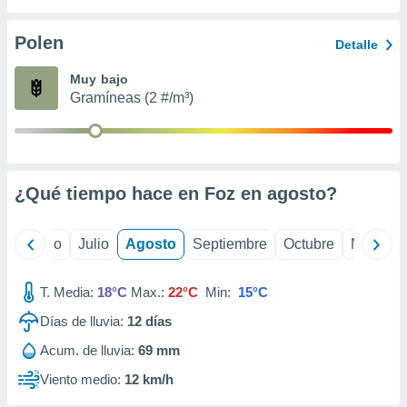
ados con el
 seleccionar
o.
Polen
Detalle
calización
Muy bajo
precisa e
Gramíneas (2 #/m³)
ión mediante
, publicidad
dos,
 publicidad
¿Qué tiempo hace en Foz en
agosto
?
,
ón de
 desarrollo
yo
Junio
Julio
Agosto
Septiembre
Octubre
Noviemb
s.
tros 1199
T. Media:
18°C
Max.:
22°C
Min:
15°C
ios
Días de lluvia:
12
días
Acum. de lluvia:
69 mm
Viento medio:
12 km/h