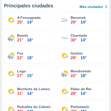
Principales ciudades
Más ciudades
A Fonsagrada
Becerreá
25°
14°
29°
14°
Burela
Chantada
21°
18°
30°
14°
Foz
Guitiriz
22°
18°
29°
15°
Lugo
Mondoñedo
27°
15°
22°
18°
Monforte de Lemos
Palas de Rei
31°
14°
28°
14°
Pedrafita do Cebreiro
Portomarín