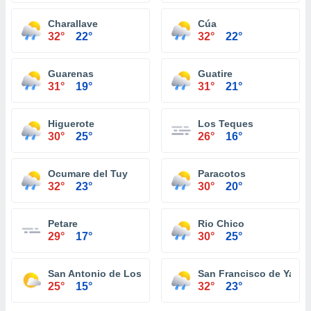
Charallave
Cúa
32°
22°
32°
22°
Guarenas
Guatire
31°
19°
31°
21°
Higuerote
Los Teques
30°
25°
26°
16°
Ocumare del Tuy
Paracotos
32°
23°
30°
20°
Petare
Rio Chico
29°
17°
30°
25°
San Antonio de Los Altos
San Francisco de Yare
25°
15°
32°
23°