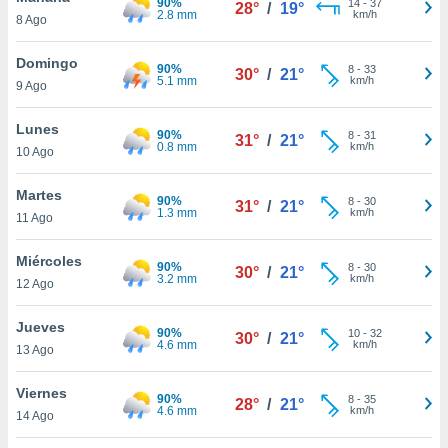
90%
14
-
37
ublicidad y
28°
/
19°
2.8 mm
km/h
8 Ago
do en
Domingo
 mismo.
90%
8
-
33
30°
/
21°
5.1 mm
km/h
sultar más
9 Ago
 en nuestra
 Cookies
y
Lunes
90%
8
-
31
31°
/
21°
ualquier
0.8 mm
km/h
10 Ago
ento
Martes
 botón
90%
8
-
30
31°
/
21°
1.3 mm
km/h
ación de
11 Ago
kies
 disponible
Miércoles
90%
8
-
30
30°
/
21°
e nuestra
3.2 mm
km/h
12 Ago
.
Jueves
IVAMENTE,
90%
10
-
32
30°
/
21°
4.6 mm
km/h
13 Ago
as
Viernes
90%
8
-
35
28°
/
21°
 a cookies
4.6 mm
km/h
14 Ago
 no aceptar