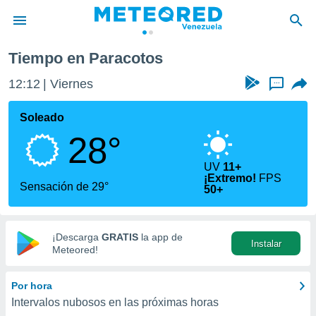
Tiempo en Paracotos
privacidad
12:12
Viernes
...
o de
om.ve
com.ve) ha
Soleado
ado por
28°
es para
ue la
 que se
UV
11+
¡Extremo!
FPS
e calidad.
Sensación de 29°
50+
eder a este
ediante las
opciones:
¡Descarga
GRATIS
la app de
Instalar
ookies y
Meteored!
e forma
Por hora
d digital
Intervalos nubosos en las próximas horas
ada, basada