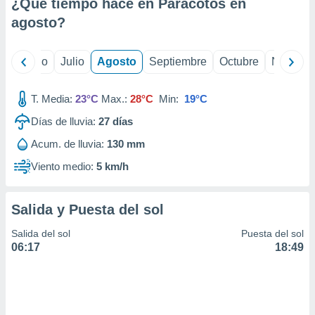
ados con el
¿Qué tiempo hace en Paracotos en
 seleccionar
agosto
?
o.
calización
yo
Junio
Julio
Agosto
Septiembre
Octubre
Noviemb
precisa e
ión mediante
T. Media:
23°C
Max.:
28°C
Min:
19°C
, publicidad
Días de lluvia:
27
días
dos,
 publicidad
Acum. de lluvia:
130 mm
,
Viento medio:
5 km/h
ón de
 desarrollo
s.
Salida y Puesta del sol
tros 1199
ios
Salida del sol
Puesta del sol
06:17
18:49