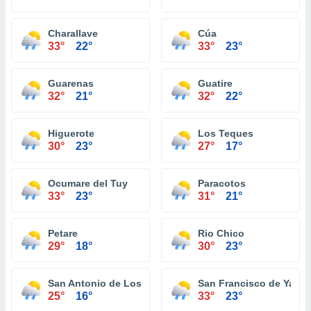
Charallave
Cúa
33°
22°
33°
23°
Guarenas
Guatire
32°
21°
32°
22°
Higuerote
Los Teques
30°
23°
27°
17°
Ocumare del Tuy
Paracotos
33°
23°
31°
21°
Petare
Rio Chico
29°
18°
30°
23°
San Antonio de Los Altos
San Francisco de Yare
25°
16°
33°
23°