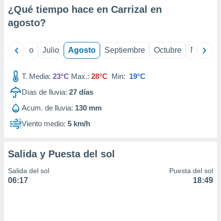
ados con el
¿Qué tiempo hace en Carrizal en
 seleccionar
o.
agosto
?
calización
precisa e
yo
Junio
Julio
Agosto
Septiembre
Octubre
Noviemb
ión mediante
, publicidad
T. Media:
23°C
Max.:
28°C
Min:
19°C
dos,
Días de lluvia:
27
días
 publicidad
Acum. de lluvia:
130 mm
,
ón de
Viento medio:
5 km/h
 desarrollo
s.
Salida y Puesta del sol
tros 1199
ios
Salida del sol
Puesta del sol
06:17
18:49