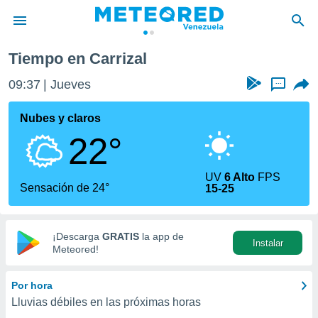
Tiempo en Carrizal
privacidad
09:37
Jueves
...
o de
om.ve
com.ve) ha
Nubes y claros
ado por
22°
es para
ue la
 que se
UV
6 Alto
FPS
e calidad.
Sensación de 24°
15-25
eder a este
ediante las
opciones:
¡Descarga
GRATIS
la app de
Instalar
ookies y
Meteored!
e forma
Por hora
d digital
Lluvias débiles en las próximas horas
ada, basada