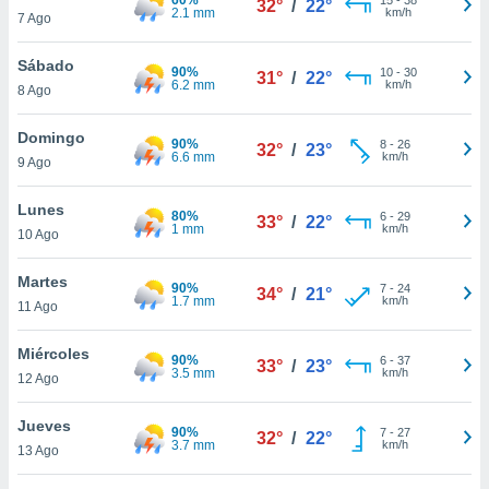
32°
/
22°
ublicidad y
2.1 mm
km/h
7 Ago
do en
Sábado
 mismo.
90%
10
-
30
31°
/
22°
6.2 mm
km/h
sultar más
8 Ago
 en nuestra
 Cookies
y
Domingo
90%
8
-
26
32°
/
23°
ualquier
6.6 mm
km/h
9 Ago
ento
Lunes
 botón
80%
6
-
29
33°
/
22°
1 mm
km/h
10 Ago
ación de
kies
 disponible
Martes
90%
7
-
24
34°
/
21°
e nuestra
1.7 mm
km/h
11 Ago
.
Miércoles
90%
IVAMENTE,
6
-
37
33°
/
23°
3.5 mm
km/h
12 Ago
as
Jueves
90%
7
-
27
32°
/
22°
 a cookies
3.7 mm
km/h
13 Ago
 no aceptar