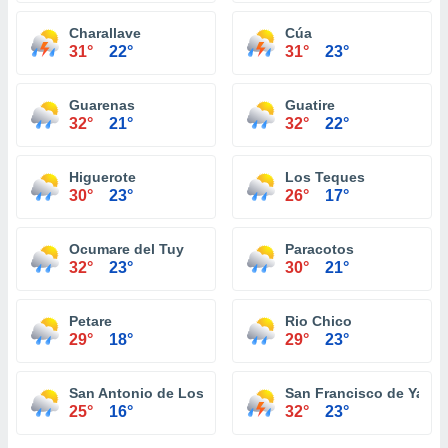
Charallave
Cúa
31°
22°
31°
23°
Guarenas
Guatire
32°
21°
32°
22°
Higuerote
Los Teques
30°
23°
26°
17°
Ocumare del Tuy
Paracotos
32°
23°
30°
21°
Petare
Rio Chico
29°
18°
29°
23°
San Antonio de Los Altos
San Francisco de Yare
25°
16°
32°
23°