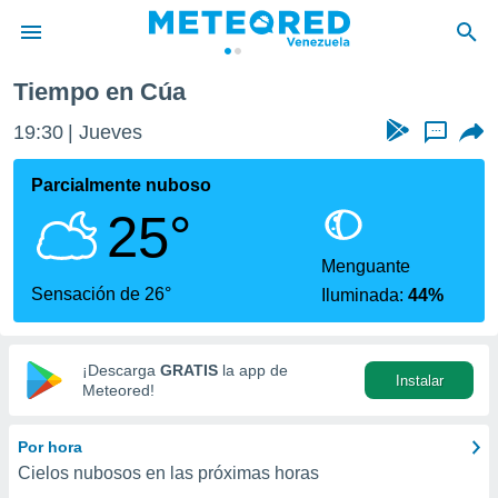
Tiempo en Cúa
privacidad
19:30
Jueves
...
o de
om.ve
com.ve) ha
Parcialmente nuboso
ado por
25°
es para
ue la
 que se
Menguante
e calidad.
Sensación de 26°
Iluminada:
44%
eder a este
ediante las
opciones:
¡Descarga
GRATIS
la app de
Instalar
ookies y
Meteored!
e forma
Por hora
d digital
Cielos nubosos en las próximas horas
ada, basada