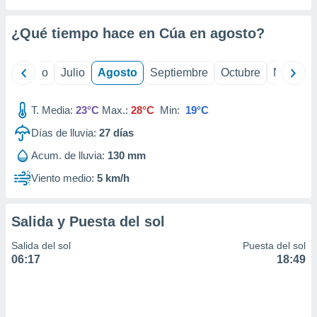
ados con el
 seleccionar
o.
¿Qué tiempo hace en Cúa en
agosto
?
calización
precisa e
yo
Junio
Julio
Agosto
Septiembre
Octubre
Noviemb
ión mediante
, publicidad
T. Media:
23°C
Max.:
28°C
Min:
19°C
dos,
Días de lluvia:
27
días
 publicidad
Acum. de lluvia:
130 mm
,
ón de
Viento medio:
5 km/h
 desarrollo
s.
Salida y Puesta del sol
tros 1199
ios
Salida del sol
Puesta del sol
06:17
18:49