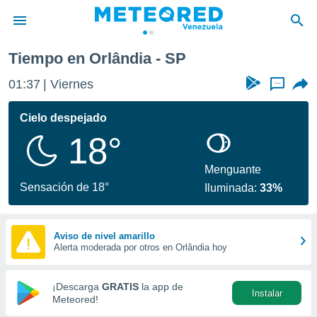
Tiempo en Orlândia - SP
privacidad
01:37
Viernes
...
o de
om.ve
com.ve) ha
Cielo despejado
ado por
18°
es para
ue la
 que se
Menguante
e calidad.
Sensación de 18°
Iluminada:
33%
eder a este
ediante las
opciones:
Aviso de nivel amarillo
Alerta moderada por otros en Orlândia hoy
ookies y
e forma
¡Descarga
GRATIS
la app de
Instalar
d digital
Meteored!
ada, basada