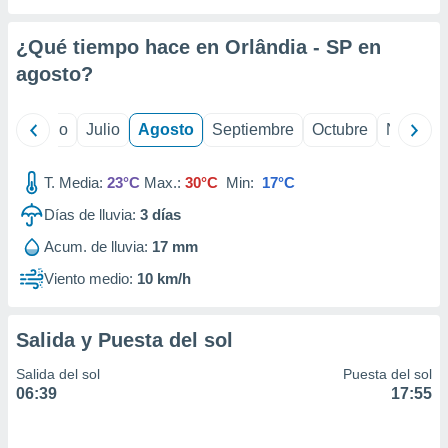
ados con el
 seleccionar
o.
¿Qué tiempo hace en Orlândia - SP en
calización
agosto
?
precisa e
ión mediante
yo
Junio
Julio
Agosto
Septiembre
Octubre
Noviemb
, publicidad
T. Media:
23°C
Max.:
30°C
Min:
17°C
dos,
 publicidad
Días de lluvia:
3
días
,
ón de
Acum. de lluvia:
17 mm
 desarrollo
Viento medio:
10 km/h
s.
tros 1199
ios
Salida y Puesta del sol
Salida del sol
Puesta del sol
06:39
17:55