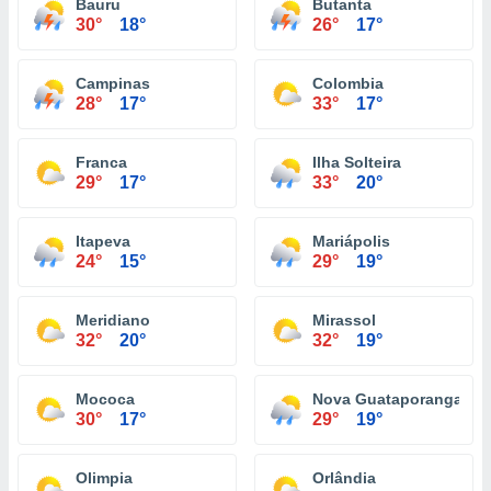
Bauru
Butanta
30°
18°
26°
17°
Campinas
Colombia
28°
17°
33°
17°
Franca
Ilha Solteira
29°
17°
33°
20°
Itapeva
Mariápolis
24°
15°
29°
19°
Meridiano
Mirassol
32°
20°
32°
19°
Mococa
Nova Guataporanga
30°
17°
29°
19°
Olimpia
Orlândia