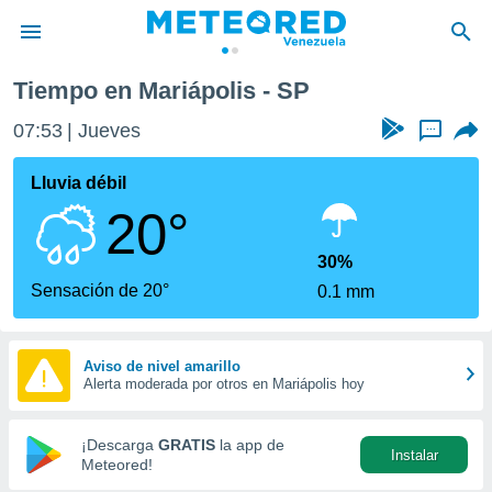
Tiempo en Mariápolis - SP
privacidad
07:53
Jueves
...
o de
om.ve
com.ve) ha
Lluvia débil
ado por
20°
es para
ue la
 que se
30%
e calidad.
Sensación de 20°
0.1 mm
eder a este
ediante las
opciones:
Aviso de nivel amarillo
Alerta moderada por otros en Mariápolis hoy
ookies y
e forma
¡Descarga
GRATIS
la app de
Instalar
d digital
Meteored!
ada, basada