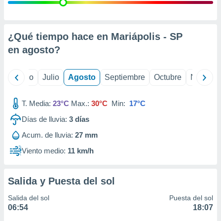
ados con el
 seleccionar
o.
calización
¿Qué tiempo hace en Mariápolis - SP
precisa e
en
agosto
?
ión mediante
, publicidad
yo
Junio
Julio
Agosto
Septiembre
Octubre
Noviemb
dos,
 publicidad
T. Media:
23°C
Max.:
30°C
Min:
17°C
,
Días de lluvia:
3
días
ón de
 desarrollo
Acum. de lluvia:
27 mm
s.
Viento medio:
11 km/h
tros 1199
ios
Salida y Puesta del sol
Salida del sol
Puesta del sol
06:54
18:07