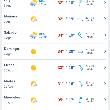
70%
ublicidad y
19
-
46
32°
/
18°
0.2 mm
km/h
6 Ago
do en
 mismo.
Mañana
20
-
43
32°
/
19°
sultar más
km/h
7 Ago
 en nuestra
 Cookies
y
Sábado
30%
25
-
52
ualquier
34°
/
19°
0.2 mm
km/h
8 Ago
ento
 botón
Domingo
23
-
46
34°
/
20°
ación de
km/h
9 Ago
kies
 disponible
Lunes
24
-
45
e nuestra
33°
/
19°
km/h
10 Ago
.
Martes
IVAMENTE,
21
-
41
31°
/
16°
km/h
11 Ago
as
Miércoles
16
-
35
35°
/
17°
 a cookies
km/h
12 Ago
 no aceptar