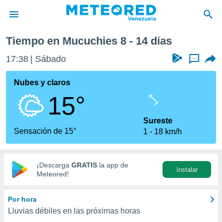
Tiempo en Mucuchies 8 - 14 días
privacidad
17:38
Sábado
...
o de
om.ve
com.ve) ha
Nubes y claros
ado por
15°
es para
ue la
 que se
Sureste
e calidad.
Sensación de 15°
1
18 km/h
eder a este
ediante las
opciones:
¡Descarga
GRATIS
la app de
Instalar
ookies y
Meteored!
e forma
Por hora
d digital
Lluvias débiles en las próximas horas
ada, basada