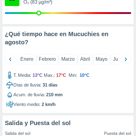
O₃ (83 µg/m³)
retirar su
ento u
 de datos
er momento
¿Qué tiempo hace en Mucuchies en
ic en
o en
agosto
?
 Cookies
en
eb.
Enero
Febrero
Marzo
Abril
Mayo
Junio
Ju
y
socios
T. Media:
13°C
Max.:
17°C
Min:
10°C
el
Días de lluvia:
31
días
to de
Acum. de lluvia:
210 mm
Viento medio:
2 km/h
la
 en un
 y/o acceder
Salida y Puesta del sol
 de datos
ara
Salida del sol
Puesta del sol
 anuncios