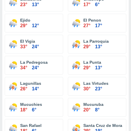
23°
13°
17°
6°
Ejido
El Penon
29°
12°
27°
17°
El Vigia
La Parroquia
33°
24°
29°
13°
La Pedregosa
La Punta
34°
24°
29°
13°
Lagunillas
Las Virtudes
26°
14°
30°
23°
Mucuchies
Mucuruba
18°
6°
20°
8°
San Rafael
Santa Cruz de Mora
18°
6°
29°
19°