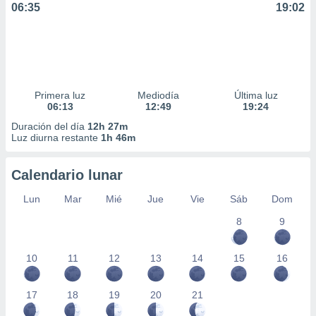
06:35
19:02
ar perfiles
idad
a, utilizar
a
 la
da, crear un
Primera luz
Mediodía
Última luz
personalizar
06:13
12:49
19:24
o, uso de
Duración del día
12h 27m
a la
Luz diurna restante
1h 46m
e contenido
do, medir el
 de la
Calendario lunar
medir el
 del
Lun
Mar
Mié
Jue
Vie
Sáb
Dom
 comprender
8
9
 través de
s o a través
nación de
10
11
12
13
14
15
16
edentes de
fuentes,
y mejora de
17
18
19
20
21
os, uso de