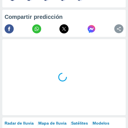
ados con el
 seleccionar
o.
Compartir predicción
calización
precisa e
ión mediante
, publicidad
dos,
 publicidad
,
ón de
 desarrollo
s.
tros 1199
ios
Radar de lluvia
Mapa de lluvia
Satélites
Modelos