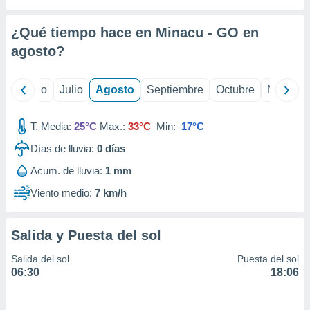
ados con el
 seleccionar
o.
¿Qué tiempo hace en Minacu - GO en
calización
agosto
?
precisa e
ión mediante
yo
Junio
Julio
Agosto
Septiembre
Octubre
Noviemb
, publicidad
T. Media:
25°C
Max.:
33°C
Min:
17°C
dos,
 publicidad
Días de lluvia:
0
días
,
ón de
Acum. de lluvia:
1 mm
 desarrollo
Viento medio:
7 km/h
s.
tros 1199
ios
Salida y Puesta del sol
Salida del sol
Puesta del sol
06:30
18:06