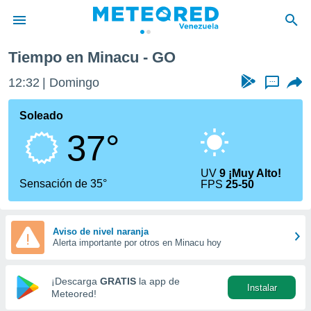
Tiempo en Minacu - GO
privacidad
12:32
Domingo
...
o de
om.ve
com.ve) ha
Soleado
ado por
37°
es para
ue la
 que se
UV
9 ¡Muy Alto!
e calidad.
Sensación de 35°
FPS
25-50
eder a este
ediante las
opciones:
Aviso de nivel naranja
Alerta importante por otros en Minacu hoy
ookies y
e forma
¡Descarga
GRATIS
la app de
Instalar
d digital
Meteored!
ada, basada