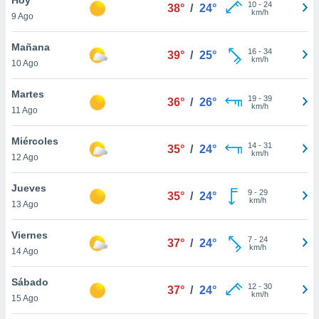
ublicidad y
10
-
24
38°
/
24°
km/h
9 Ago
do en
 mismo.
Mañana
16
-
34
39°
/
25°
sultar más
km/h
10 Ago
 en nuestra
 Cookies
y
Martes
19
-
39
ualquier
36°
/
26°
km/h
11 Ago
ento
 botón
Miércoles
14
-
31
35°
/
24°
ación de
km/h
12 Ago
kies
 disponible
Jueves
9
-
29
e nuestra
35°
/
24°
km/h
13 Ago
.
Viernes
IVAMENTE,
7
-
24
37°
/
24°
km/h
14 Ago
as
Sábado
12
-
30
37°
/
24°
 a cookies
km/h
15 Ago
 no aceptar