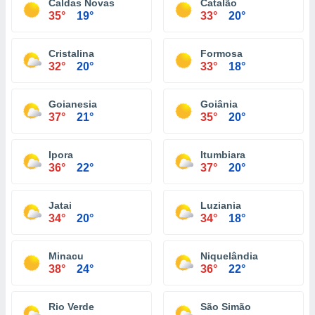
Caldas Novas
Catalão
35°
19°
33°
20°
Cristalina
Formosa
32°
20°
33°
18°
Goianesia
Goiânia
37°
21°
35°
20°
Ipora
Itumbiara
36°
22°
37°
20°
Jatai
Luziania
34°
20°
34°
18°
Minacu
Niquelândia
38°
24°
36°
22°
Rio Verde
São Simão