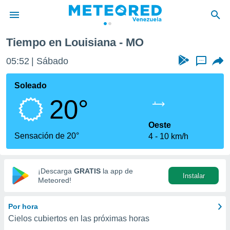
Tiempo en Louisiana - MO
privacidad
05:52
Sábado
...
o de
om.ve
com.ve) ha
Soleado
ado por
20°
es para
ue la
 que se
Oeste
e calidad.
Sensación de 20°
4
10 km/h
eder a este
ediante las
opciones:
¡Descarga
GRATIS
la app de
Instalar
ookies y
Meteored!
e forma
Por hora
d digital
Cielos cubiertos en las próximas horas
ada, basada