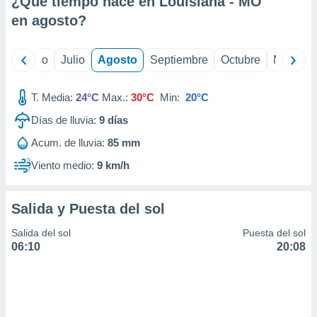
¿Qué tiempo hace en Louisiana - MO
ados con el
 seleccionar
en
agosto
?
o.
calización
yo
Junio
Julio
Agosto
Septiembre
Octubre
Noviemb
precisa e
ión mediante
T. Media:
24°C
Max.:
30°C
Min:
20°C
, publicidad
Días de lluvia:
9
días
dos,
Acum. de lluvia:
85 mm
 publicidad
,
Viento medio:
9 km/h
ón de
 desarrollo
s.
Salida y Puesta del sol
tros 1199
Salida del sol
Puesta del sol
ios
06:10
20:08