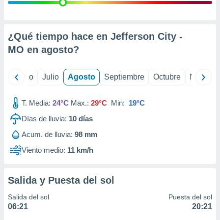
ados con el
 seleccionar
o.
calización
¿Qué tiempo hace en Jefferson City -
precisa e
MO en
agosto
?
ión mediante
, publicidad
yo
Junio
Julio
Agosto
Septiembre
Octubre
Noviemb
dos,
 publicidad
T. Media:
24°C
Max.:
29°C
Min:
19°C
,
Días de lluvia:
10
días
ón de
 desarrollo
Acum. de lluvia:
98 mm
s.
Viento medio:
11 km/h
tros 1199
ios
Salida y Puesta del sol
Salida del sol
Puesta del sol
06:21
20:21