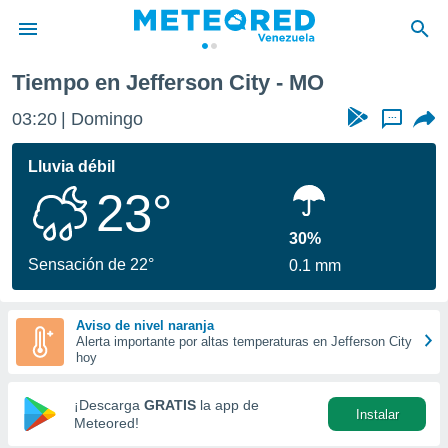
Tiempo en Jefferson City - MO
privacidad
03:20
Domingo
...
o de
om.ve
com.ve) ha
Lluvia débil
ado por
23°
es para
ue la
 que se
30%
e calidad.
Sensación de 22°
0.1 mm
eder a este
ediante las
opciones:
Aviso de nivel naranja
Alerta importante por altas temperaturas en Jefferson City
ookies y
hoy
e forma
¡Descarga
GRATIS
la app de
Instalar
d digital
Meteored!
ada, basada