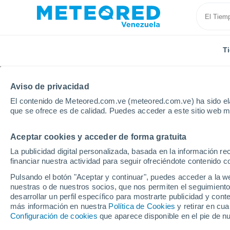
T
Aviso de privacidad
El contenido de Meteored.com.ve (meteored.com.ve) ha sido ela
que se ofrece es de calidad. Puedes acceder a este sitio web m
Aceptar cookies y acceder de forma gratuita
Inicio
Estados Unidos
Missouri
Kirksville
La publicidad digital personalizada, basada en la información r
financiar nuestra actividad para seguir ofreciéndote contenido c
Tiempo en Kirksville -
Pulsando el botón "Aceptar y continuar", puedes acceder a la w
nuestras o de nuestros socios, que nos permiten el seguimiento
04:26
Viernes
desarrollar un perfil específico para mostrarte publicidad y co
más información en nuestra
Política de Cookies
y retirar en cu
Configuración de cookies
que aparece disponible en el pie de n
Nubes y claros