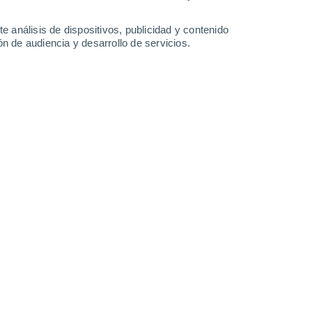
-
43
km/h
21
-
53
km/h
13
-
56
km/h
9
-
42
km/h
e análisis de dispositivos, publicidad y contenido
n de audiencia y desarrollo de servicios.
agosto
Sureste
0 Bajo
7
-
12 km/h
FPS:
no
Sureste
0 Bajo
8
-
13 km/h
FPS:
no
Sureste
0 Bajo
9
-
16 km/h
FPS:
no
boso
Sur
1 Bajo
8
-
17 km/h
FPS:
no
Sur
6 Alto
4
-
17 km/h
FPS:
15-25