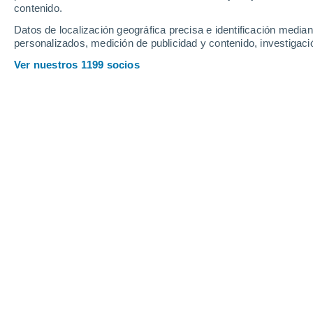
contenido.
18
-
40
km/h
20
-
46
km/h
23
16
-
41
km/h
Datos de localización geográfica precisa e identificación mediant
personalizados, medición de publicidad y contenido, investigació
Tiempo en Kirksville - MO hoy
, 7 de 
Ver nuestros 1199 socios
Nubes y claros
19°
04:00
Sensación T.
19°
Cielo despejado
19°
05:00
Sensación T.
19°
Soleado
19°
06:00
Sensación T.
19°
Parcialmente nu
21°
08:00
Sensación T.
21°
Soleado
26°
11:00
Sensación T.
28°