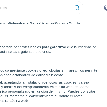
iempo
Vídeos
Radar
Mapas
Satélites
Modelos
Mundo
borado por profesionales para garantizar que la información
ediante las siguientes opciones:
ecogida mediante cookies o tecnologías similares, nos permite
on altos estándares de calidad sin coste.
 MO
eb aceptando la instalación de todas las cookies, ya sean
 y análisis del comportamiento en el sitio web, así como
...
ntenido personalizado en función del mismo. Puedes consultar
alquier momento el consentimiento pulsando el botón
Por hora
uestra página web.
Cielos nubosos en las próximas
horas