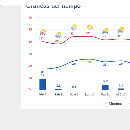
Gráficas del tiempo
40
35
32°
32°
31°
31°
30°
29°
30
25
23°
22°
22°
22°
20
19°
19°
12
15
5.7
1.6
1.3
0.1
°C
Vie
7
Sáb
8
Dom
9
Lun
10
Mar
11
Mié
12
Máxima