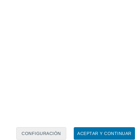
Calendario lunar
Lun
Mar
Mié
Jue
Vie
Sáb
Dom
7
8
9
10
11
12
13
14
15
16
17
18
19
20
CONFIGURACIÓN
ACEPTAR Y CONTINUAR