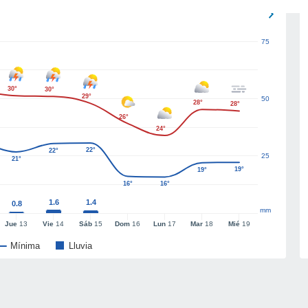
75
30°
30°
29°
50
28°
28°
26°
24°
22°
22°
25
21°
19°
19°
16°
16°
1.6
1.4
0.8
mm
Jue
13
Vie
14
Sáb
15
Dom
16
Lun
17
Mar
18
Mié
19
Mínima
Lluvia