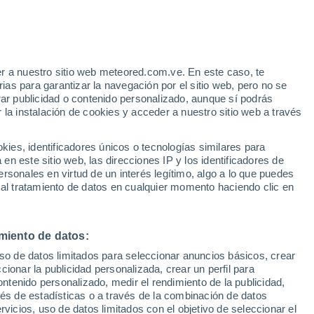
e
r a nuestro sitio web meteored.com.ve. En este caso, te
:
32%
as para garantizar la navegación por el sitio web, pero no se
rar publicidad o contenido personalizado, aunque sí podrás
 la instalación de cookies y acceder a nuestro sitio web a través
via
Satélites
Modelos
es, identificadores únicos o tecnologías similares para
n este sitio web, las direcciones IP y los identificadores de
rsonales en virtud de un interés legítimo, algo a lo que puedes
 al tratamiento de datos en cualquier momento haciendo clic en
Lunes
Martes
Miércoles
Jueves
10 Ago
11 Ago
12 Ago
13 Ago
miento de datos:
uso de datos limitados para seleccionar anuncios básicos, crear
70%
70%
60%
ccionar la publicidad personalizada, crear un perfil para
5.7 mm
1.6 mm
0.8 mm
ontenido personalizado, medir el rendimiento de la publicidad,
32°
/
23°
31°
/
22°
31°
/
22°
30°
/
21°
vés de estadísticas o a través de la combinación de datos
rvicios, uso de datos limitados con el objetivo de seleccionar el