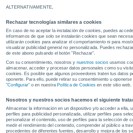
19°
ALTERNATIVAMENTE,
Rechazar tecnologías similares a cookies
Menguant
En caso de no aceptar la instalación de cookies, puedes accede
Iluminada
Sensación de 19°
informamos de que solo se instalarán cookies que sean necesari
utilizarán cookies para analizar el comportamiento ni para most
visualizar publicidad general no personalizada. Puedes rechazar
de este abono pulsando el botón "Rechazar".
Tiempo 1 - 7 días
Mapa de nubosidad
Radar de llu
Con su consentimiento, nosotros y
nuestros socios
usamos cooki
almacenar, acceder y procesar datos personales como su visita e
cookies. Es posible que algunos proveedores traten tus datos pe
oponerte. Para ello, puede retirar su consentimiento u oponerse
Mañana
Domingo
Hoy
"Configurar"
o en nuestra
Política de Cookies
en este sitio web.
8 Ago
9 Ago
7 Ago
Nosotros y nuestros socios hacemos el siguiente trata
Almacenar la información en un dispositivo y/o acceder a ella, 
40%
60%
60%
perfiles para publicidad personalizada, utilizar perfiles para sele
1.3 mm
0.1 mm
12 mm
personalizar el contenido, uso de perfiles para la selección de c
29°
/
19°
32°
/
22°
30°
/
19°
medir el rendimiento del contenido, comprender al público a tra
procedentes de diferentes fuentes, desarrollo y mejora de los se