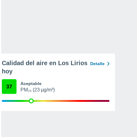
Calidad del aire en Los Lirios
Detalle
hoy
Aceptable
37
PM₂₅ (23 µg/m³)