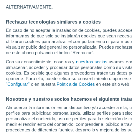
1°
ALTERNATIVAMENTE,
Rechazar tecnologías similares a cookies
Menguant
En caso de no aceptar la instalación de cookies, puedes accede
Iluminada
Sensación de 2°
informamos de que solo se instalarán cookies que sean necesari
utilizarán cookies para analizar el comportamiento ni para most
visualizar publicidad general no personalizada. Puedes rechazar
de este abono pulsando el botón "Rechazar".
Tiempo 1 - 7 días
Mapa de nubosidad
Radar de llu
Con su consentimiento, nosotros y
nuestros socios
usamos cooki
almacenar, acceder y procesar datos personales como su visita e
cookies. Es posible que algunos proveedores traten tus datos pe
oponerte. Para ello, puede retirar su consentimiento u oponerse
Mañana
Martes
M
Hoy
"Configurar"
o en nuestra
Política de Cookies
en este sitio web.
10 Ago
11 Ago
9 Ago
Nosotros y nuestros socios hacemos el siguiente trata
Almacenar la información en un dispositivo y/o acceder a ella, 
perfiles para publicidad personalizada, utilizar perfiles para sele
personalizar el contenido, uso de perfiles para la selección de c
11°
/
3°
11°
/
4°
12°
/
-2°
medir el rendimiento del contenido, comprender al público a tra
procedentes de diferentes fuentes, desarrollo y mejora de los se