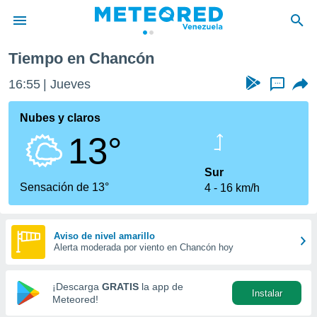
Tiempo en Chancón
privacidad
16:55
Jueves
...
o de
om.ve
com.ve) ha
Nubes y claros
ado por
13°
es para
ue la
 que se
Sur
e calidad.
Sensación de 13°
4
16 km/h
eder a este
ediante las
opciones:
Aviso de nivel amarillo
Alerta moderada por viento en Chancón hoy
ookies y
e forma
¡Descarga
GRATIS
la app de
Instalar
d digital
Meteored!
ada, basada