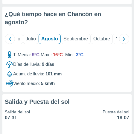
ados con el
 seleccionar
o.
¿Qué tiempo hace en Chancón en
calización
agosto
?
precisa e
ión mediante
yo
Junio
Julio
Agosto
Septiembre
Octubre
Noviemb
, publicidad
T. Media:
9°C
Max.:
16°C
Min:
3°C
dos,
 publicidad
Días de lluvia:
9
días
,
ón de
Acum. de lluvia:
101 mm
 desarrollo
Viento medio:
5 km/h
s.
tros 1199
ios
Salida y Puesta del sol
Salida del sol
Puesta del sol
07:31
18:07