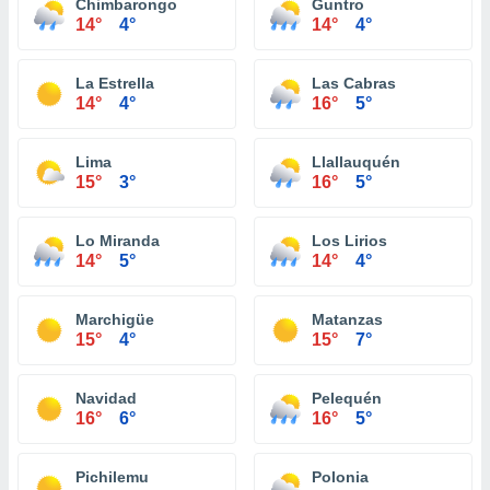
Chimbarongo
Guntro
14°
4°
14°
4°
La Estrella
Las Cabras
14°
4°
16°
5°
Lima
Llallauquén
15°
3°
16°
5°
Lo Miranda
Los Lirios
14°
5°
14°
4°
Marchigüe
Matanzas
15°
4°
15°
7°
Navidad
Pelequén
16°
6°
16°
5°
Pichilemu
Polonia