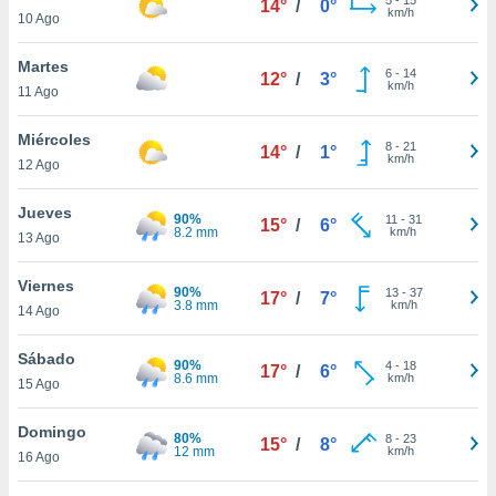
14°
/
0°
ublicidad y
km/h
10 Ago
do en
Martes
 mismo.
6
-
14
12°
/
3°
km/h
sultar más
11 Ago
 en nuestra
 Cookies
y
Miércoles
8
-
21
14°
/
1°
ualquier
km/h
12 Ago
ento
Jueves
 botón
90%
11
-
31
15°
/
6°
8.2 mm
km/h
13 Ago
ación de
kies
 disponible
Viernes
90%
13
-
37
17°
/
7°
e nuestra
3.8 mm
km/h
14 Ago
.
Sábado
90%
IVAMENTE,
4
-
18
17°
/
6°
8.6 mm
km/h
15 Ago
as
Domingo
80%
8
-
23
15°
/
8°
 a cookies
12 mm
km/h
16 Ago
 no aceptar