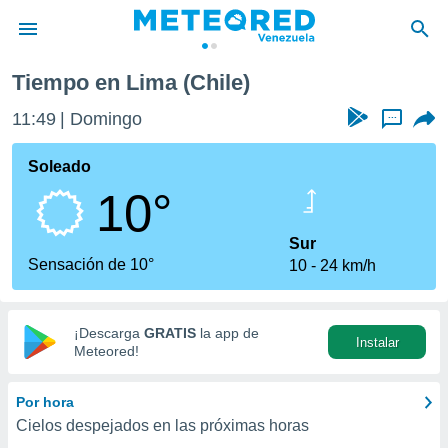
Tiempo en Lima (Chile)
privacidad
11:49
Domingo
...
o de
om.ve
com.ve) ha
Soleado
ado por
10°
es para
ue la
 que se
Sur
e calidad.
Sensación de 10°
10
24 km/h
eder a este
ediante las
opciones:
¡Descarga
GRATIS
la app de
Instalar
ookies y
Meteored!
e forma
Por hora
d digital
Cielos despejados en las próximas horas
ada, basada