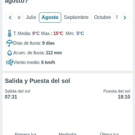
agosto
?
ados con el
 seleccionar
o.
yo
Junio
Julio
Agosto
Septiembre
Octubre
Noviemb
calización
precisa e
ión mediante
T. Media:
9°C
Max.:
15°C
Min:
5°C
Días de lluvia:
9
días
, publicidad
Acum. de lluvia:
112 mm
dos,
 publicidad
Viento medio:
6 km/h
,
ón de
 desarrollo
Salida y Puesta del sol
s.
Salida del sol
Puesta del sol
tros 1199
07:31
18:10
ios
Primera luz
Mediodía
Última luz