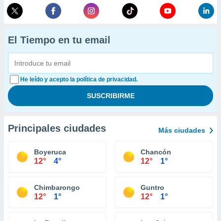
El Tiempo en tu email
He leído y acepto la política de privacidad.
Principales ciudades
Más ciudades
Boyeruca
Chancón
12°
4°
12°
1°
Chimbarongo
Guntro
12°
1°
12°
1°