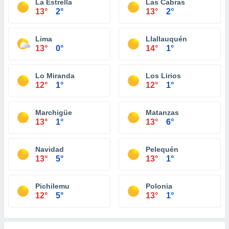
La Estrella
Las Cabras
13°
2°
13°
2°
Lima
Llallauquén
13°
0°
14°
1°
Lo Miranda
Los Lirios
12°
1°
12°
1°
Marchigüe
Matanzas
13°
1°
13°
6°
Navidad
Pelequén
13°
5°
13°
1°
Pichilemu
Polonia
12°
5°
13°
1°