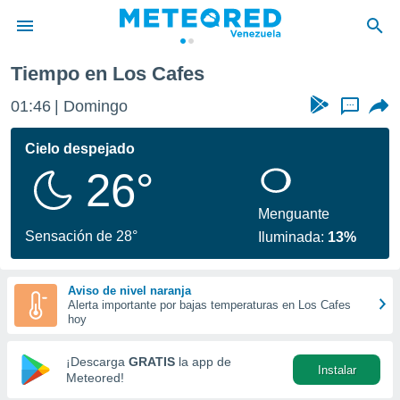
Tiempo en Los Cafes
privacidad
01:46
Domingo
...
o de
om.ve
com.ve) ha
Cielo despejado
ado por
26°
es para
ue la
 que se
Menguante
e calidad.
Sensación de 28°
Iluminada:
13%
eder a este
ediante las
opciones:
Aviso de nivel naranja
Alerta importante por bajas temperaturas en Los Cafes
ookies y
hoy
e forma
¡Descarga
GRATIS
la app de
Instalar
d digital
Meteored!
ada, basada