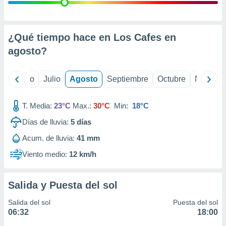
ados con el
 seleccionar
o.
calización
¿Qué tiempo hace en Los Cafes en
precisa e
agosto
?
ión mediante
, publicidad
yo
Junio
Julio
Agosto
Septiembre
Octubre
Noviemb
dos,
 publicidad
T. Media:
23°C
Max.:
30°C
Min:
18°C
,
Días de lluvia:
5
días
ón de
 desarrollo
Acum. de lluvia:
41 mm
s.
Viento medio:
12 km/h
tros 1199
ios
Salida y Puesta del sol
Salida del sol
Puesta del sol
06:32
18:00