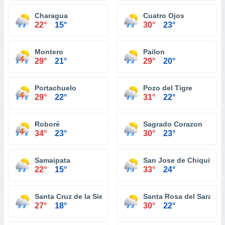
Charagua
Cuatro Ojos
22°
15°
30°
23°
Montero
Pailon
29°
21°
29°
20°
Portachuelo
Pozo del Tigre
29°
22°
31°
22°
Roboré
Sagrado Corazon
34°
23°
30°
23°
Samaipata
San Jose de Chiquitos
22°
15°
33°
24°
Santa Cruz de la Sierra
Santa Rosa del Sara
27°
18°
30°
22°