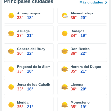
Principales ciudades
Más ciudades
Alburquerque
Almendralejo
33°
18°
35°
20°
Azuaga
Badajoz
37°
21°
34°
19°
Cabeza del Buey
Don Benito
36°
22°
36°
22°
Fregenal de la Sierra
Herrera del Duque
33°
18°
35°
21°
Jerez de los Caballeros
Llerena
33°
18°
36°
20°
Mérida
Monesterio
35°
21°
35°
19°