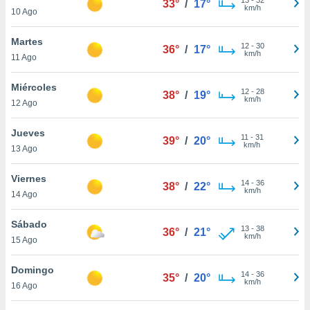
33°
/
17°
ublicidad y
km/h
10 Ago
do en
Martes
 mismo.
12
-
30
36°
/
17°
km/h
sultar más
11 Ago
 en nuestra
 Cookies
y
Miércoles
12
-
28
38°
/
19°
ualquier
km/h
12 Ago
ento
Jueves
 botón
11
-
31
39°
/
20°
km/h
13 Ago
ación de
kies
 disponible
Viernes
14
-
36
38°
/
22°
e nuestra
km/h
14 Ago
.
Sábado
IVAMENTE,
13
-
38
36°
/
21°
km/h
15 Ago
as
Domingo
14
-
36
35°
/
20°
 a cookies
km/h
16 Ago
 no aceptar