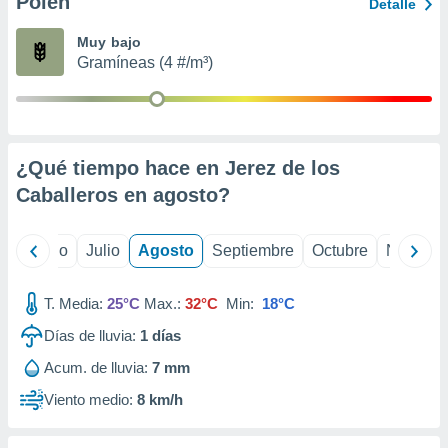
Polen
ados con el
Detalle
 seleccionar
o.
Muy bajo
Gramíneas (4 #/m³)
calización
precisa e
ión mediante
, publicidad
¿Qué tiempo hace en Jerez de los
dos,
Caballeros en
agosto
?
 publicidad
,
ón de
yo
Junio
Julio
Agosto
Septiembre
Octubre
Noviemb
 desarrollo
s.
T. Media:
25°C
Max.:
32°C
Min:
18°C
tros 1199
ios
Días de lluvia:
1
días
Acum. de lluvia:
7 mm
Viento medio:
8 km/h