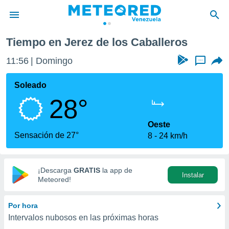
 de los Caballeros
Tiempo en Jerez de los Caballeros
privacidad
11:56
Domingo
...
o de
om.ve
com.ve) ha
Soleado
ado por
28°
es para
ue la
 que se
Oeste
e calidad.
Sensación de 27°
8
24 km/h
eder a este
ediante las
opciones:
¡Descarga
GRATIS
la app de
Instalar
ookies y
Meteored!
e forma
Por hora
d digital
Intervalos nubosos en las próximas horas
ada, basada