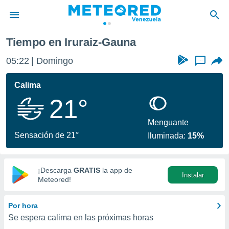
Tiempo en Iruraiz-Gauna
privacidad
05:22
Domingo
...
o de
om.ve
com.ve) ha
Calima
ado por
21°
es para
ue la
 que se
Menguante
e calidad.
Sensación de 21°
Iluminada:
15%
eder a este
ediante las
opciones:
¡Descarga
GRATIS
la app de
Instalar
ookies y
Meteored!
e forma
Por hora
d digital
Se espera calima en las próximas horas
ada, basada