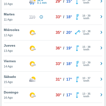
29°
/
15°
ublicidad y
0.1 mm
km/h
10 Ago
do en
Martes
 mismo.
16
-
39
33°
/
18°
km/h
sultar más
11 Ago
 en nuestra
 Cookies
y
Miércoles
12
-
38
35°
/
20°
ualquier
km/h
12 Ago
ento
Jueves
 botón
15
-
38
36°
/
19°
km/h
13 Ago
ación de
kies
 disponible
Viernes
12
-
39
33°
/
18°
e nuestra
km/h
14 Ago
.
Sábado
IVAMENTE,
10
-
37
31°
/
17°
km/h
15 Ago
as
Domingo
13
-
35
30°
/
17°
 a cookies
km/h
16 Ago
 no aceptar