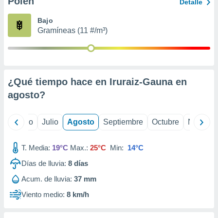
Polen
ados con el
Detalle
 seleccionar
o.
Bajo
Gramíneas (11 #/m³)
calización
precisa e
ión mediante
, publicidad
¿Qué tiempo hace en Iruraiz-Gauna en
dos,
agosto
?
 publicidad
,
ón de
yo
Junio
Julio
Agosto
Septiembre
Octubre
Noviemb
 desarrollo
s.
T. Media:
19°C
Max.:
25°C
Min:
14°C
tros 1199
ios
Días de lluvia:
8
días
Acum. de lluvia:
37 mm
Viento medio:
8 km/h