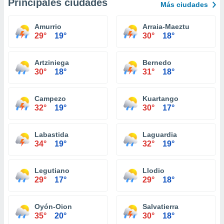
Principales ciudades
Más ciudades
Amurrio
Arraia-Maeztu
29°
19°
30°
18°
Artziniega
Bernedo
30°
18°
31°
18°
Campezo
Kuartango
32°
19°
30°
17°
Labastida
Laguardia
34°
19°
32°
19°
Legutiano
Llodio
29°
17°
29°
18°
Oyón-Oion
Salvatierra
35°
20°
30°
18°