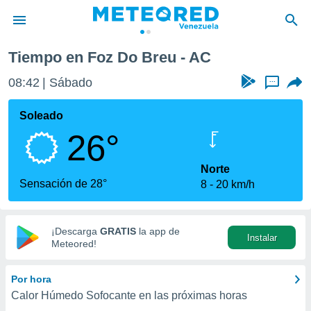
Tiempo en Foz Do Breu - AC
privacidad
08:42
Sábado
...
o de
om.ve
com.ve) ha
Soleado
ado por
26°
es para
ue la
 que se
Norte
e calidad.
Sensación de 28°
8
20 km/h
eder a este
ediante las
opciones:
¡Descarga
GRATIS
la app de
Instalar
ookies y
Meteored!
e forma
Por hora
d digital
Calor Húmedo Sofocante en las próximas horas
ada, basada