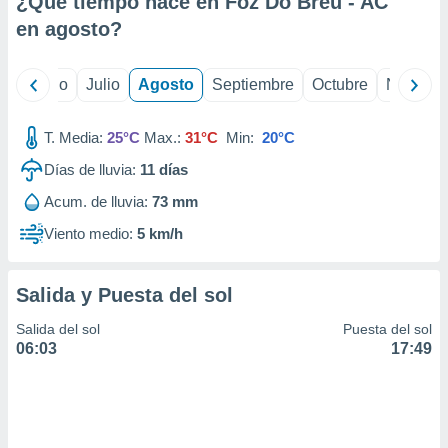
¿Qué tiempo hace en Foz Do Breu - AC
ados con el
 seleccionar
en
agosto
?
o.
calización
yo
Junio
Julio
Agosto
Septiembre
Octubre
Noviemb
precisa e
ión mediante
T. Media:
25°C
Max.:
31°C
Min:
20°C
, publicidad
Días de lluvia:
11
días
dos,
Acum. de lluvia:
73 mm
 publicidad
,
Viento medio:
5 km/h
ón de
 desarrollo
s.
Salida y Puesta del sol
tros 1199
Salida del sol
Puesta del sol
ios
06:03
17:49