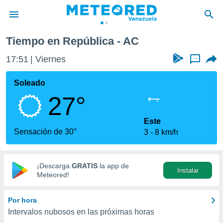
Tiempo en República - AC
privacidad
17:51
Viernes
...
o de
om.ve
com.ve) ha
Soleado
ado por
27°
es para
ue la
 que se
Este
e calidad.
Sensación de 30°
3
8 km/h
eder a este
ediante las
opciones:
¡Descarga
GRATIS
la app de
Instalar
ookies y
Meteored!
e forma
Por hora
d digital
Intervalos nubosos en las próximas horas
ada, basada