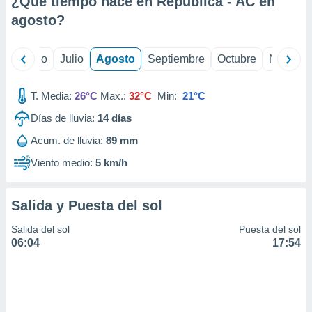
¿Qué tiempo hace en República - AC en
ados con el
 seleccionar
agosto
?
o.
calización
yo
Junio
Julio
Agosto
Septiembre
Octubre
Noviemb
precisa e
ión mediante
T. Media:
26°C
Max.:
32°C
Min:
21°C
, publicidad
Días de lluvia:
14
días
dos,
Acum. de lluvia:
89 mm
 publicidad
,
Viento medio:
5 km/h
ón de
 desarrollo
s.
Salida y Puesta del sol
tros 1199
Salida del sol
Puesta del sol
ios
06:04
17:54