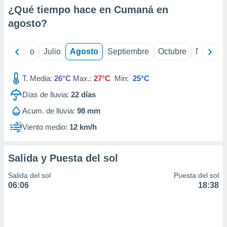
ados con el
¿Qué tiempo hace en Cumaná en
 seleccionar
o.
agosto
?
calización
precisa e
yo
Junio
Julio
Agosto
Septiembre
Octubre
Noviemb
ión mediante
, publicidad
T. Media:
26°C
Max.:
27°C
Min:
25°C
dos,
Días de lluvia:
22
días
 publicidad
Acum. de lluvia:
98 mm
,
ón de
Viento medio:
12 km/h
 desarrollo
s.
Salida y Puesta del sol
tros 1199
ios
Salida del sol
Puesta del sol
06:06
18:38