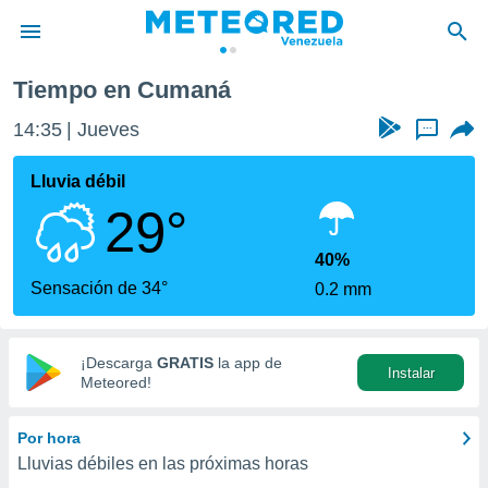
Tiempo en Cumaná
privacidad
14:35
Jueves
...
o de
om.ve
com.ve) ha
Lluvia débil
ado por
29°
es para
ue la
 que se
40%
e calidad.
Sensación de 34°
0.2 mm
eder a este
ediante las
opciones:
¡Descarga
GRATIS
la app de
Instalar
ookies y
Meteored!
e forma
Por hora
d digital
Lluvias débiles en las próximas horas
ada, basada