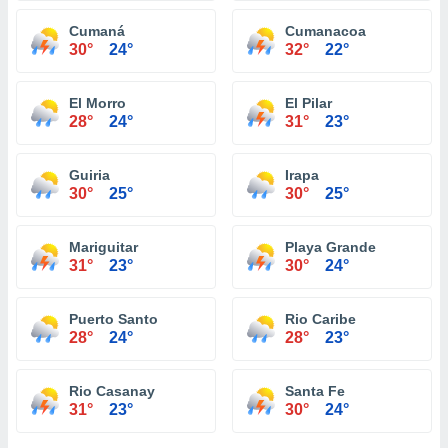
Cumaná
Cumanacoa
30°
24°
32°
22°
El Morro
El Pilar
28°
24°
31°
23°
Guiria
Irapa
30°
25°
30°
25°
Mariguitar
Playa Grande
31°
23°
30°
24°
Puerto Santo
Rio Caribe
28°
24°
28°
23°
Rio Casanay
Santa Fe
31°
23°
30°
24°