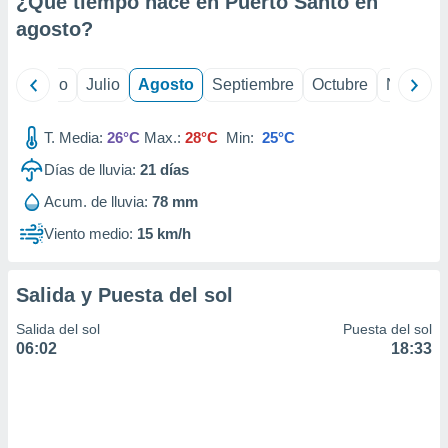
¿Qué tiempo hace en Puerto Santo en
ados con el
 seleccionar
agosto
?
o.
calización
yo
Junio
Julio
Agosto
Septiembre
Octubre
Noviemb
precisa e
ión mediante
T. Media:
26°C
Max.:
28°C
Min:
25°C
, publicidad
Días de lluvia:
21
días
dos,
Acum. de lluvia:
78 mm
 publicidad
,
Viento medio:
15 km/h
ón de
 desarrollo
s.
Salida y Puesta del sol
tros 1199
Salida del sol
Puesta del sol
ios
06:02
18:33