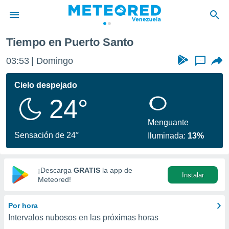
Tiempo en Puerto Santo
privacidad
03:53
Domingo
...
o de
om.ve
com.ve) ha
Cielo despejado
ado por
24°
es para
ue la
 que se
Menguante
e calidad.
Sensación de 24°
Iluminada:
13%
eder a este
ediante las
opciones:
¡Descarga
GRATIS
la app de
Instalar
ookies y
Meteored!
e forma
Por hora
d digital
Intervalos nubosos en las próximas horas
ada, basada