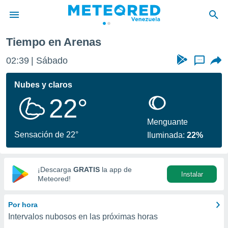
Tiempo en Arenas
privacidad
02:39
Sábado
...
o de
om.ve
com.ve) ha
Nubes y claros
ado por
22°
es para
ue la
 que se
Menguante
e calidad.
Sensación de 22°
Iluminada:
22%
eder a este
ediante las
opciones:
¡Descarga
GRATIS
la app de
Instalar
ookies y
Meteored!
e forma
Por hora
d digital
Intervalos nubosos en las próximas horas
ada, basada