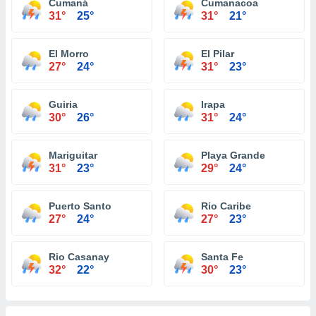
Cumaná
Cumanacoa
31°
25°
31°
21°
El Morro
El Pilar
27°
24°
31°
23°
Guiria
Irapa
30°
26°
31°
24°
Mariguitar
Playa Grande
31°
23°
29°
24°
Puerto Santo
Rio Caribe
27°
24°
27°
23°
Rio Casanay
Santa Fe
32°
22°
30°
23°