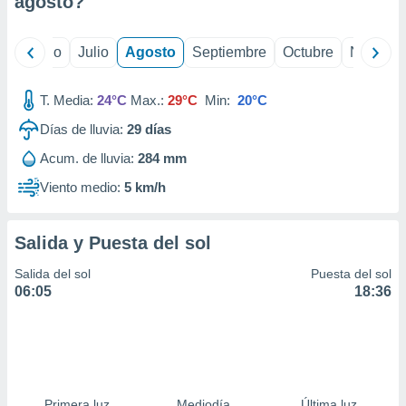
agosto
?
ados con el
 seleccionar
o.
yo
Junio
Julio
Agosto
Septiembre
Octubre
Noviemb
calización
precisa e
ión mediante
T. Media:
24°C
Max.:
29°C
Min:
20°C
Días de lluvia:
29
días
, publicidad
Acum. de lluvia:
284 mm
dos,
 publicidad
Viento medio:
5 km/h
,
ón de
 desarrollo
Salida y Puesta del sol
s.
Salida del sol
Puesta del sol
tros 1199
06:05
18:36
ios
Primera luz
Mediodía
Última luz