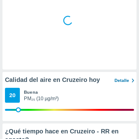
ar perfiles
idad
a, utilizar
a
 la
da, crear un
personalizar
o, uso de
a la
e contenido
do, medir el
 de la
Calidad del aire en Cruzeiro hoy
Detalle
medir el
 del
Buena
 comprender
20
 través de
PM₂₅ (10 µg/m³)
s o a través
nación de
edentes de
fuentes,
y mejora de
¿Qué tiempo hace en Cruzeiro - RR en
os, uso de