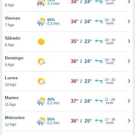
34°
/
24°
ublicidad y
2.3 mm
km/h
6 Ago
do en
Viernes
 mismo.
60%
20
-
35
34°
/
24°
0.3 mm
km/h
sultar más
7 Ago
 en nuestra
 Cookies
y
Sábado
16
-
34
35°
/
23°
ualquier
km/h
8 Ago
ento
Domingo
 botón
19
-
39
36°
/
24°
km/h
9 Ago
ación de
kies
 disponible
Lunes
14
-
32
36°
/
23°
e nuestra
km/h
10 Ago
.
Martes
40%
IVAMENTE,
11
-
28
37°
/
24°
0.2 mm
km/h
11 Ago
as
Miércoles
50%
17
-
36
36°
/
25°
 a cookies
0.2 mm
km/h
12 Ago
 no aceptar