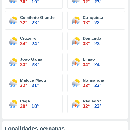
30°
19°
32°
23°
Cemiterio Grande
Conquista
32°
23°
33°
22°
Cruzeiro
Demanda
34°
24°
33°
23°
João Gama
Limão
33°
23°
34°
24°
Maloca Macu
Normandia
32°
21°
33°
23°
Page
Radiador
29°
18°
32°
23°
Localidades cercanas