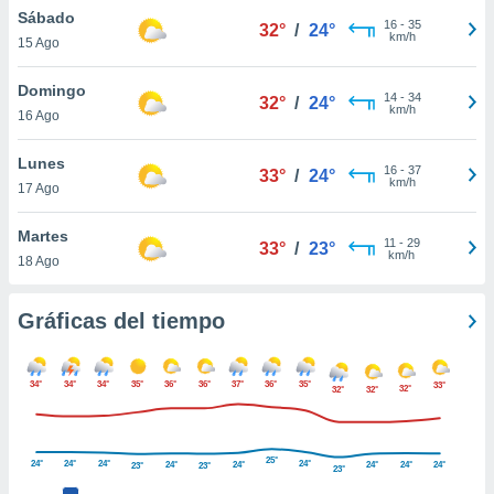
ste abono
Sábado
16
-
35
32°
/
24°
 botón
km/h
15 Ago
.
Domingo
14
-
34
32°
/
24°
km/h
nto,
16 Ago
cios
Lunes
16
-
37
33°
/
24°
kies,
km/h
17 Ago
ores únicos
as similares
Martes
nar,
11
-
29
33°
/
23°
km/h
rocesar
18 Ago
onales como
 este sitio
Gráficas del tiempo
recciones IP
ficadores de
 posible
s
34°
34°
34°
35°
36°
36°
37°
36°
35°
33°
32°
32°
32°
 traten tus
nales en
 interés
25°
24°
24°
24°
24°
go a lo que
24°
24°
24°
24°
24°
23°
23°
23°
nerte. Para