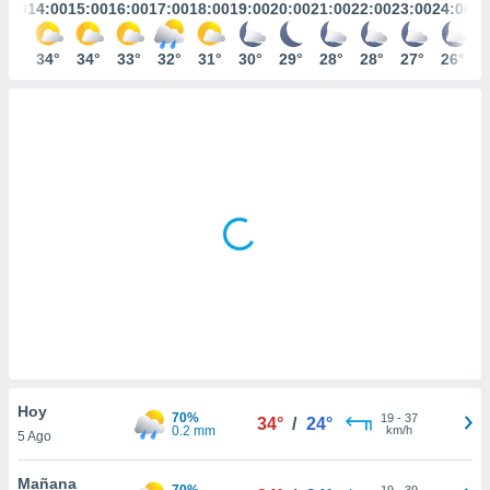
mación
3:00
14:00
15:00
16:00
17:00
18:00
19:00
20:00
21:00
22:00
23:00
24:00
ediante
ecnologías
33°
34°
34°
33°
32°
31°
30°
29°
28°
28°
27°
26°
nos permite
estra
ara seguir
e contenido
ACEPTAR
stándares
Y
sin coste.
CONTINUAR
 botón
continuar",
CONFIGURACIÓN
der a la
ndo la
 de todas
, ya sean
de nuestros
 nos
 y análisis
Hoy
tamiento en
70%
19
-
37
34°
/
24°
0.2 mm
km/h
b, así como
5 Ago
un perfil
para
Mañana
70%
19
-
39